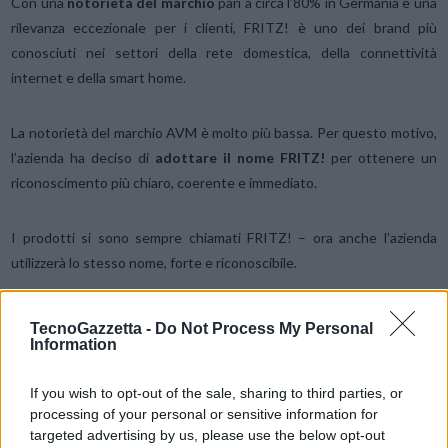
Con una
notorietà del marchio
pari a circa l’80% in Germania e una
rilevanza eccezionale per i clienti, FRITZ! è uno dei brand più
conosciuti nei settori della rete domestica, della connettività
internet e della smart home.
La notorietà del marchio AVM è molto più bassa. Per questo motivo,
l’azienda ha deciso di
adottare il nome FRITZ!
per ottenere un
riconoscimento più chiaro, coerente e immediato.
I prodotti si sono sempre chiamati FRITZ! – ora anche l’azienda
utilizzerà lo stesso nome, forte e riconoscibile.
I clienti, i partner commerciali e i fornitori trarranno vantaggio da
TecnoGazzetta -
Do Not Process My Personal
una maggiore chiarezza e da un’associazione diretta tra l’azienda e i
Information
suoi prodotti.
If you wish to opt-out of the sale, sharing to third parties, or
processing of your personal or sensitive information for
Condividi questo articolo:
targeted advertising by us, please use the below opt-out