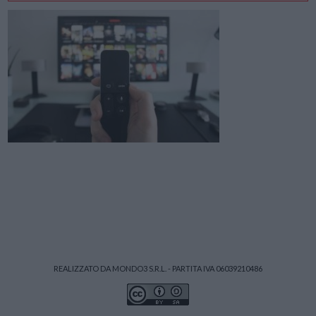
REALIZZATO DA MONDO3 S.R.L. - PARTITA IVA 06039210486