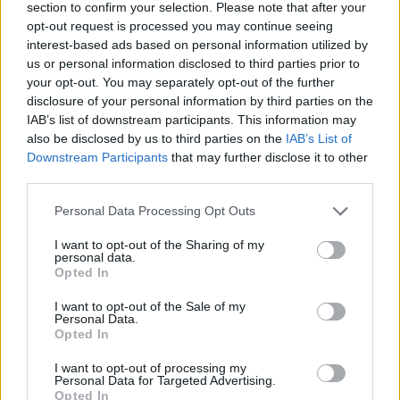
section to confirm your selection. Please note that after your
E-mail
LinkedIn
Facebook
X
opt-out request is processed you may continue seeing
interest-based ads based on personal information utilized by
Mastodon
Telegram
WhatsApp
us or personal information disclosed to third parties prior to
your opt-out. You may separately opt-out of the further
Stampa
Altro
disclosure of your personal information by third parties on the
IAB’s list of downstream participants. This information may
Vuoi ricevere gli aggiornamenti delle news di TecnoGazzetta?
also be disclosed by us to third parties on the
IAB’s List of
Inserisci nome ed indirizzo E-Mail:
Downstream Participants
that may further disclose it to other
third parties.
Personal Data Processing Opt Outs
I want to opt-out of the Sharing of my
personal data.
Opted In
Acconsento al trattamento dei dati personali (
Info Privacy
)
I want to opt-out of the Sale of my
Personal Data.
Opted In
I want to opt-out of processing my
Personal Data for Targeted Advertising.
Opted In