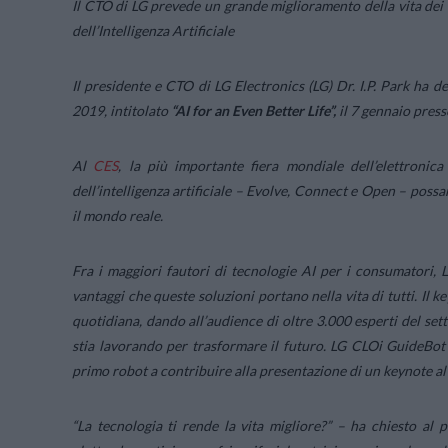
Il CTO di LG prevede un grande miglioramento della vita dei
dell’Intelligenza Artificiale
Il presidente e CTO di LG Electronics (LG) Dr. I.P. Park ha de
2019, intitolato
“AI for an Even Better Life”,
il 7 gennaio pres
Al
CES
, la più importante fiera mondiale dell’elettronic
dell’intelligenza artificiale – Evolve, Connect e Open – poss
il mondo reale.
Fra i maggiori fautori di tecnologie AI per i consumatori, 
vantaggi che queste soluzioni portano nella vita di tutti. Il 
quotidiana, dando all’audience di oltre 3.000 esperti del set
stia lavorando per trasformare il futuro. LG CLOi GuideBot 
primo robot a contribuire alla presentazione di un keynote al
“
La tecnologia ti rende la vita migliore
?” – ha chiesto al p