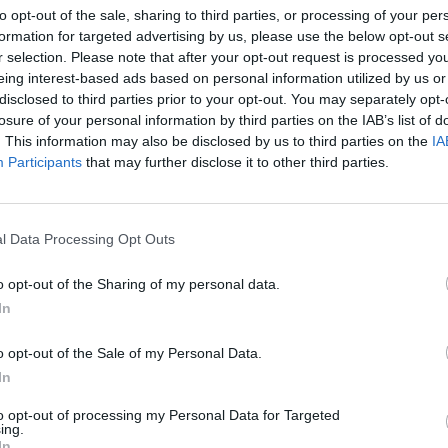
to opt-out of the sale, sharing to third parties, or processing of your per
ntelligenza artificiale nel settore dell’elettronica di consumo. Per andar
formation for targeted advertising by us, please use the below opt-out s
matica dei compiti, i dispositivi AI devono essere in grado di comprender
r selection. Please note that after your opt-out request is processed y
ne contestuale richiede che l’AI si evolva attraverso l’auto apprendiment
eing interest-based ads based on personal information utilized by us or
disclosed to third parties prior to your opt-out. You may separately opt-
losure of your personal information by third parties on the IAB’s list of
. This information may also be disclosed by us to third parties on the
IA
 deciso di investire concretamente con soluzioni innovative per ridefinir
Participants
that may further disclose it to other third parties.
la strada attraverso l’uso dell’auto. Con l’avvento della rivoluzione dell
zione stessa della parola veicolo da mezzo di trasporto a spazio mobile. L
re al meglio il tempo risparmiato non dovendo guidare, trasformando i lor
l Data Processing Opt Outs
di shopping personale.
o opt-out of the Sharing of my personal data.
pia gamma di soluzioni sia hardware che software… ecco perché abbiam
In
Dr. Park, illustrando i continui sforzi di LG per favorire la cultura dell’ope
o opt-out of the Sale of my Personal Data.
con Adient – leader mondiale nella produzione di sedili – con l’obiettiv
In
ica ancora più personalizzata. È stato inoltre annunciato il nuovo piano d
arzo 2018. “
Da quest’anno, aggiungeremo a webOS l’accesso aperto agl
to opt-out of processing my Personal Data for Targeted
ing.
I ThinQ di LG
“, ha dichiarato il Dr. Park.
In