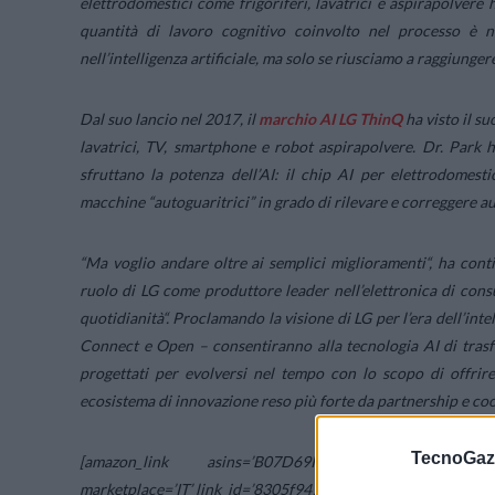
elettrodomestici come frigoriferi, lavatrici e aspirapolvere 
quantità di lavoro cognitivo coinvolto nel processo è 
nell’intelligenza artificiale, ma solo se riusciamo a raggiungere
Dal suo lancio nel 2017, il
marchio AI LG ThinQ
ha visto il s
lavatrici, TV, smartphone e robot aspirapolvere. Dr. Park 
sfruttano la potenza dell’AI: il chip AI per elettrodomes
macchine “autoguaritrici” in grado di rilevare e correggere
“
Ma voglio andare oltre ai semplici miglioramenti
“, ha cont
ruolo di LG come produttore leader nell’elettronica di consu
quotidianità
“. Proclamando la visione di LG per l’era dell’inte
Connect e Open – consentiranno alla tecnologia AI di trasfo
progettati per evolversi nel tempo con lo scopo di offrire
ecosistema di innovazione reso più forte da partnership e co
TecnoGazz
[amazon_link asins=’B07D69KKBZ,B078XBG4ND,B07F
marketplace=’IT’ link_id=’8305f947-1357-11e9-a4f3-71abd1