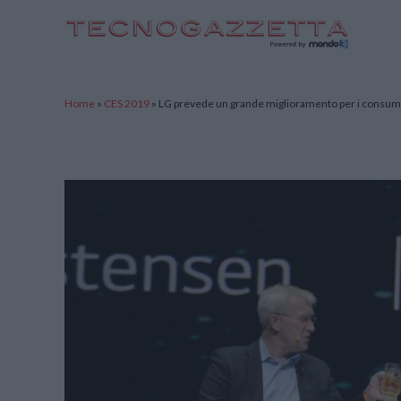
TecnoGazzetta
Home
»
CES 2019
»
LG prevede un grande miglioramento per i consumator