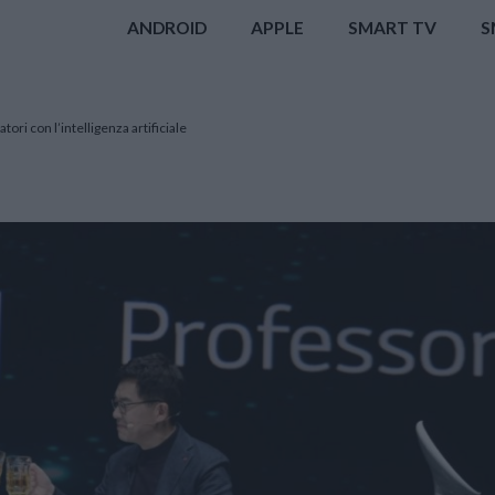
ANDROID
APPLE
SMART TV
S
i con l’intelligenza artificiale