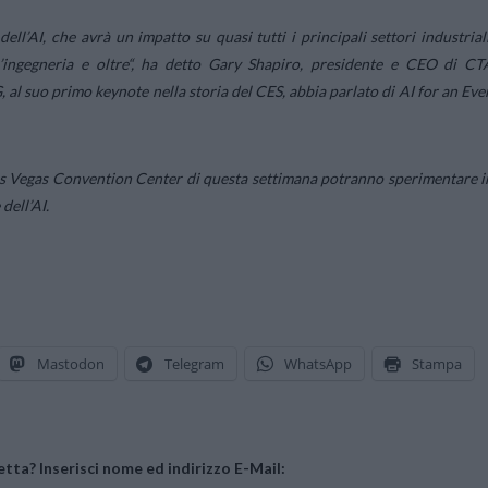
ll’AI, che avrà un impatto su quasi tutti i principali settori industriali
l’ingegneria e oltre
“, ha detto Gary Shapiro, presidente e CEO di CT
, al suo primo keynote nella storia del CES, abbia parlato di AI for an Eve
Las Vegas Convention Center di questa settimana potranno sperimentare i
dell’AI.
Mastodon
Telegram
WhatsApp
Stampa
tta? Inserisci nome ed indirizzo E-Mail: