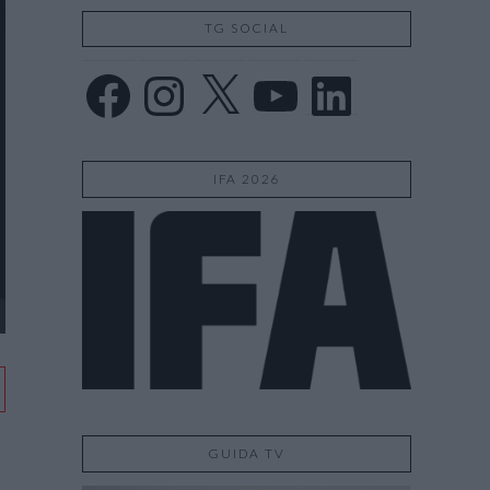
TG SOCIAL
Facebook
Instagram
X
YouTube
LinkedIn
IFA 2026
GUIDA TV