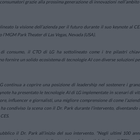
 consumatori grazie alla prossima generazione di innovazioni nell’ambito
lineato la visione dell’azienda per il futuro durante il suo keynote al CE
so l’MGM Park Theater di Las Vegas, Nevada (USA).
a di consumo, il CTO di LG ha sottolineato come i tre pilastri chiav
ano fornire un solido ecosistema di tecnologie AI con diverse soluzioni pe
LG continua a coprire una posizione di leadership nel sostenere i grand
keynote ha presentato le tecnologie AI di LG implementate in scenari di vit
tore, influencer e giornalisti, una migliore comprensione di come l’aziend
ha condiviso la scena con il Dr. Park durante l’intervento, diventando i
 CES.
ubblico il Dr. Park all’inizio del suo intervento. “
Negli ultimi 100 anni