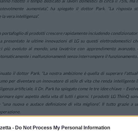
hanno ridotto il tempo dedicato ai lavori domestici di circa il 75%, ma l
notevolmente aumentat
a”, ha spiegato il dottor Park. “L
a risposta st
 la vera intelligenza
“.
uo portafoglio di prodotti crescere rapidamente includendo condizionatori
ha presentato le ultime innovazioni di LG su questi elettrodomestici ch
tici più evoluto al mondo, una lavatrice con apprendimento avanzato, 
 automaticamente i malfunzionamenti senza interrompere il funzionamento.
inuato il dottor Park. “L
a nostra ambizione è quella di superare l’attual
mo per diventare un innovatore di stile di vita che renda intelligente l
lligenza artificiale, il Dr. Park ha spiegato come le tre idee chiave – Evolve
rmare ogni aspetto della vita di tutti i giorni. I prodotti LG ThinQ son
 “una nuova e audace definizione di vita migliore”. Il tutto grazie a u
operazione.
etta -
Do Not Process My Personal Information
YKXLKQ’ template=’ProductCarousel’ store=’mondo3tgapi-21
78294f’]