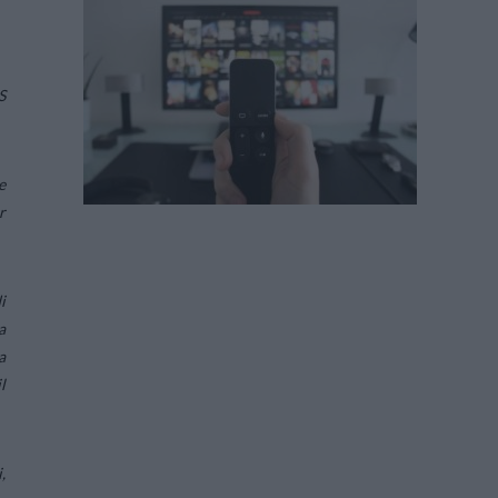
S
e
r
i
a
a
l
,