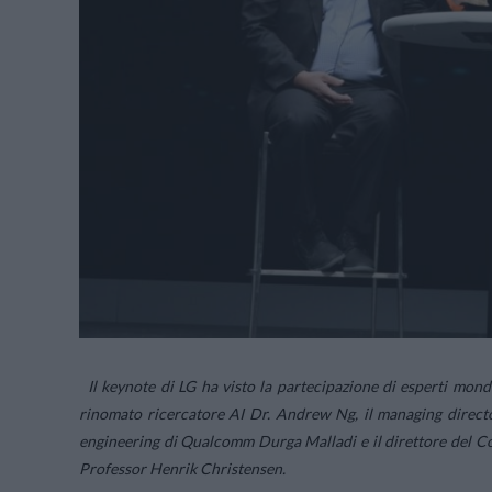
Il keynote di LG ha visto la partecipazione di esperti mond
rinomato ricercatore AI Dr. Andrew Ng, il managing directo
engineering di Qualcomm Durga Malladi e il direttore del Cont
Professor Henrik Christensen.