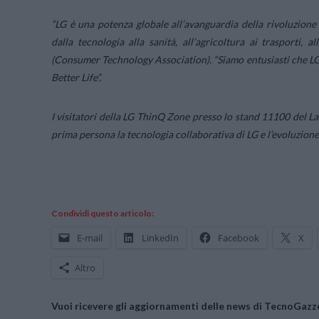
“
LG è una potenza globale all’avanguardia della rivoluzione de
dalla tecnologia alla sanità, all’agricoltura ai trasporti, al
(Consumer Technology Association). “
Siamo entusiasti che LG
Better Life
”.
I visitatori della LG ThinQ Zone presso lo stand 11100 del 
prima persona la tecnologia collaborativa di LG e l’evoluzione 
Condividi questo articolo:
E-mail
LinkedIn
Facebook
X
Altro
Vuoi ricevere gli aggiornamenti delle news di TecnoGazze