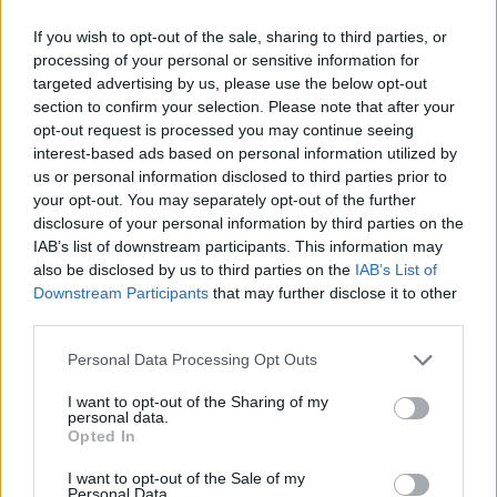
questo passaggio diventano determinanti
”. Il 46% delle
transazioni avviene con la carta di credito. L’utente, quindi, cerca
If you wish to opt-out of the sale, sharing to third parties, or
in primo luogo
garanzie contro furti e frodi, ma non solo
. La nuova
processing of your personal or sensitive information for
targeted advertising by us, please use the below opt-out
tendenza è il pagamento rateale anche per piccoli acquisti
section to confirm your selection. Please note that after your
online: “
Grazie all’integrazione Scala Pay, startup di fintech
opt-out request is processed you may continue seeing
australiana
– ricorda la sales director –
Kooomo ha aumentato
interest-based ads based on personal information utilized by
del 40% le vendite di Miss Bikini”.
us or personal information disclosed to third parties prior to
your opt-out. You may separately opt-out of the further
disclosure of your personal information by third parties on the
IAB’s list of downstream participants. This information may
also be disclosed by us to third parties on the
IAB’s List of
Downstream Participants
that may further disclose it to other
third parties.
Personal Data Processing Opt Outs
I want to opt-out of the Sharing of my
personal data.
Opted In
I want to opt-out of the Sale of my
Personal Data.