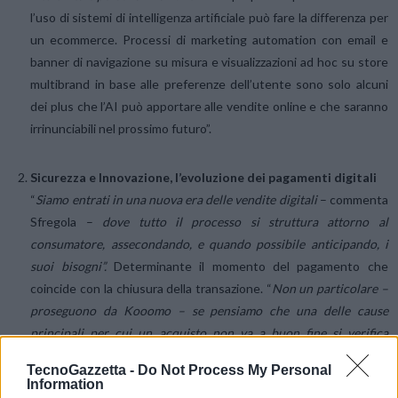
l’uso di sistemi di intelligenza artificiale può fare la differenza per
un ecommerce. Processi di marketing automation con email e
banner di navigazione su misura e visualizzazioni ad hoc su store
multibrand in base alle preferenze dell’utente sono solo alcuni
dei plus che l’AI può apportare alle vendite online e che saranno
irrinunciabili nel prossimo futuro”.
Sicurezza e Innovazione, l’evoluzione dei pagamenti digitali
“
Siamo entrati in una nuova era delle vendite digitali
– commenta
Sfregola –
dove tutto il processo si struttura attorno al
consumatore, assecondando, e quando possibile anticipando, i
suoi bisogni”.
Determinante il momento del pagamento che
coincide con la chiusura della transazione. “
Non un particolare –
proseguono da Kooomo – se pensiamo che una delle cause
principali per cui un acquisto non va a buon fine si verifica
quando il cliente non trova la propria valuta al momento di
TecnoGazzetta -
Do Not Process My Personal
concludere il processo, ecco perché sicurezza e innovazione in
Information