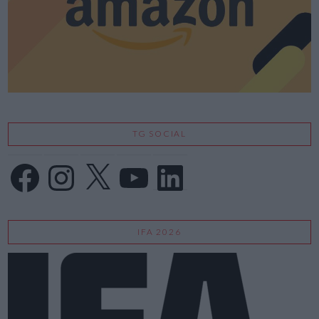
TG SOCIAL
Facebook
Instagram
X
YouTube
LinkedIn
IFA 2026