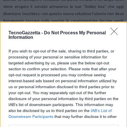
viene erogato il servizio attraverso le sue “Smiley box” che oggi
diventano touchless: con questo nuova soluzione l’utente non deve
fisicamente toccare nulla perchè le caratteristiche faccine verdi,
gialle e rosse raccolgono il parere già quando l’utente le sfiora a 2,5
TecnoGazzetta -
Do Not Process My Personal
cm di distanza.
Information
Le aziende e le istituzioni possono così acquisire informazioni e agire
If you wish to opt-out of the sale, sharing to third parties, or
processing of your personal or sensitive information for
di conseguenza in base al feedback che raccolgono in tempo reale,
targeted advertising by us, please use the below opt-out
dove e quando è necessario, senza esporre gli utenti ad alcun
section to confirm your selection. Please note that after your
rischio.
opt-out request is processed you may continue seeing
interest-based ads based on personal information utilized by
us or personal information disclosed to third parties prior to
Più di 500 aziende ed enti internazional nei
settori dei viaggi, del
your opt-out. You may separately opt-out of the further
tempo libero, della vendita al dettaglio e della sanità si affidano alle
disclosure of your personal information by third parties on the
analisi in tempo reale offerte di FeedbackNow per rispondere
IAB’s list of downstream participants. This information may
rapidamente ai problemi e garantire la sicurezza degli utenti in
also be disclosed by us to third parties on the
IAB’s List of
questo periodo pandemico. Tra le strutture che ad oggi utilizzano
Downstream Participants
that may further disclose it to other
third parties.
queste soluzioni vi sono le stazioni di servizio Shell, Vinci