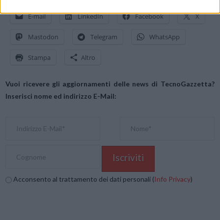
E-mail
LinkedIn
Facebook
X
Mastodon
Telegram
WhatsApp
Stampa
Altro
Vuoi ricevere gli aggiornamenti delle news di TecnoGazzetta?
Inserisci nome ed indirizzo E-Mail:
Acconsento al trattamento dei dati personali (
Info Privacy
)