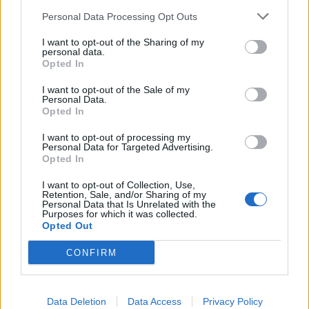
Autoroutes, Groupe Bernard Hayot in Francia, l’Aeroporto di
Personal Data Processing Opt Outs
Francoforte in Germania,
gli Aeroporti di Milano in Italia
,
l’Aeroporto di Schiphol nei Paesi Bassi e la catena di minimarket
I want to opt-out of the Sharing of my
personal data.
Love’s Travel Stop negli Stati Uniti.
Opted In
I want to opt-out of the Sale of my
“
Per sopravvivere e avere successo nella situazione attuale, coloro
Personal Data.
Opted In
che operano in settori come la vendita al dettaglio, i viaggi e la sanità
devono riorganizzare e riprogettare completamente le esperienze dei
I want to opt-out of processing my
Personal Data for Targeted Advertising.
clienti
” – ha affermato
Steven Peltzman, Chief Business
Opted In
Technology Officer di Forrester
, alla guida dello sviluppo della sua
soluzione FeedbackNow – “
La raccolta dei dati relative ai feedback e
I want to opt-out of Collection, Use,
Retention, Sale, and/or Sharing of my
la risposta alle esigenze dei clienti in tempo reale è fondamentale per
Personal Data that Is Unrelated with the
Purposes for which it was collected.
far sentire gli utenti al sicuro e a proprio agio. La versione touchless
Opted Out
di FeedbackNow consentirà alle aziende di essere più reattive e
renderà la sicurezza dei clienti una priorità in questa nuova
CONFIRM
normalità
“.
Data Deletion
Data Access
Privacy Policy
Condividi questo articolo: