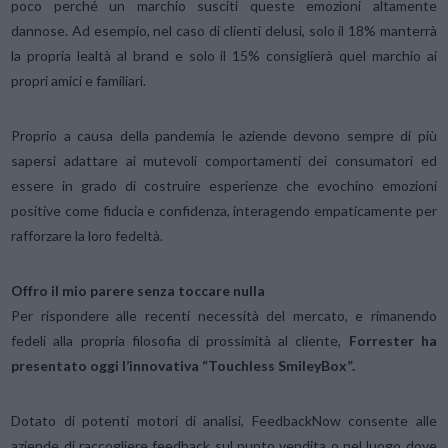
poco perché un marchio susciti queste emozioni altamente
dannose. Ad esempio, nel caso di clienti delusi, solo il 18% manterrà
la propria lealtà al brand e solo il 15% consiglierà quel marchio ai
propri amici e familiari.
Proprio a causa della pandemia le aziende devono sempre di più
sapersi adattare ai mutevoli comportamenti dei consumatori ed
essere in grado di costruire esperienze che evochino emozioni
positive come fiducia e confidenza, interagendo empaticamente per
rafforzare la loro fedeltà.
Offro il mio parere senza toccare nulla
Per rispondere alle recenti necessità del mercato, e rimanendo
fedeli alla propria filosofia di prossimità al cliente,
Forrester ha
presentato oggi l’innovativa “Touchless SmileyBox”.
Dotato di potenti motori di analisi, FeedbackNow consente alle
aziende di raccogliere feedback sul punto vendita o nel luogo dove