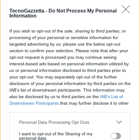
migliore user experience, unita ai più sofisticati strumenti online di
Customer Care fornisce a Privati, Business e Operatori di
TecnoGazzetta -
Do Not Process My Personal
Information
telecomunicazioni tutti gli strumenti per gestire il proprio sistema di
billing nella sua totalità.
If you wish to opt-out of the sale, sharing to third parties, or
processing of your personal or sensitive information for
Una recente analisi di mercato del
segmento Direct Carrier Billing,
targeted advertising by us, please use the below opt-out
riportata da
Juniper Research
rileva come il mercato mondiale del
section to confirm your selection. Please note that after your
opt-out request is processed you may continue seeing
Direct Carrier Billing, passerà da 37 miliardi di dollari nel 2020 a
interest-based ads based on personal information utilized by
100 miliardi di dollari entro il 2025, grazie ai servizi digitali
us or personal information disclosed to third parties prior to
acquistati su credito telefonico. Lo studio prevede inoltre un tasso di
your opt-out. You may separately opt-out of the further
crescita del 172% e vede i contenuti digitali all’87% della spesa per il
disclosure of your personal information by third parties on the
carrier billing con un CARG del 14,7% dal 2019 al 2026. L’aumento
IAB’s list of downstream participants. This information may
also be disclosed by us to third parties on the
IAB’s List of
della domanda dei contenuti e servizi digitali, come quelli dei
Downstream Participants
that may further disclose it to other
provider OTT, prevede un significativo uso delle piattaforme carrier
third parties.
billing.
Personal Data Processing Opt Outs
Lo studio enfatizza come la soluzione di e-payment costituisca di
I want to opt-out of the Sharing of my
fatto una “killer application” per gli operatori di telecomunicazioni,
personal data.