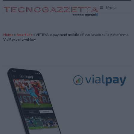
TecnoGazzetta
Menu
Home
»
Smart Life
»
VETRYA: e-payment mobile e fisso basato sulla piattaforma
VialPay per LiveNow