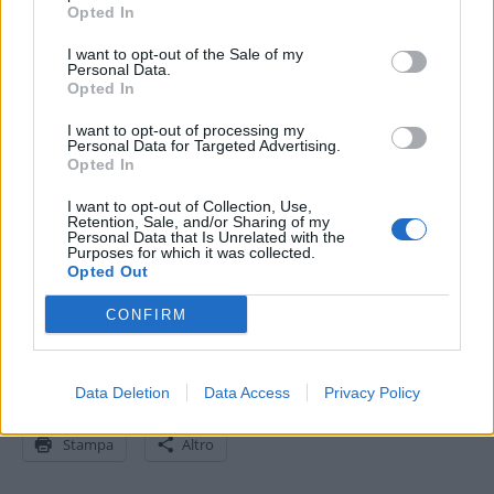
Opted In
con particolare riferimento al mobile, sarà fondamentale per la
sostenibilità del business. La crescita del settore per i prossimi
I want to opt-out of the Sale of my
Personal Data.
cinque anni sarà del 172%.
Opted In
I want to opt-out of processing my
Oltre abilitare la vendita dei servizi la piattaforma VialPay punta a
Personal Data for Targeted Advertising.
consolidare i sistemi di e-payment dove semplicità, velocità, user
Opted In
experience e sicurezza risultano fattori fondamentali.
I want to opt-out of Collection, Use,
Retention, Sale, and/or Sharing of my
Personal Data that Is Unrelated with the
Purposes for which it was collected.
Opted Out
Condividi questo articolo:
CONFIRM
E-mail
LinkedIn
Facebook
X
Data Deletion
Data Access
Privacy Policy
Mastodon
Telegram
WhatsApp
Stampa
Altro