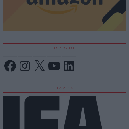
TG SOCIAL
Facebook
Instagram
X
YouTube
LinkedIn
IFA 2026