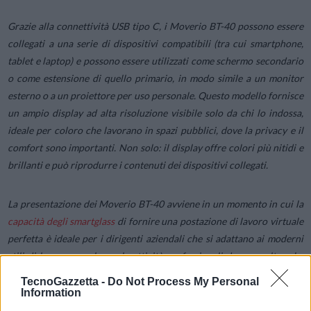
Grazie alla connettività USB tipo C, i Moverio BT-40 possono essere
collegati a una serie di dispositivi compatibili (tra cui smartphone,
tablet e laptop) e possono essere utilizzati come schermo secondario
o come estensione di quello primario, in modo simile a un monitor
esterno o a un proiettore per uso personale. Questo modello fornisce
un ampio display ad alta risoluzione visibile solo da chi lo indossa,
ideale per coloro che lavorano in spazi pubblici, dove la privacy e il
comfort sono importanti. Non solo: il display offre colori più nitidi e
brillanti e può riprodurre i contenuti dei dispositivi collegati.
La presentazione dei Moverio BT-40 avviene in un momento in cui la
capacità degli smartglass
di fornire una postazione di lavoro virtuale
perfetta è ideale per i dirigenti aziendali che si adattano ai moderni
stili di lavoro e svolgono le attività professionali da casa, oltre che
per i
top manager che devono ottimizzare il tempo lavorando
e
TecnoGazzetta -
Do Not Process My Personal
visualizzando materiali riservati mentre si trovano in luoghi pubblici.
Information