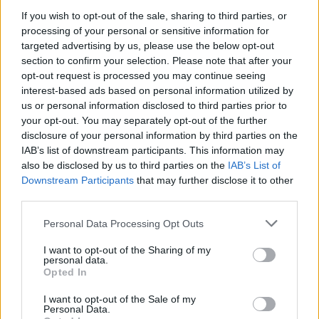
If you wish to opt-out of the sale, sharing to third parties, or
Questo modello offre inoltre un’esperienza coinvolgente per
processing of your personal or sensitive information for
l’intrattenimento personale: grazie alle nuove caratteristiche di
targeted advertising by us, please use the below opt-out
indossabilità, gli smartglass si adattano ancora meglio che in passato
section to confirm your selection. Please note that after your
alla circonferenza della testa e, come per i modelli precedenti, si
opt-out request is processed you may continue seeing
possono indossare sopra gli occhiali da vista. I naselli sono flessibili,
interest-based ads based on personal information utilized by
us or personal information disclosed to third parties prior to
così da aiutare le persone a trovare la vestibilità ottimale.
your opt-out. You may separately opt-out of the further
disclosure of your personal information by third parties on the
Moverio BT-40S – disponibili da febbraio 2021
IAB’s list of downstream participants. This information may
also be disclosed by us to third parties on the
IAB’s List of
Downstream Participants
that may further disclose it to other
Il modello BT-40S include l’opzione di un
Intelligent Controller
con
third parties.
sistema operativo Android per l’integrazione con software
personalizzati: Moverio Intelligent Controller è compatibile con
Personal Data Processing Opt Outs
Google Play ed è stato realizzato su misura per una serie di
I want to opt-out of the Sharing of my
applicazioni commerciali. E’ dotato di touchscreen integrato,
personal data.
Opted In
interfacce utente personalizzate, memoria espandibile fino a 2 TB e
classificazione IPx2, per una lunga durata. Inoltre, il controller
I want to opt-out of the Sale of my
Personal Data.
include Wi-Fi integrato, Bluetooth, GPS, bussola, accelerometro,