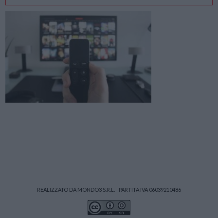
REALIZZATO DA MONDO3 S.R.L. - PARTITA IVA 06039210486