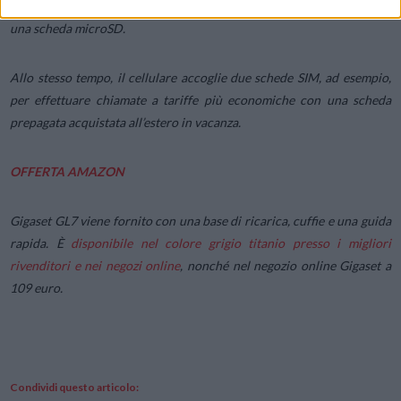
La memoria integrata di 4 GB può essere espansa fino a 128 GB con
una scheda microSD.
Allo stesso tempo, il cellulare accoglie due schede SIM, ad esempio,
per effettuare chiamate a tariffe più economiche con una scheda
prepagata acquistata all’estero in vacanza.
OFFERTA AMAZON
Gigaset GL7 viene fornito con una base di ricarica, cuffie e una guida
rapida. È
disponibile nel colore grigio titanio presso i migliori
rivenditori e nei negozi online
, nonché nel negozio online Gigaset a
109 euro.
Condividi questo articolo: