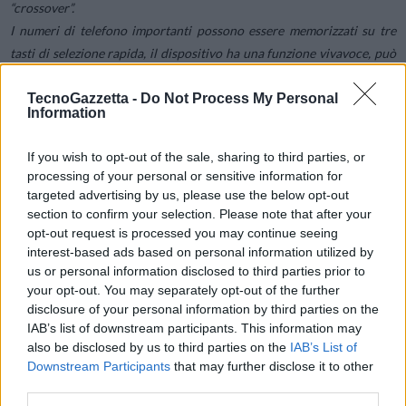
“crossover”.
I numeri di telefono importanti possono essere memorizzati su tre
tasti di selezione rapida, il dispositivo ha una funzione vivavoce, può
riprodurre suonerie MP3 e ha il Bluetooth per l’accoppiamento con
TecnoGazzetta -
Do Not Process My Personal
un auricolare wireless. Queste sono le normali funzioni di un
Information
telefono cellulare.
If you wish to opt-out of the sale, sharing to third parties, or
Inoltre, il dispositivo è in grado di accedere a Internet con WLAN, 4G
processing of your personal or sensitive information for
e un proprio browser. Il sistema operativo KaiOS, fatto su misura per
targeted advertising by us, please use the below opt-out
section to confirm your selection. Please note that after your
i telefoni con tastiera, permette di accedere a un’APPStore con
opt-out request is processed you may continue seeing
applicazioni come Facebook, Wikipedia, Google Duo o YouTube.
interest-based ads based on personal information utilized by
us or personal information disclosed to third parties prior to
your opt-out. You may separately opt-out of the further
disclosure of your personal information by third parties on the
IAB’s list of downstream participants. This information may
also be disclosed by us to third parties on the
IAB’s List of
Downstream Participants
that may further disclose it to other
third parties.