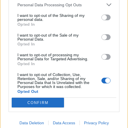
Personal Data Processing Opt Outs
I want to opt-out of the Sharing of my
personal data.
Opted In
I want to opt-out of the Sale of my
Personal Data.
GIGASET GL7 – TELEFONO CELLULARE 4G A CONCHIGLIA CON WHATAPP E
Opted In
CONNESSIONE AD INTERNET
I want to opt-out of processing my
Personal Data for Targeted Advertising.
Premendo il pulsante WhatsApp, si apre l’APP di messaggistica e si
Opted In
può leggere e rispondere ai messaggi.
I want to opt-out of Collection, Use,
Retention, Sale, and/or Sharing of my
Personal Data that Is Unrelated with the
Il Gigaset GL7 riproduce video con audio e offre un proprio lettore di
Purposes for which it was collected.
Opted Out
musica e video. Anche semplici giochi funzionano sul dispositivo. Le
fotografie possono essere scattate con la fotocamera integrata da
CONFIRM
2MP e il modulo GPS integrato consente l’utilizzo di servizi di
localizzazione come Google Maps.
Data Deletion
Data Access
Privacy Policy