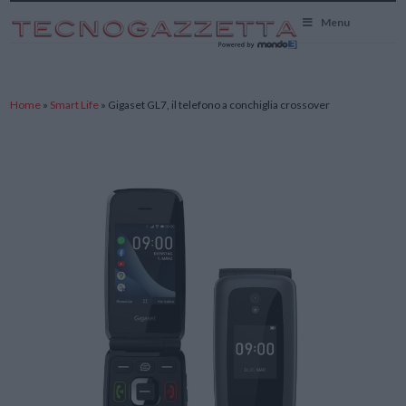
TecnoGazzetta
Menu
Home
»
Smart Life
»
Gigaset GL7, il telefono a conchiglia crossover