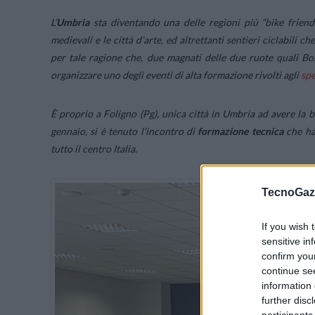
L’
Umbria
sta diventando una delle regioni più “bike friendly
medievali e le città d’arte, ed altrettanti sentieri ciclabili c
per tale ragione che, due magnati delle due ruote quali 
organizzare uno degli eventi di alta formazione rivolti agli
spe
È proprio a Foligno (Pg), unica città in Umbria ad avere la 
gennaio, si è tenuto l’incontro di
formazione tecnica
che ha 
tutto il centro Italia.
TecnoGazz
If you wish 
sensitive in
confirm you
continue se
information 
further disc
participants