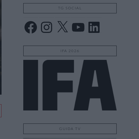
TG SOCIAL
Facebook
Instagram
X
YouTube
LinkedIn
IFA 2026
GUIDA TV