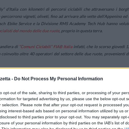
” d’Italia con kilometri di percorsi ciclabili che attraversano i borgh
he percorrono vigneti, oliveti, fino ad arrivare alle vette dell’Appenino ed 
Bosch Ebike Service e la Divisione RMS Academy Tech Hub hanno volut
cialisti del mondo delle due ruote
, proprio in questa terra.
bandiera di
“Comuni Ciclabili” FIAB Italia
infatti, che lo scorso giovedì 1
coinvolto oltre 40 operatori del settore delle due ruote, provenienti d
etta -
Do Not Process My Personal Information
to opt-out of the sale, sharing to third parties, or processing of your per
formation for targeted advertising by us, please use the below opt-out s
r selection. Please note that after your opt-out request is processed y
eing interest-based ads based on personal information utilized by us or
disclosed to third parties prior to your opt-out. You may separately opt-
losure of your personal information by third parties on the IAB’s list of
. This information may also be disclosed by us to third parties on the
IA