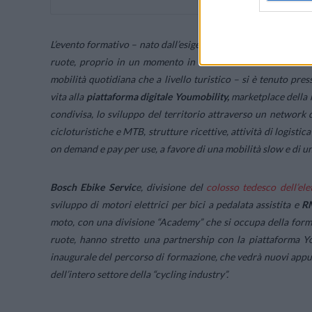
DI ALTA FORMAZIONE RIVOLTO 
L’evento formativo –
nato dall’esigenza di creare servizi di ec
ruote, proprio in un momento in cui la mobilità ciclistica s
mobilità quotidiana che a livello turistico
– si è tenuto pres
vita alla
piattaforma digitale Youmobility,
marketplace della m
condivisa, lo sviluppo del territorio attraverso un network d
cicloturistiche e MTB, strutture ricettive, attività di logistic
on demand e pay per use, a favore di una mobilità slow e di un
Bosch Ebike Servic
e, divisione del
colosso tedesco dell’ele
sviluppo di motori elettrici per bici a pedalata assistita e
R
moto, con una divisione “Academy” che si occupa della forma
ruote, hanno stretto una partnership con la piattaforma Y
inaugurale del percorso di formazione, che vedrà nuovi appun
dell’intero settore della “cycling industry”.