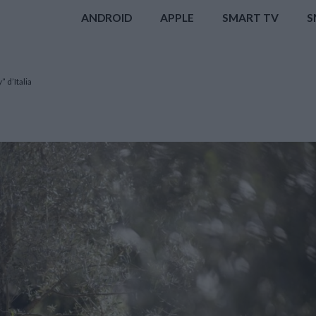
ANDROID
APPLE
SMART TV
S
” d’Italia