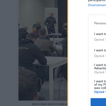
Downstream 
Persona
I want t
Opted 
I want t
Opted 
I want 
Advertis
Opted 
I want t
of my P
was col
Opted 
BOSCH EBIKE SERVICE E RMS ACADEMY TECH HUB, HANNO SCELTO