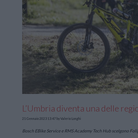
L’Umbria diventa una delle region
21 Gennaio 2023 13:47
by Valerio Longhi
Bosch EBike Service e RMS Academy Tech Hub scelgono Foligno