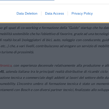
AGLI SPECIALISTI DEL MONDO DELLE DUE RUOTE
Data Deletion
Data Access
Privacy Policy
cellenza legati all’assistenza ed al noleggio nell’ambito del mondo delle du
ta diffondendosi sempre più come alternativa sostenibile sia a livello d
so gli spazi di co-working e formazione della “Guido” startup che ha dat
obilità sostenibile che ha l’obiettivo di favorire, grazie ad una tecnologi
i realtà locali (noleggiatori di bici, auto, noleggio con conducente, guid
a etc…) che, a vari livelli, contribuiscono ad erogare un servizio di mobilit
 turismo di prossimità.
ttronica
, con esperienza decennale relativamente alla produzione e all
MS,
azienda italiana tra le principali realtà distributive di ricambi ciclo 
zione tecnica e commerciale degli addetti ai lavori del settore delle du
oumobility. L’incontro umbro di formazione tecnica è stato un moment
tamenti con Bosch e con diversi partner tecnici, finalizzato allo svilupp