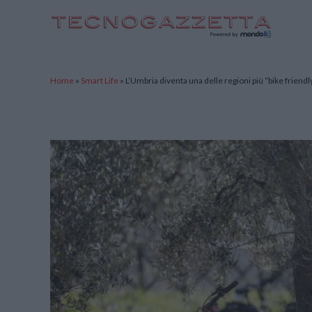
TecnoGazzetta
Home
»
Smart Life
»
L’Umbria diventa una delle regioni più “bike friendly