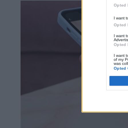
Opted 
I want t
Opted 
I want 
Advertis
Opted 
I want t
of my P
was col
Opted 