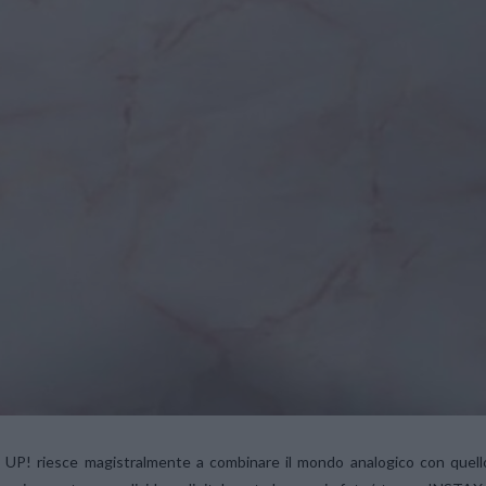
 UP! riesce magistralmente a combinare il mondo analogico con quell