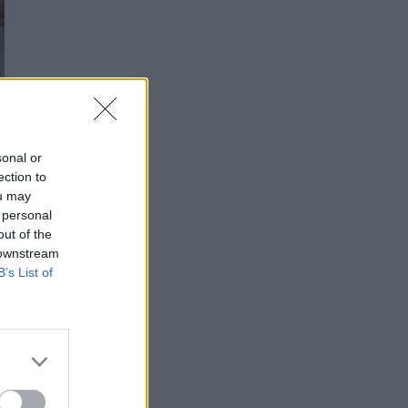
sonal or
ection to
ou may
1
 personal
i
out of the
o
 downstream
B’s List of
à