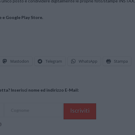
un unico posto e condividere digitalmente le proprie foto/stampe INSTAX.
e e Google Play Store.
Mastodon
Telegram
WhatsApp
Stampa
tta? Inserisci nome ed indirizzo E-Mail:
y
)