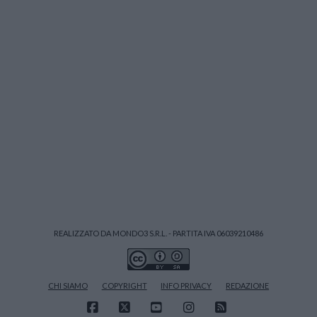
REALIZZATO DA MONDO3 S.R.L. - PARTITA IVA 06039210486
CHI SIAMO
COPYRIGHT
INFO PRIVACY
REDAZIONE