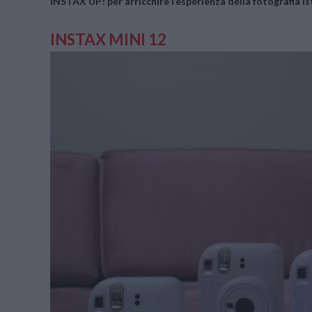
INSTAX UP!
per arricchire l’esperienza della fotografia 
INSTAX MINI 12