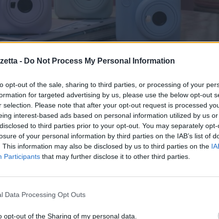
etta -
Do Not Process My Personal Information
to opt-out of the sale, sharing to third parties, or processing of your per
formation for targeted advertising by us, please use the below opt-out s
r selection. Please note that after your opt-out request is processed y
riprende le caratteristiche principali della fotocamera istantanea MINI 1
eing interest-based ads based on personal information utilized by us or
ione automatica dell’esposizione
– e in più
ha una nuova funzione d
disclosed to third parties prior to your opt-out. You may separately opt-
era si allinea con l’obiettivo quando si utilizza la modalità Close-Up (prim
losure of your personal information by third parties on the IAB’s list of
una foto centrata.
. This information may also be disclosed by us to third parties on the
IA
Participants
that may further disclose it to other third parties.
ossom Pink, Mint Green, Clay White, Lilac Purple e Pastel Blue –
sar
rito di € 89,99 iva inclusa.
l Data Processing Opt Outs
o opt-out of the Sharing of my personal data.