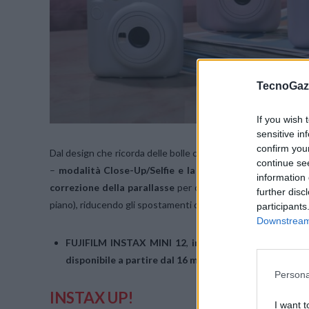
TecnoGazz
If you wish 
sensitive in
confirm you
Dal design che ricorda delle bolle colorate,
INSTAX MINI 12
continue se
–
modalità Close-Up/Selfie e la funzionalità di regolaz
information 
correzione della parallasse
per cui il mirino della fotocam
further disc
piano), riducendo gli spostamenti dell’oggetto e ottenendo 
participants
Downstream 
FUJIFILM
INSTAX MINI 12
,
in cinque colorazioni
– Bl
disponibile a partire dal 16 marzo 2023 al prezzo sugge
Persona
INSTAX UP!
I want t