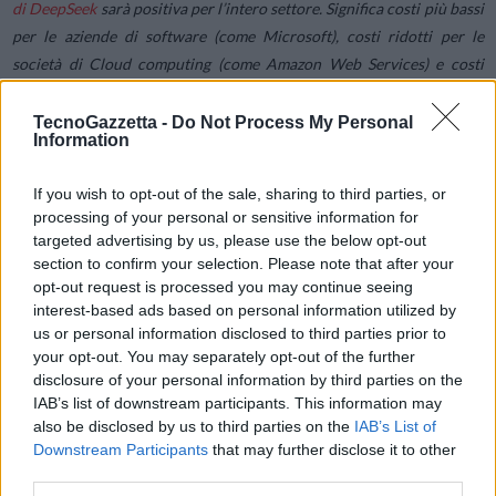
di DeepSeek
sarà positiva per l’intero settore. Significa costi più bassi
per le aziende di software (come Microsoft), costi ridotti per le
società di Cloud computing (come Amazon Web Services) e costi
inferiori per qualsiasi azienda tecnologica in cui il costo
dell’inferenza sia significativo (come Apple e Meta). Sarà interessante
TecnoGazzetta -
Do Not Process My Personal
Information
sentire cosa diranno le grandi aziende tecnologiche, che stanno
presentando i loro risultati in questi giorni, su questo sviluppo; ad
If you wish to opt-out of the sale, sharing to third parties, or
esempio, Meta e Microsoft riportano i loro dati questa sera.
processing of your personal or sensitive information for
targeted advertising by us, please use the below opt-out
A partire da martedì mattina, il settore AI è tornato ai livelli di inizio
section to confirm your selection. Please note that after your
opt-out request is processed you may continue seeing
mese. Il Goldman Sachs AI Basket, che include circa 108 aziende
interest-based ads based on personal information utilized by
collegate all’intelligenza artificiale, dai semiconduttori all’energia
us or personal information disclosed to third parties prior to
fino ai data center, è tornato solo ai livelli di inizio gennaio. Questo
your opt-out. You may separately opt-out of the further
suggerisce che nel breve termine potrebbe esserci un’ulteriore
disclosure of your personal information by third parties on the
rotazione e ampliamento del mercato.
IAB’s list of downstream participants. This information may
also be disclosed by us to third parties on the
IAB’s List of
Downstream Participants
that may further disclose it to other
Ma forse il dato più significativo della sessione di lunedì riguarda
third parties.
l’aumento dell’ampiezza del mercato. Infatti, nonostante un calo