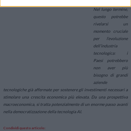
Nel lungo termine,
questo potrebbe
rivelarsi un
momento cruciale
per l’evoluzione
dell’industria
tecnologica: i
Paesi potrebbero
non aver più
bisogno di grandi
aziende
tecnologiche già affermate per sostenere gli investimenti necessari a
stimolare una crescita economica più elevata. Da una prospettiva
macroeconomica, si tratta potenzialmente di un enorme passo avanti
nella democratizzazione della tecnologia AI.
Condividi questo articolo: