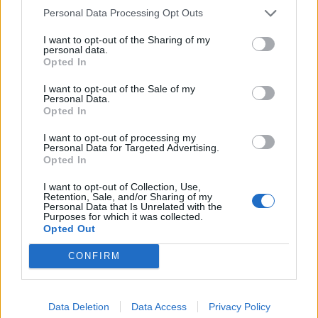
Personal Data Processing Opt Outs
dell’1,5%, più di 300 delle 500 azioni dell’indice S&P 500 sono
aumentate in quel giorno, un evento mai accaduto nei quasi 70 anni
I want to opt-out of the Sharing of my
di storia dell’indice. Questo conferma la nostra view, maturata
personal data.
Opted In
dall’inizio del 2024, secondo cui il mercato si allargherà oltre il
settore tecnologico. La nostra prospettiva positiva sulle azioni
I want to opt-out of the Sale of my
Personal Data.
statunitensi quest’anno si basa principalmente su titoli non
Opted In
tecnologici: non abbiamo bisogno di rendimenti straordinari nel tech
I want to opt-out of processing my
per ottenere rendimenti positivi dell’equity USA nel 2024.
Personal Data for Targeted Advertising.
Opted In
Per quanto riguarda l’IA, nel tempo prevediamo che i benefici si
I want to opt-out of Collection, Use,
estendano a realtà più piccole negli Stati Uniti, a Paesi al di fuori
Retention, Sale, and/or Sharing of my
Personal Data that Is Unrelated with the
degli USA e a settori diversi dal tech, anche se finora siamo stati
Purposes for which it was collected.
Opted Out
prudenti nel prevedere la velocità con cui ciò accadrà. Tuttavia,
DeepSeek ha cambiato le carte in tavola. Si pensi, ad esempio, alle
CONFIRM
aziende biotech che utilizzano i Large Language Models (LLM) per la
scoperta di farmaci: potrebbero ridurre significativamente i costi e
accelerare notevolmente i progressi nel settore.
Data Deletion
Data Access
Privacy Policy