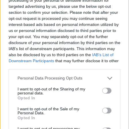
processing of your personal or sensitive information for
I gigli del campo
targeted advertising by us, please use the below opt-out
Platoon
section to confirm your selection. Please note that after your
opt-out request is processed you may continue seeing
Sahara
interest-based ads based on personal information utilized by
A qualcuno piace caldo
us or personal information disclosed to third parties prior to
Thelma & Louise
your opt-out. You may separately opt-out of the further
disclosure of your personal information by third parties on the
IAB’s list of downstream participants. This information may
Altre uscite del mese includono
Il Giurato
e
Sex Crimes
(5 febbraio),
also be disclosed by us to third parties on the
IAB’s List of
The Hurt Locker
(9 febbraio),
Jumanji
e
Jumanji: The Next Level
(12
Downstream Participants
that may further disclose it to other
febbraio), oltre alla saga completa di
Ghostbusters
(dal 19 febbraio) e
third parties.
Piccole donne
(26 febbraio).
Personal Data Processing Opt Outs
30 GIORNI GRATIS
I want to opt-out of the Sharing of my
personal data.
Opted In
FILM E SERIE IN SCADENZA
I want to opt-out of the Sale of my
Film che lasciano il catalogo
Personal Data.
Opted In
Una gran voglia di vivere
(5 febbraio)
I want to opt-out of processing my