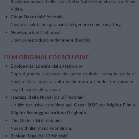
Il celebre action thriller con Kiefer Sutherland sbarca su Prime
Video.
Clean Slate
(dal 6 febbraio)
Novità assoluta per gli amanti del genere crime e mystery.
Newtopia
(dal 7 febbraio)
Una nuova produzione da tenere d’occhio.
FILM ORIGINAL ED ESCLUSIVE
È colpa mia: Londra
(dal 13 febbraio)
Dopo il grande successo del primo capitolo, torna la storia di
Noah e Nick, questa volta ambientata a Londra tra passione,
segreti e pericoli nascosti.
I ragazzi della Nickel
(dal 27 febbraio)
Un film esclusivo candidato agli
Oscar 2025
per
Miglior Film e
Miglior Sceneggiatura Non Originale
.
The Order
(dal 6 febbraio)
Nuovo thriller d’azione originale.
Broken Rage
(dal 13 febbraio)