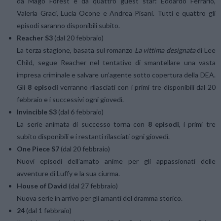
da Mago Forest e da quattro guest star: Edoardo Ferrario,
Valeria Graci, Lucia Ocone e Andrea Pisani. Tutti e quattro gli
episodi saranno disponibili subito.
Reacher S3
(dal 20 febbraio)
La terza stagione, basata sul romanzo
La vittima designata
di Lee
Child, segue Reacher nel tentativo di smantellare una vasta
impresa criminale e salvare un’agente sotto copertura della DEA.
Gli
8 episodi
verranno rilasciati con i primi tre disponibili dal 20
febbraio e i successivi ogni giovedì.
Invincible S3
(dal 6 febbraio)
La serie animata di successo torna con
8 episodi
, i primi tre
subito disponibili e i restanti rilasciati ogni giovedì.
One Piece S7
(dal 20 febbraio)
Nuovi episodi dell’amato anime per gli appassionati delle
avventure di Luffy e la sua ciurma.
House of David
(dal 27 febbraio)
Nuova serie in arrivo per gli amanti del dramma storico.
24
(dal 1 febbraio)