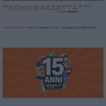
TecnoGazzetta
Menu
Home
»
Smart Life
»
Amazon compie 15 anni… e il regalo è per tutti i clienti