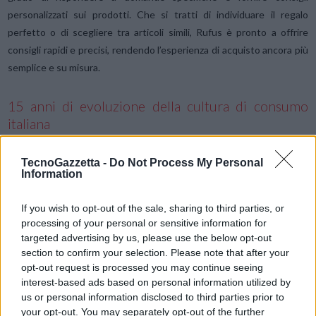
personalizzati sui prodotti. Che si tratti di individuare il regalo
perfetto o di scegliere tra articoli simili, Rufus è pronto a offrire
consigli rapidi e precisi, rendendo l’esperienza di acquisto ancora più
semplice e su misura.
15 anni di evoluzione della cultura di consumo
italiana
Per celebrare questo importante anniversario, Amazon ha realizzato
un’analisi approfondita in collaborazione con la Prof.ssa Patrizia
TecnoGazzetta -
Do Not Process My Personal
Information
Martello (Università NABA di Milano e IUAV di Venezia) e
AstraRicerche, che racconta 15 anni di evoluzione dei trend di
If you wish to opt-out of the sale, sharing to third parties, or
consumo degli italiani attraverso i comportamenti d’acquisto dal
processing of your personal or sensitive information for
2010 al 2025. L’analisi completa, “Dalla connessione alla
targeted advertising by us, please use the below opt-out
personalizzazione: 15 anni di evoluzione della cultura di consumo
section to confirm your selection. Please note that after your
opt-out request is processed you may continue seeing
italiana”, è disponibile a questo link. Inoltre, Amazon svela una
interest-based ads based on personal information utilized by
selezione dei prodotti più amati dai clienti italiani nei suoi 15 anni,
us or personal information disclosed to third parties prior to
alcune curiosità su Amazon Music, Prime Video, Alexa e Audible.it, e
your opt-out. You may separately opt-out of the further