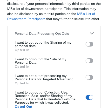
ripercorre le tappe più significative della propria presenza in Italia dal
disclosure of your personal information by third parties on the
2010 ad oggi in una
timeline sul blog ufficiale Aboutamazon.it
.
IAB’s list of downstream participants. This information may
also be disclosed by us to third parties on the
IAB’s List of
Downstream Participants
that may further disclose it to other
Non solo risparmio, ma anche consegne rapide e
third parties.
modalità di pagamento vantaggiose
Personal Data Processing Opt Outs
I clienti Prime possono contare su Amazon per semplificare la
propria vita grazie a consegne rapide e convenienti, in giornata o in
I want to opt-out of the Sharing of my
personal data.
un giorno, su milioni di prodotti, oltre alla comodità di poter scegliere
Opted In
l’opzione di consegna più adatta ai propri bisogni. Se sei cliente
Prime puoi infatti far spedire i tuoi ordini presso un Amazon Locker
I want to opt-out of the Sale of my
Personal Data.
per ritirarli in modalità self-service, o un Amazon Counter, punti di
Opted In
ritiro assistiti da personale, disponibili presso i negozi e i rivenditori
I want to opt-out of processing my
della zona, o selezionare l’opzione di consegna Il Mio Giorno Amazon,
Personal Data for Targeted Advertising.
scegliendo il giorno della settimana in cui ricevere gli articoli idonei,
Opted In
tutto senza alcun nessun costo aggiuntivo. Inoltre, in fase di
I want to opt-out of Collection, Use,
acquisto è possibile scegliere fra un’ampia selezione di opzioni di
Retention, Sale, and/or Sharing of my
Personal Data that Is Unrelated with the
pagamento tra cui carta di credito, contanti presso un punto vendita
Purposes for which it was collected.
autorizzato, addebito diretto sul conto corrente, rateizzazione,
Opted Out