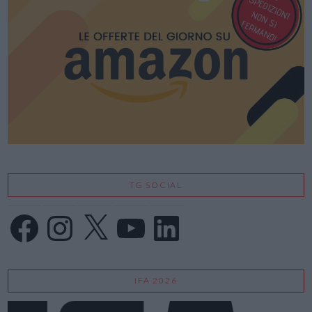
TG SOCIAL
Facebook
Instagram
X
YouTube
LinkedIn
IFA 2026