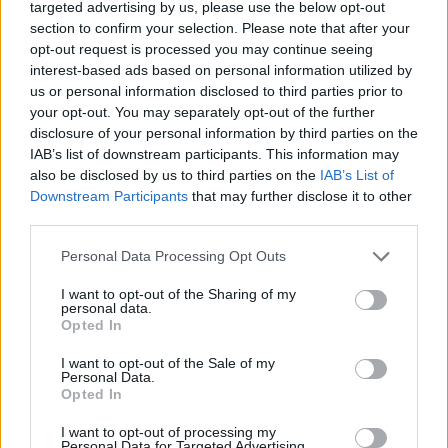
targeted advertising by us, please use the below opt-out
energetica. L’adozione di impianti fotovoltaici integrati con accumulo
section to confirm your selection. Please note that after your
energetico (PV+ESS) rappresenta una soluzione chiave per una
opt-out request is processed you may continue seeing
transizione verso modelli operativi con un ridotto impatto
interest-based ads based on personal information utilized by
ambientale. In particolare nella
logistica
, un settore in cui la
us or personal information disclosed to third parties prior to
necessità di avere accesso a una fornitura costante e stabile di
your opt-out. You may separately opt-out of the further
disclosure of your personal information by third parties on the
energia elettrica (ogni anno il 14% degli alimenti viene sprecato a
IAB’s list of downstream participants. This information may
causa di una gestione non ottimale della catena del freddo, dovuta
also be disclosed by us to third parties on the
IAB’s List of
principalmente a interruzioni di corrente) si scontra con un impatto
Downstream Participants
that may further disclose it to other
elevato sia dal punto di vista economico sia ambientale: l’elettricità,
third parties.
che rappresenta fino al 10% dei costi operativi, è responsabile del
Personal Data Processing Opt Outs
60% delle emissioni di CO2 prodotte dalle aziende logistiche. I
sistemi PV+ESS, oltre a limitare in modo significativo l’impronta di
I want to opt-out of the Sharing of my
personal data.
carbonio, consentono di ridurre il costo dell’energia di picco e la
Opted In
temperatura del tetto (fino a 3-5 gradi °C), con un conseguente
risparmio in bolletta, e garantiscono un’alimentazione stabile anche
I want to opt-out of the Sale of my
Personal Data.
in caso di blackout ricorrendo all’energia accumulata dall’ESS.
Opted In
Sono diversi i progetti che confermano la validità del modello
I want to opt-out of processing my
PV+ESS di Huawei nel settore logistico. Tra questi, il progetto
Personal Data for Targeted Advertising.