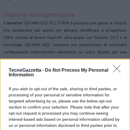
Display di nuova generazione
Il
monitor
QD-Mini LED TCL 57R94 è pensato per gamer e creator
che desiderano più spazio per giocare, modificare e progettare.
Offre un’area di lavoro Dual 4K ultra-ampia con formato 32:9 e la
tecnologia QD-Mini LED: soluzioni che permettono di sostituire
configurazioni multi-monitor adottando un unico display per una
operatività senza soluzione di continuità.
TecnoGazzetta -
Do Not Process My Personal
Information
TCL 34R83Q Professional Monitor bilancia le immagini QD-Mini LED
con una precisione del colore di livello professionale, offrendo a
If you wish to opt-out of the sale, sharing to third parties, or
designer, video editor e gamer uno schermo che si adatta dal lavoro
processing of your personal or sensitive information for
creativo più intenso all’intrattenimento immersivo.
targeted advertising by us, please use the below opt-out
section to confirm your selection. Please note that after your
TCL 27R83U Professional Monitor è perfetto per chi necessita di
opt-out request is processed you may continue seeing
interest-based ads based on personal information utilized by
una nitidezza 4K in un formato compatto, abbinando prestazioni
us or personal information disclosed to third parties prior to
HDR a un lag ultra-basso e a frequenze di aggiornamento che