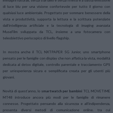
immagini naturali, senza sfarfallio e senza riflessi e a bassa emissione
di luce blu per una visione confortevole per tutto il giorno con
qualsiasi luce ambientale. Progettato per sommare benessere della
vista e produttività, supporta la lettura e la scrittura potenziate
dall’intelligenza artificiale e la tecnologia di imaging avanzata
MuseFilm sviluppata da TCL, insieme a una fotocamera con
teleobiettivo periscopico di livello flagship.
In mostra anche il TCL NXTPAPER 5G Junior, uno smartphone
pensato per le famiglie con display che non affatica la vista, modalità
dedicata al detox digitale, controllo parentale e tracciamento GPS
per un’esperienza sicura e semplificata creata per gli utenti più
giovani.
Novità di quest’anno, lo
smartwatch per bambini
TCL MOVETIME
MT48 introduce ancora più modi per le famiglie di rimanere
connesse. Progettato pensando alla sicurezza e all’indipendenza,
presenta diversi metodi di comunicazione online. tra cui