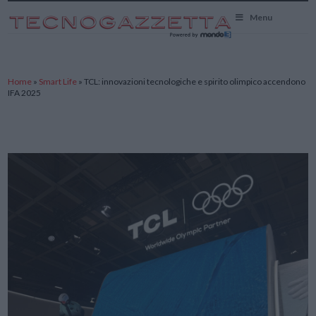
TecnoGazzetta
Menu
Home
»
Smart Life
»
TCL: innovazioni tecnologiche e spirito olimpico accendono
IFA 2025