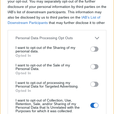
your opt-out. You may separately opt-out of the further
assicurano fluidità. È l’ideale per lavori di precisione del colore o
disclosure of your personal information by third parties on the
giochi competitivi.
IAB’s list of downstream participants. This information may
also be disclosed by us to third parties on the
IAB’s List of
Downstream Participants
that may further disclose it to other
Brillantezza audio-visiva
third parties.
Lo
speaker TCL Z100 Wireless Free Sound
può essere posizionato
Personal Data Processing Opt Outs
ovunque senza subire le limitazioni dei cavi. Che tu stia guardando
un film o ascoltando una playlist, lo Z100 offre un suono bilanciato
I want to opt-out of the Sharing of my
che riempie l’intera stanza.
personal data.
Opted In
Dotato di Dolby Atmos FlexConnect, per un audio immersivo, e di
I want to opt-out of the Sale of my
Personal Data.
TCL Tutti Choral, per la riproduzione sincronizzata con i televisori
Opted In
TCL compatibili, lo Z100 crea un suono realistico. Con una potenza
I want to opt-out of processing my
di picco di 860W, che ne guida le prestazioni, gestisce qualsiasi
Personal Data for Targeted Advertising.
audio: dai dialoghi più sussurrati alle colonne sonore esplosive,
Opted In
sempre garantendo chiarezza e profondità.
I want to opt-out of Collection, Use,
Retention, Sale, and/or Sharing of my
Personal Data that Is Unrelated with the
Se stai cercando un modo semplice per elevare il tuo
Purposes for which it was collected.