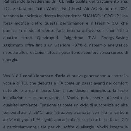
Rafforzando la leadership di TCL nella qualità del trattamento aria,
TCL è stata nominata World’s No.1 Fresh Air AC Brand nel 2024
secondo la società di ricerca indipendente SHANGPU GROUP. Una
forza motrice dietro questa performance è il FreshIN 3.0, che
purifica in modo efficiente l’aria interna attraverso i suoi filtri a
quattro strati Quadrupuri. L’algoritmo T-AI Energy-Saving
aggiornato offre fino a un ulteriore +37% di risparmio energetico
rispetto alle prestazioni attuali, garantendo comfort senza spreco di
energia.
VoxIN è il
condizionatore d’aria
di nuova generazione a controllo
vocale di TCL che debutta a IFA come un passo avanti nel comfort
naturale e a mani libere. Con il suo design minimalista, la facile
installazione e manutenzione, il VoxIN può essere utilizzato in
qualsiasi ambiente. Funzionalità come un ciclo di autopulizia ad alta
temperatura di 56°C, una filtrazione avanzata con filtri a carboni
attivi e di grado EPA significano aria più fresca in tutta la stanza. Ciò
è particolarmente utile per chi soffre di allergie. VoxIN integra la