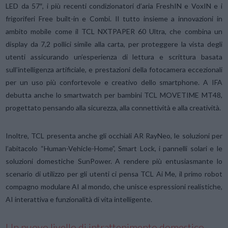
LED da 57″, i più recenti condizionatori d’aria FreshIN e VoxIN e i
frigoriferi Free built-in e Combi. Il tutto insieme a innovazioni in
ambito mobile come il TCL NXTPAPER 60 Ultra, che combina un
display da 7,2 pollici simile alla carta, per proteggere la vista degli
utenti assicurando un’esperienza di lettura e scrittura basata
sull’intelligenza artificiale, e prestazioni della fotocamera eccezionali
per un uso più confortevole e creativo dello smartphone. A IFA
debutta anche lo smartwatch per bambini TCL MOVETIME MT48,
progettato pensando alla sicurezza, alla connettività e alla creatività.
Inoltre, TCL presenta anche gli occhiali AR RayNeo, le soluzioni per
l’abitacolo “Human-Vehicle-Home”, Smart Lock, i pannelli solari e le
soluzioni domestiche SunPower. A rendere più entusiasmante lo
scenario di utilizzo per gli utenti ci pensa TCL Ai Me, il primo robot
compagno modulare AI al mondo, che unisce espressioni realistiche,
AI interattiva e funzionalità di vita intelligente.
Un nuovo livello di intrattenimento domestico