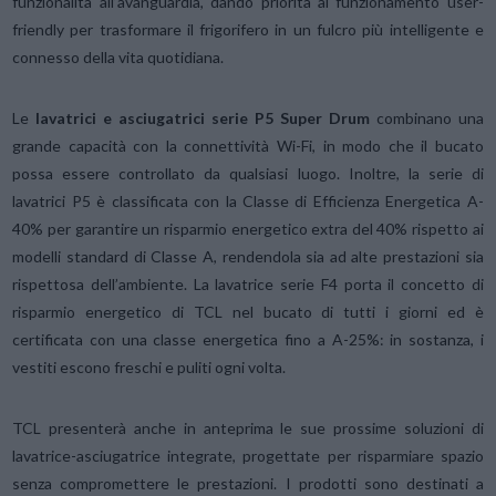
funzionalità all’avanguardia, dando priorità al funzionamento user-
friendly per trasformare il frigorifero in un fulcro più intelligente e
connesso della vita quotidiana.
Le
lavatrici e asciugatrici serie P5 Super Drum
combinano una
grande capacità con la connettività Wi-Fi, in modo che il bucato
possa essere controllato da qualsiasi luogo. Inoltre, la serie di
lavatrici P5 è classificata con la Classe di Efficienza Energetica A-
40% per garantire un risparmio energetico extra del 40% rispetto ai
modelli standard di Classe A, rendendola sia ad alte prestazioni sia
rispettosa dell’ambiente. La lavatrice serie F4 porta il concetto di
risparmio energetico di TCL nel bucato di tutti i giorni ed è
certificata con una classe energetica fino a A-25%: in sostanza, i
vestiti escono freschi e puliti ogni volta.
TCL presenterà anche in anteprima le sue prossime soluzioni di
lavatrice-asciugatrice integrate, progettate per risparmiare spazio
senza compromettere le prestazioni. I prodotti sono destinati a