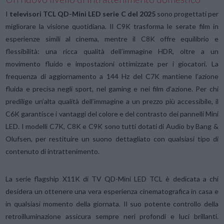
I
televisori TCL QD-Mini LED serie C del 2025
sono progettati per
migliorare la visione quotidiana. Il C9K trasforma le serate film in
esperienze simili al cinema, mentre il C8K offre equilibrio e
flessibilità: una ricca qualità dell’immagine HDR, oltre a un
movimento fluido e impostazioni ottimizzate per i giocatori. La
frequenza di aggiornamento a 144 Hz del C7K mantiene l’azione
fluida e precisa negli sport, nel gaming e nei film d’azione. Per chi
predilige un’alta qualità dell’immagine a un prezzo più accessibile, il
C6K garantisce i vantaggi del colore e del contrasto dei pannelli Mini
LED. I modelli C7K, C8K e C9K sono tutti dotati di Audio by Bang &
Olufsen, per restituire un suono dettagliato con qualsiasi tipo di
contenuto di intrattenimento.
La serie flagship X11K di TV QD-Mini LED TCL è dedicata a chi
desidera un ottenere una vera esperienza cinematografica in casa e
in qualsiasi momento della giornata. Il suo potente controllo della
retroilluminazione assicura sempre neri profondi e luci brillanti.