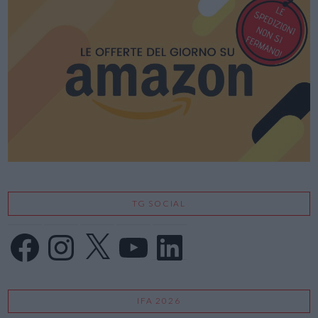
TG SOCIAL
Facebook
Instagram
X
YouTube
LinkedIn
IFA 2026