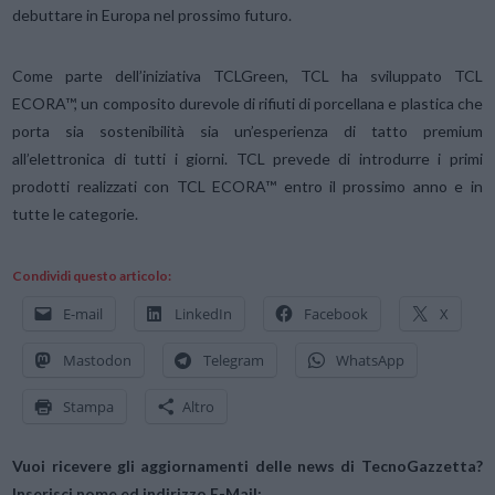
debuttare in Europa nel prossimo futuro.
Come parte dell’iniziativa TCLGreen, TCL ha sviluppato TCL
ECORA™, un composito durevole di rifiuti di porcellana e plastica che
porta sia sostenibilità sia un’esperienza di tatto premium
all’elettronica di tutti i giorni. TCL prevede di introdurre i primi
prodotti realizzati con TCL ECORA™ entro il prossimo anno e in
tutte le categorie.
Condividi questo articolo:
E-mail
LinkedIn
Facebook
X
Mastodon
Telegram
WhatsApp
Stampa
Altro
Vuoi ricevere gli aggiornamenti delle news di TecnoGazzetta?
Inserisci nome ed indirizzo E-Mail: