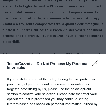
semplicissimo nel suo utilizzo che permette di comprimere fino
a 20 volte la taglia del vostro PDF con un semplice clic col tasto
destro del mouse, indicizzando contemporaneamente il
documento. In tal modo, si economizza lo spazio di stoccaggio,
Cloud o altro, senza compromettere la qualità dell’immagine, le
funzioni di ricerca sul testo e l’archivio dei vostri documenti
professionali o privati. Il tutto in 140 lingue di riconoscimento
disponibili.
Principali caratteristiche tecniche dell’IRIScan™ Anywhere 5 e
dell’IRIScan™ Anywhere 5 Wifi
TecnoGazzetta -
Do Not Process My Personal
Information
Digitalizzazione diretta nel formato JPEG/PDF
If you wish to opt-out of the sale, sharing to third parties, or
Schermo di diffusione a colore TFT di 3,6 cm per avere
processing of your personal or sensitive information for
un’anteprima immediata della scansione
targeted advertising by us, please use the below opt-out
Velocità di scansione –A4/Colore
section to confirm your selection. Please note that after your
– 300/600 ppp : 12 pagine al minuto
opt-out request is processed you may continue seeing
– 1200 ppp : 8 pagine al minuto
interest-based ads based on personal information utilized by