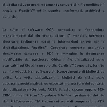
digitalizzati vengono direttamente convertiti in file modificabili
grazie a Readiris™ ed in seguito trasformati, archiviati e
condivisi.
La suite di
software OCR
, conosciuta e riconosciuta
mondialmente dai più grandi attori IT mondiali, permette
d’estrarre facilmente tutte le informazioni chiave per la
digitalizzazione. Readiris™ Corporate converte qualunque
documento cartaceo o PDF o immagine in documento
modificabile dal pacchetto Office. I file digitalizzati sono
scaricabili sul Cloud in un solo clic. Cardiris™ Corporate, fornito
con i prodotti, è un software di riconoscimento di biglietti da
visita. Una volta digitalizzati, i biglietti da visita sono
automaticamente salvati ed esportati nel gestore dei contatti
dell’utilizzatore (Outlook, ACT!, Salesforce.com oppure MS-
CRM). Infine l’IRIScan™ Anywhere 5 Wifi è ugualmente dotato
dell’IRISCompressorTM Pro, un software di compressione PDF