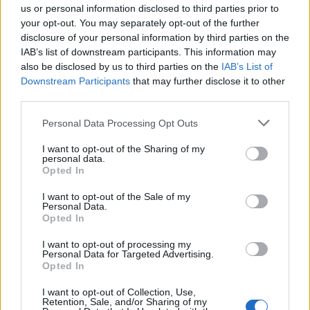
us or personal information disclosed to third parties prior to
Carta MicroSD™ di 4 Go GRATUITA inclusa
your opt-out. You may separately opt-out of the further
Batteria Litio-Polimero integrata di 1200 mAH
disclosure of your personal information by third parties on the
Disponibile in nero, rosso, turchese e bianco
IAB’s list of downstream participants. This information may
Wifi : versione nera dotata di connessione WIFI per la
also be disclosed by us to third parties on the
IAB’s List of
trasmissione dei documenti scansionati.
Downstream Participants
that may further disclose it to other
Condivisione delle immagini digitalizzate via Wifi verso
third parties.
qualunque piattaforma (iOS®/Android™ e PC/Mac®)
Personal Data Processing Opt Outs
Applicazioni Android™/iOS® per facilitare la trasmissione
verso tablets/smartphones via Wifi
I want to opt-out of the Sharing of my
personal data.
Opted In
«
Siamo molto fieri ed orgogliosi d’ingrandire ancora, con questi 4
I want to opt-out of the Sale of my
nuovi prodotti, la nostra offerta che, al giorno d’oggi, costituisce la
Personal Data.
Opted In
più grande scelta di scanner portatili al mondo ! L’IRIScanTM
Anywhere 5 è lo strumento di digitalizzazione ideale tanto per le
I want to opt-out of processing my
Personal Data for Targeted Advertising.
PMI o per le piccole imprese che per gli utilizzatori in viaggio, in
Opted In
special modo nel settore dei trasporti (polizza di carico, firma dei
buoni di spedizione), nel settore della salute (prescrizioni mediche,
I want to opt-out of Collection, Use,
Retention, Sale, and/or Sharing of my
liste di medicinali) o ancora nel quadro di missioni di consulting.