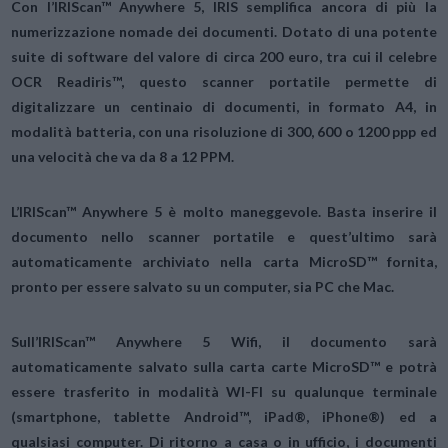
Con l’
IRIScan™ Anywhere 5
, IRIS semplifica ancora di più la
numerizzazione nomade dei documenti. Dotato di una potente
suite di software del valore di circa 200 euro, tra cui il celebre
OCR Readiris™, questo
scanner portatile
permette di
digitalizzare un centinaio di documenti, in formato A4, in
modalità batteria, con una risoluzione di 300, 600 o 1200 ppp ed
una velocità che va da 8 a 12 PPM.
L’IRIScan™ Anywhere 5 è molto maneggevole. Basta inserire il
documento nello scanner portatile e quest’ultimo sarà
automaticamente archiviato nella carta MicroSD™ fornita,
pronto per essere salvato su un computer, sia PC che Mac.
Sull’
IRIScan™ Anywhere 5 Wifi
, il documento sarà
automaticamente salvato sulla carta carte MicroSD™ e potrà
essere trasferito in modalità WI-FI su qualunque terminale
(smartphone, tablette Android™, iPad®, iPhone®) ed a
qualsiasi computer. Di ritorno a casa o in ufficio, i documenti