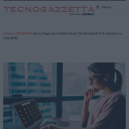
TecnoGazzetta
Menu
Home
»
CES 2019
»
A Las Vegas presentato Acer Chromebook 315, il primo su
chip AMD