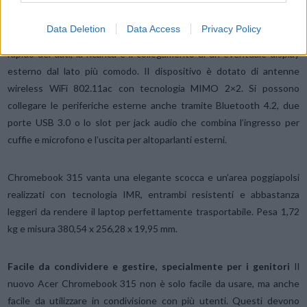
dell’Acer Chromebook 315 c’è spazio per una connettività a 360
gradi. A bordo sono infatti presenti due porte USB Type-C Gen 1 –
Data Deletion
Data Access
Privacy Policy
una su ciascun lato del dispositivo – per consentire il trasferimento
rapido dei dati, la ricarica e il collegamento di un eventuale display
esterno dal lato più comodo. Il dispositivo è dotato di antenne
wireless WiFi 802.11ac con tecnologia MIMO 2×2. Si possono
collegare le periferiche esterne anche tramite Bluetooth 4.2, due
porte USB 3.0 o lo slot per jack audio che combina l’ingresso per
cuffie e microfono e l’uscita per altoparlanti esterni.
Chromebook 315 vanta una elegante scocca e un’area poggiapolsi
realizzati con tecnologia IMR, entrambi resistenti e abbastanza
leggeri da rendere il laptop perfettamente trasportabile. Pesa 1,72
kg e misura 380,54 x 256,28 x 19,95 mm.
Facile da condividere e gestire, specialmente per i genitori
Il
nuovo Acer Chromebook 315 non è solo facile da usare, ma anche
facile da utilizzare in condivisione con più utenti. Questi devono