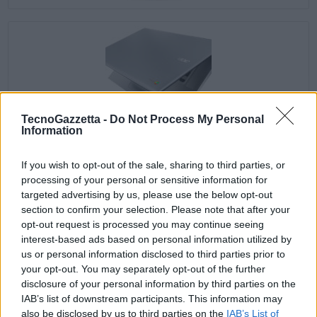
TecnoGazzetta -
Do Not Process My Personal
Information
If you wish to opt-out of the sale, sharing to third parties, or
Display e audio per intratteniment e la produttività
Il vivace e
processing of your personal or sensitive information for
cristallino display Full HD 1920 x 1080 da 15,6 pollici è abbastanza
targeted advertising by us, please use the below opt-out
grande da poterci aprire tranquillamente due finestre del browser
section to confirm your selection. Please note that after your
affiancate, per visualizzare video in streaming senza perdere un
opt-out request is processed you may continue seeing
dettaglio. La produttività è assicurata dall’ampio spazio a
interest-based ads based on personal information utilized by
us or personal information disclosed to third parties prior to
disposizione per visualizzare i contenuti e dalla potenza necessaria
your opt-out. You may separately opt-out of the further
per aprire più app conteporaneamente. Il display IPS consente di
disclosure of your personal information by third parties on the
mostrare comodamente presentazioni di ogni tipo e condividere i
IAB’s list of downstream participants. This information may
contenuti dello schermo con gli amici grazie all’angolo di visione del
also be disclosed by us to third parties on the
IAB’s List of