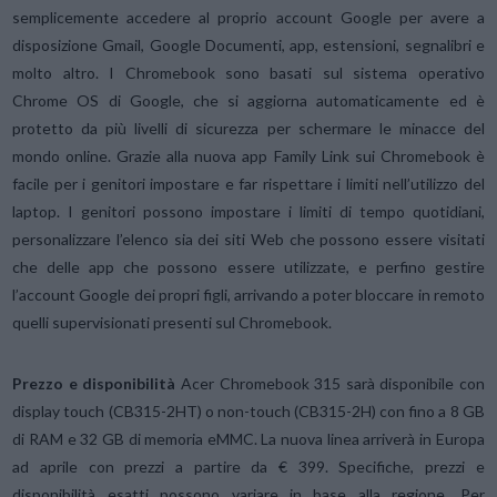
semplicemente accedere al proprio account Google per avere a
disposizione Gmail, Google Documenti, app, estensioni, segnalibri e
molto altro. I Chromebook sono basati sul sistema operativo
Chrome OS di Google, che si aggiorna automaticamente ed è
protetto da più livelli di sicurezza per schermare le minacce del
mondo online. Grazie alla nuova app Family Link sui Chromebook è
facile per i genitori impostare e far rispettare i limiti nell’utilizzo del
laptop. I genitori possono impostare i limiti di tempo quotidiani,
personalizzare l’elenco sia dei siti Web che possono essere visitati
che delle app che possono essere utilizzate, e perfino gestire
l’account Google dei propri figli, arrivando a poter bloccare in remoto
quelli supervisionati presenti sul Chromebook.
Prezzo e disponibilità
Acer Chromebook 315 sarà disponibile con
display touch (CB315-2HT) o non-touch (CB315-2H) con fino a 8 GB
di RAM e 32 GB di memoria eMMC. La nuova linea arriverà in Europa
ad aprile con prezzi a partire da € 399. Specifiche, prezzi e
disponibilità esatti possono variare in base alla regione. Per