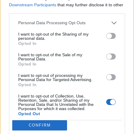
pannello di ben 178 gradi. Anche le chat video possono essere
Downstream Participants
that may further disclose it to other
condivise, dal momento che la webcam HD dispone di un ampio
third parties.
campo visivo da 88 gradi per ospitare gruppi di persone davanti
Personal Data Processing Opt Outs
all’obbiettivo. Inoltre, audio e video vantano una qualità cristallina
grazie al supporto alla registrazione di immagini in hdr e al microfono
I want to opt-out of the Sharing of my
personal data.
incorporato.
Opted In
I want to opt-out of the Sale of my
I due altoparlanti full-size di Acer Chromebook 315 che
Personal Data.
Opted In
fiancheggiano la tastiera restituiscono un suono sempre chiaro e
nitido, grazie al supporto per l’audio ad alta definizione, al volume e
I want to opt-out of processing my
Personal Data for Targeted Advertising.
alla gamma audio perfezionata.
Opted In
I want to opt-out of Collection, Use,
Grazie alle dimensioni generose del Chromebook a bordo trova
Retention, Sale, and/or Sharing of my
spazio anche una tastiera retroilluminata di dimensioni standard su
Personal Data that Is Unrelated with the
Purposes for which it was collected.
modelli touch-screen oltre ad un ampio touchpad.
Opted Out
CONFIRM
Connettività eccellente e portatilità elegante
Sulla scocca