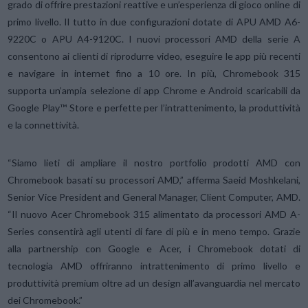
grado di offrire prestazioni reattive e un’esperienza di gioco online di
primo livello. Il tutto in due configurazioni dotate di APU AMD A6-
9220C o APU A4-9120C. I nuovi processori AMD della serie A
consentono ai clienti di riprodurre video, eseguire le app più recenti
e navigare in internet fino a 10 ore. In più, Chromebook 315
supporta un’ampia selezione di app Chrome e Android scaricabili da
Google Play™ Store e perfette per l’intrattenimento, la produttività
e la connettività.
“Siamo lieti di ampliare il nostro portfolio prodotti AMD con
Chromebook basati su processori AMD,” afferma Saeid Moshkelani,
Senior Vice President and General Manager, Client Computer, AMD.
“Il nuovo Acer Chromebook 315 alimentato da processori AMD A-
Series consentirà agli utenti di fare di più e in meno tempo. Grazie
alla partnership con Google e Acer, i Chromebook dotati di
tecnologia AMD offriranno intrattenimento di primo livello e
produttività premium oltre ad un design all’avanguardia nel mercato
dei Chromebook.”