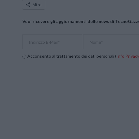
Altro
Vuoi ricevere gli aggiornamenti delle news di TecnoGazze
Acconsento al trattamento dei dati personali (
Info Privac