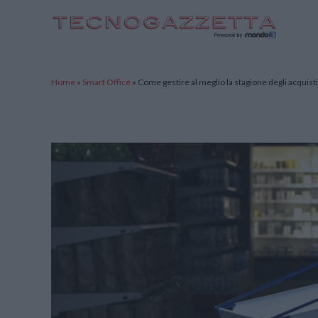
TecnoGazzetta
Home
»
Smart Office
»
Come gestire al meglio la stagione degli acquisti