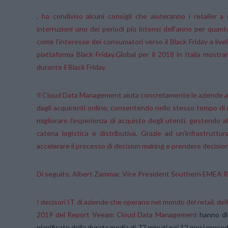
, ha condiviso alcuni consigli che aiuteranno i retailer a
interruzioni uno dei periodi più intensi dell’anno per quan
come l’interesse dei consumatori verso il Black Friday a livell
piattaforma Black-Friday.Global per il 2018 in Italia mos
durante il Black Friday.
Il Cloud Data Management aiuta concretamente le aziende a prepa
dagli acquirenti online, consentendo nello stesso tempo di m
migliorare l’esperienza di acquisto degli utenti, gestendo a
catena logistica e distributiva. Grazie ad un’infrastruttur
accelerare il processo di decision making e prendere decisioni
Di seguito, Albert Zammar, Vice President Southern EMEA Reg
I decisori IT di aziende che operano nel mondo del retail, della
2019 del Report Veeam Cloud Data Management
hanno di
pianificate della durata media di 77 minuti nei 12 mesi prece