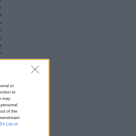
i
i
i
o
o
a
n
e
sonal or
ection to
ou may
e
 personal
i
out of the
e
 downstream
B’s List of
n
a