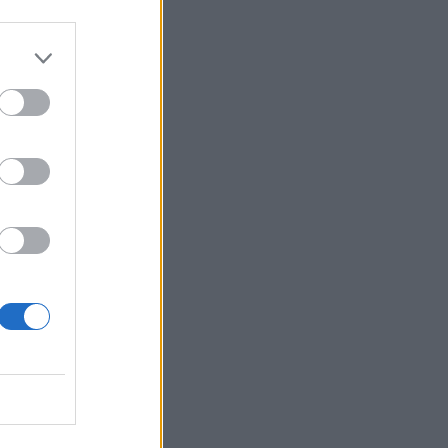
e
d
a
i
e
n
i
e
e
a
i
I
e