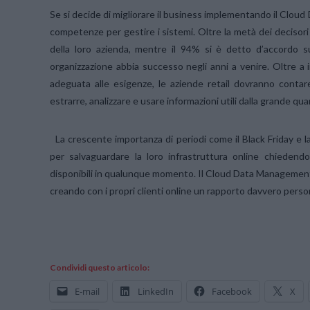
Se si decide di migliorare il business implementando il Clou
competenze per gestire i sistemi. Oltre la metà dei decisori I
della loro azienda, mentre il 94% si è detto d’accordo sul
organizzazione abbia successo negli anni a venire. Oltre a i
adeguata alle esigenze, le aziende retail dovranno contare
estrarre, analizzare e usare informazioni utili dalla grande qua
La crescente importanza di periodi come il Black Friday e
per salvaguardare la loro infrastruttura online chiedend
disponibili in qualunque momento. Il Cloud Data Management fo
creando con i propri clienti online un rapporto davvero person
Condividi questo articolo:
E-mail
LinkedIn
Facebook
X