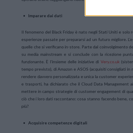
Imparare dai dati
Il fenomeno del Black Friday è nato negli Stati Uniti e solo 
esperienze passate per prepararsi ad un futuro migliore. L
quelle che si verificano in-store. Parte dal coinvolgimento 
su media mainstream e si conclude con la ricezione punt
funzionante. È l’insieme delle iniziative di
Very.co.uk
(sistem
tempo previsto), di Amazon e ASOS (acquisiti consigliati in m
rendere davvero personalizzata e unica la customer experience
e trasporti, ha dichiarato che il Cloud Data Management a
mettere in campo strategie di customer engagement di quali
ciò che i loro dati raccontano: cosa stanno facendo bene, c
più?
Acquisire competenze digitali