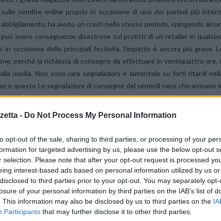
ulle vendite online proprio in occasione di uno dei periodi più intens
i abbigliamento, ha avuto un crash nello stesso periodo, spingendo alcun
può avere conseguenze disastrose sui profitti di un retailer in qualsias
in occasione delle principali festività, l’impatto è ancora più grave. L
ione, perché la richiesta di consegne da effettuare in ventiquattro ore, 
 alla media. Non sono rare segnalazioni e lamentele su forti ritardi nell
ay e questo Le segnalazioni di consegne del venerdì nero che arrivano i
 significativo della propria attività in questo periodo dell’anno dev
 senza interruzioni.
etta -
Do Not Process My Personal Information
to opt-out of the sale, sharing to third parties, or processing of your per
formation for targeted advertising by us, please use the below opt-out s
r selection. Please note that after your opt-out request is processed y
enti critici dell’anno, come il Black Friday, la Cyber Week, il Natale e l
eing interest-based ads based on personal information utilized by us or
 di gestire i momenti di picco. Le aziende in grado di fornire interazion
disclosed to third parties prior to your opt-out. You may separately opt-
le che avranno maggior successo. Giganti dell’e-commerce come Amazon 
losure of your personal information by third parties on the IAB’s list of
. This information may also be disclosed by us to third parties on the
IA
ori consigli personalizzati in base agli acquisti che stanno effettuando i
Participants
that may further disclose it to other third parties.
e il servizio sin dalla prima interazione, il brand di moda Very.co.uk utilizz