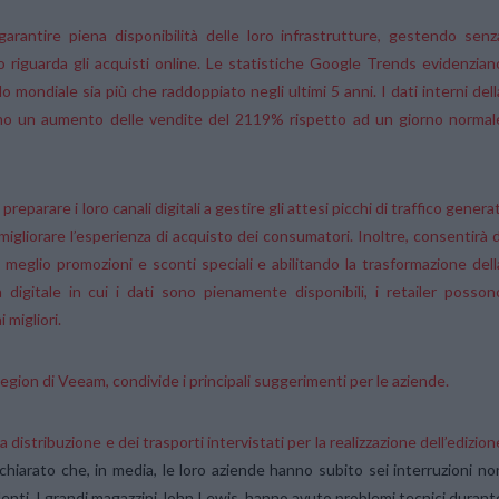
 garantire piena disponibilità delle loro infrastrutture, gestendo senz
to riguarda gli acquisti online. Le statistiche Google Trends evidenzian
o mondiale sia più che raddoppiato negli ultimi 5 anni. I dati interni dell
trano un aumento delle vendite del 2119% rispetto ad un giorno normal
rare i loro canali digitali a gestire gli attesi picchi di traffico generat
igliorare l’esperienza di acquisto dei consumatori. Inoltre, consentirà d
l meglio promozioni e sconti speciali e abilitando la trasformazione dell
a digitale in cui i dati sono pienamente disponibili, i retailer posson
 migliori.
ion di Veeam, condivide i principali suggerimenti per le aziende.
 distribuzione e dei trasporti intervistati per la realizzazione dell’
edizion
chiarato che, in media, le loro aziende hanno subito sei interruzioni no
denti. I grandi magazzini John Lewis, hanno avuto problemi tecnici durant