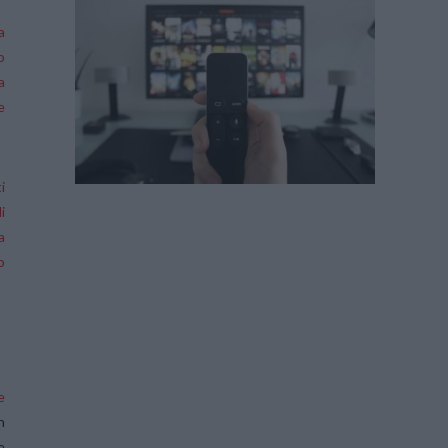
a
o
a
e
i
i
a
o
e
n
e