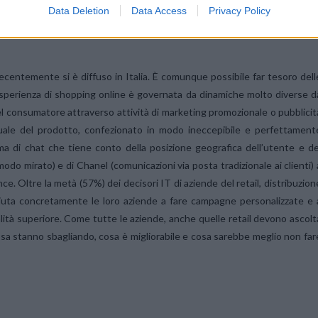
Data Deletion
Data Access
Privacy Policy
recentemente si è diffuso in Italia. È comunque possibile far tesoro dell
’esperienza di shopping online è governata da dinamiche molto diverse d
del consumatore attraverso attività di marketing promozionale o pubblicit
uale del prodotto, confezionato in modo ineccepibile e perfettament
a di chat che tiene conto della posizione geografica dell’utente e de
odo mirato) e di Chanel (comunicazioni via posta tradizionale ai clienti) 
. Oltre la metà (57%) dei decisori IT di aziende del retail, distribuzion
iuta concretamente le loro aziende a fare campagne personalizzate e 
tà superiore. Come tutte le aziende, anche quelle retail devono ascolt
osa stanno sbagliando, cosa è migliorabile e cosa sarebbe meglio non far