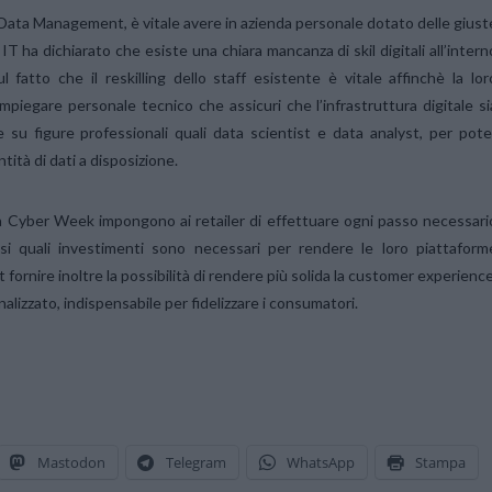
d Data Management, è vitale avere in azienda personale dotato delle giust
T ha dichiarato che esiste una chiara mancanza di skil digitali all’intern
 fatto che il reskilling dello staff esistente è vitale affinchè la lor
mpiegare personale tecnico che assicuri che l’infrastruttura digitale si
 su figure professionali quali data scientist e data analyst, per pote
ntità di dati a disposizione.
 la Cyber Week impongono ai retailer di effettuare ogni passo necessari
osi quali investimenti sono necessari per rendere le loro piattaform
rnire inoltre la possibilità di rendere più solida la customer experience
alizzato, indispensabile per fidelizzare i consumatori.
Mastodon
Telegram
WhatsApp
Stampa