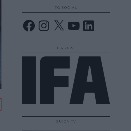
TG SOCIAL
Facebook
Instagram
X
YouTube
LinkedIn
IFA 2026
GUIDA TV