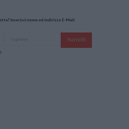
tta? Inserisci nome ed indirizzo E-Mail:
y
)