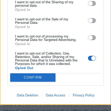
di nuova generazione vedrà tempi di latenza quasi inesistenti, che
I want to opt-out of the Sharing of my
personal data.
consentiranno di condividere i dati quasi in tempo reale. Le aziende
Opted In
saranno inoltre in grado di eseguire compiti più complessi con una
I want to opt-out of the Sale of my
velocità e potenza di rete tali da aprire nuove possibilità. Il 5G
Personal Data.
contribuirà poi alla digitalizzazione e all’automazione di più processi,
Opted In
per supportare nuovi livelli di produttività.
I want to opt-out of processing my
Personal Data for Targeted Advertising.
Opted In
Nonostante il 5G sia ancora agli inizi, chi sarà in grado di adottare e
adattarsi a questa tecnologia prima della concorrenza, ne raccoglierà
I want to opt-out of Collection, Use,
Retention, Sale, and/or Sharing of my
i frutti in futuro.
Personal Data that Is Unrelated with the
Purposes for which it was collected.
Opted Out
5) Spazi di lavoro flessibili
CONFIRM
Flessibilità è stata la parola d’ordine nel 2019: gli spazi di lavoro
flessibili sono infatti sempre più strategici per le aziende, poiché
Data Deletion
Data Access
Privacy Policy
offrono ai professionisti la possibilità di lavorare in un ambiente
adatto a loro (sia che si tratti di un ufficio più vicino a casa per
ridurre gli spostamenti, sia nel caso di un edificio che amano nella