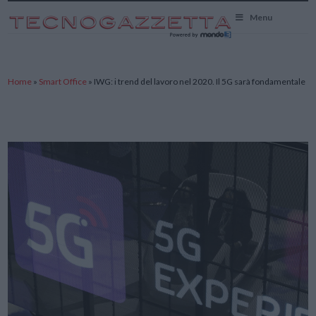
TecnoGazzetta
Menu
Home
»
Smart Office
»
IWG: i trend del lavoro nel 2020. Il 5G sarà fondamentale