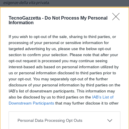
esigenze della vita privata.
TecnoGazzetta -
Do Not Process My Personal
3) La Generazione Z entra a far parte della forza lavoro
Information
Quest’anno la Generazione Z si è unita per la prima volta alla forza
If you wish to opt-out of the sale, sharing to third parties, or
lavoro attiva. È conosciuta come la prima generazione
processing of your personal or sensitive information for
targeted advertising by us, please use the below opt-out
completamente digitale. Alcuni studi sostengono che il 60% della
section to confirm your selection. Please note that after your
Generazione Z preferisce imparare attraverso tutorial e video di
opt-out request is processed you may continue seeing
YouTube. Questo rappresenta una nuova sfida per le Risorse Umane,
interest-based ads based on personal information utilized by
che dovranno adattare gli attuali metodi di formazione includendone
us or personal information disclosed to third parties prior to
altri più visivi che coinvolgano al meglio i nativi digitali.
your opt-out. You may separately opt-out of the further
disclosure of your personal information by third parties on the
IAB’s list of downstream participants. This information may
4) Il 5G accelera il luogo di lavoro
also be disclosed by us to third parties on the
IAB’s List of
Downstream Participants
that may further disclose it to other
third parties.
Nel 2019 è stata introdotta la rete 5G
, che offre alle aziende velocità
di connessione significativamente più elevate, tempi di risposta più
Personal Data Processing Opt Outs
rapidi e maggiore affidabilità rispetto alle reti 4G. Questa tecnologia