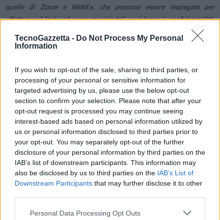
quelle di Zoom e WebEx, che possono essere impiegate per
effettuare il login ad account aziendali e violarne la confidenzialità,
oppure commercializzate sul mercato nero al fine di recuperare altre
TecnoGazzetta -
Do Not Process My Personal
informazioni sui potenziali target e lanciare nuovi attacchi.
Information
If you wish to opt-out of the sale, sharing to third parties, or
Si tratta di violazioni che però non sfruttano o attaccano
processing of your personal or sensitive information for
direttamente il software di video conferencing, ma si avvalgono della
targeted advertising by us, please use the below opt-out
notorietà di questi brand come esca per le loro attività di social
section to confirm your selection. Please note that after your
engineering.
opt-out request is processed you may continue seeing
interest-based ads based on personal information utilized by
us or personal information disclosed to third parties prior to
E data l’entità e la durata della pandemia siamo certi che questo
your opt-out. You may separately opt-out of the further
metodo di attacco ci accompagnerà ancora per diverso tempo.
disclosure of your personal information by third parties on the
IAB’s list of downstream participants. This information may
also be disclosed by us to third parties on the
IAB’s List of
Condividi questo articolo:
Downstream Participants
that may further disclose it to other
third parties.
E-mail
LinkedIn
Facebook
X
Personal Data Processing Opt Outs
Mastodon
Telegram
WhatsApp