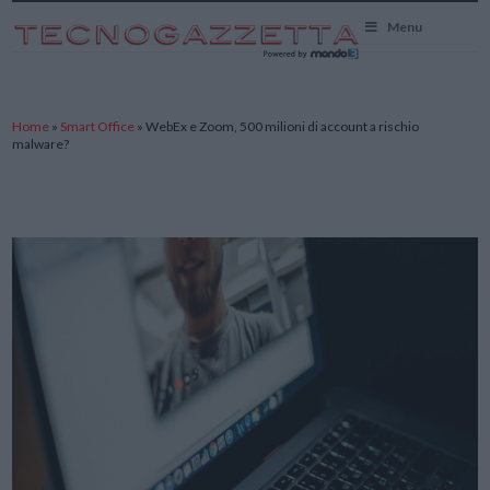
TecnoGazzetta
Menu
Home
»
Smart Office
»
WebEx e Zoom, 500 milioni di account a rischio
malware?