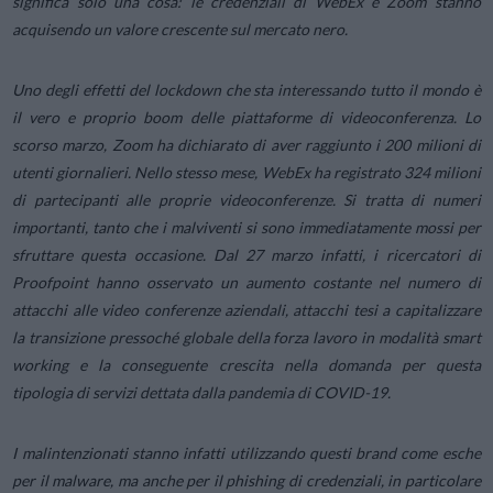
significa solo una cosa: le credenziali di WebEx e Zoom stanno
acquisendo un valore crescente sul mercato nero.
Uno degli effetti del lockdown che sta interessando tutto il mondo è
il vero e proprio boom delle piattaforme di videoconferenza. Lo
scorso marzo, Zoom ha dichiarato di aver raggiunto i 200 milioni di
utenti giornalieri. Nello stesso mese, WebEx ha registrato 324 milioni
di partecipanti alle proprie videoconferenze. Si tratta di numeri
importanti, tanto che i malviventi si sono immediatamente mossi per
sfruttare questa occasione. Dal 27 marzo infatti, i ricercatori di
Proofpoint hanno osservato un aumento costante nel numero di
attacchi alle video conferenze aziendali, attacchi tesi a capitalizzare
la transizione pressoché globale della forza lavoro in modalità smart
working e la conseguente crescita nella domanda per questa
tipologia di servizi dettata dalla pandemia di COVID-19.
I malintenzionati stanno infatti utilizzando questi brand come esche
per il malware, ma anche per il phishing di credenziali, in particolare