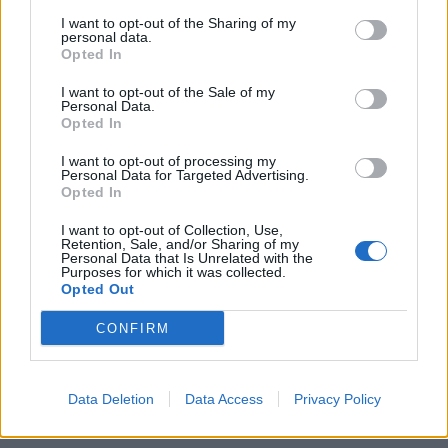
I want to opt-out of the Sharing of my
personal data.
Stampa
Altro
Opted In
I want to opt-out of the Sale of my
Vuoi ricevere gli aggiornamenti delle news di TecnoGazzetta?
Personal Data.
Inserisci nome ed indirizzo E-Mail:
Opted In
I want to opt-out of processing my
Personal Data for Targeted Advertising.
Opted In
I want to opt-out of Collection, Use,
Retention, Sale, and/or Sharing of my
Personal Data that Is Unrelated with the
Purposes for which it was collected.
Acconsento al trattamento dei dati personali (
Info Privacy
)
Opted Out
CONFIRM
Data Deletion
Data Access
Privacy Policy