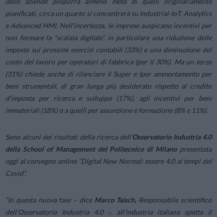
delle aziende posporrà almeno metà di quelli originariamente
pianificati, circa un quarto si concentrerà su Industrial-IoT, Analytics
e Advanced HMI. Nell’incertezza, le imprese auspicano incentivi per
non fermare la “scalata digitale”, in particolare una riduzione delle
imposte sui prossimi esercizi contabili (33%) e una diminuzione del
costo del lavoro per operatori di fabbrica (per il 30%). Ma un terzo
(31%) chiede anche di rilanciare il Super e Iper ammortamento per
beni strumentali, di gran lunga più desiderato rispetto al credito
d’imposta per ricerca e sviluppo (17%), agli incentivi per beni
immateriali (18%) o a quelli per assunzione e formazione (8% e 11%).
Sono alcuni dei risultati della ricerca dell’
Osservatorio Industria 4.0
della School of Management del Politecnico di Milano
presentata
oggi al convegno online “Digital New Normal: essere 4.0 ai tempi del
Covid”.
“
In questa nuova fase
– dice
Marco Taisch,
Responsabile scientifico
dell’Osservatorio Industria 4.0 -,
all’industria italiana spetta il