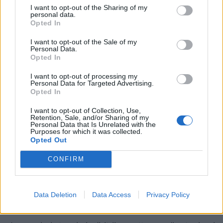
I want to opt-out of the Sharing of my
Smart Working per tutto il personale indiretto, nell’emergenza
personal data.
Opted In
sanitaria le tecnologie digitali sono diventate strumenti per reagire
alla crisi. Ma aiutano anche a comprendere le direzioni
I want to opt-out of the Sale of my
dell’Industria 4.0 nella nuova normalità. Nei prossimi mesi, infatti, le
Personal Data.
Opted In
tecnologie IoT permetteranno di migliorare il distanziamento sociale
nei luoghi di lavoro, localizzando e tracciando i percorsi, oppure
I want to opt-out of processing my
Personal Data for Targeted Advertising.
utilizzando veicoli a guida autonoma nella logistica interna. Modelli
Opted In
e simulazioni attraverso dati in real time permetteranno di realizzare
analisi per rispondere all’incertezza. Piattaforme di teleconferenza
I want to opt-out of Collection, Use,
Retention, Sale, and/or Sharing of my
consentiranno la gestione da remoto di riunioni, trattative
Personal Data that Is Unrelated with the
Purposes for which it was collected.
commerciali, revisioni e collaudi. Piattaforme di design
Opted Out
collaborativo, simulazioni di processo si diffonderanno nello
CONFIRM
sviluppo prodotto. Soluzioni di Advanced Human Machine Interface,
di virtual commissioning e di teleconferenza permetteranno
l’esecuzione da remoto di attività operative come interventi
Data Deletion
Data Access
Privacy Policy
manutentivi, installazioni e collaudi al cliente.