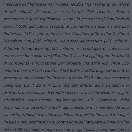
l mercato dell’Industria 4.0 in Italia nel 2019 ha raggiunto un valore
di 3,9 miliardi di euro, in crescita del 22% rispetto all’anno
precedente e quasi triplicato in 4 anni, in gran parte (2,3 miliardi di
euro, il 60%) dedicato a progetti di connettività e acquisizione dati
(Industrial IoT) e poi suddiviso tra Analytics (630 milioni), Cloud
Manufacturing (325 milioni), Advanced Automation (190 milioni),
Additive Manufacturing (85 milioni) e tecnologie di interfaccia
uomo-macchina avanzate (55 milioni). A cui si aggiungono le attività
di consulenza e formazione per progetti Industria 4.0: circa 255
milioni di euro, +17% rispetto al 2018. Per il 2020, originariamente si
prevedeva una crescita in linea con il trend 2019, con un incremento
compreso tra il 20 e il 25%, ma per effetto della pandemia si
prospetta uno scenario di grande incertezza, le cui previsioni – legate
all’effettivo superamento dell’emergenza, alla ripartenza della
domanda e ai possibili stimoli agli investimenti – variano da uno
scenario ottimistico di chiusura dell’anno quasi in linea con il budget
iniziale a uno pessimistico di contrazione del fatturato 4.0 nell’ordine
del 5-10%. Nel medio-lungo termine, in ogni caso, il sentiment verso