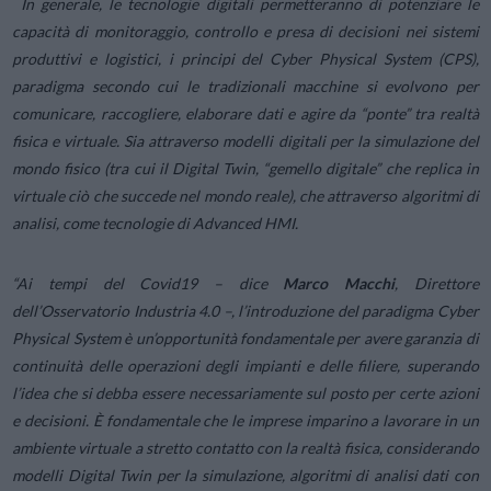
In generale, le tecnologie digitali permetteranno di potenziare le
capacità di monitoraggio, controllo e presa di decisioni nei sistemi
produttivi e logistici, i principi del
Cyber Physical System
(CPS),
paradigma secondo cui le tradizionali macchine si evolvono per
comunicare, raccogliere, elaborare dati e agire da “ponte” tra realtà
fisica e virtuale. Sia attraverso modelli digitali per la simulazione del
mondo fisico (tra cui il
Digital Twin
, “gemello digitale” che replica in
virtuale ciò che succede nel mondo reale), che attraverso algoritmi di
analisi, come tecnologie di Advanced HMI.
“Ai tempi del Covid19 –
dice
Marco Macchi
, Direttore
dell’Osservatorio Industria 4.0
–
, l’introduzione del paradigma Cyber
Physical System è un’opportunità fondamentale per avere garanzia di
continuità delle operazioni degli impianti e delle filiere, superando
l’idea che si debba essere necessariamente sul posto per certe azioni
e decisioni
. È fondamentale che le imprese imparino a lavorare in un
ambiente virtuale a stretto contatto con la realtà fisica, considerando
modelli Digital Twin per la simulazione, algoritmi di analisi dati con