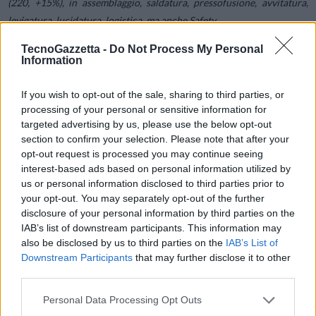
(220, +15%), in assemblaggio, saldatura, pressofusione, avvitatura,
levigatura, lucidatura, logistica, ma anche Safety.
TecnoGazzetta -
Do Not Process My Personal
Circa il 46% delle applicazioni totali (514 su circa 1100) hanno
Information
potenzialmente contribuito alla gestione dell’emergenza sanitaria,
come l’assistenza da remoto con la realtà aumentata, la sanificazione
If you wish to opt-out of the sale, sharing to third parties, or
processing of your personal or sensitive information for
intelligente degli ambienti con sensoristica IoT o piattaforme cloud
targeted advertising by us, please use the below opt-out
che permettono la collaborazione tra attori della supply chain.
section to confirm your selection. Please note that after your
opt-out request is processed you may continue seeing
“
L’emergenza sanitaria legata alla pandemia ha forzato le imprese
interest-based ads based on personal information utilized by
us or personal information disclosed to third parties prior to
industriali a trarre il meglio dai loro investimenti digitali, per dare
your opt-out. You may separately opt-out of the further
resilienza alle catene del valore a cui appartengono
–
dice
Sergio
disclosure of your personal information by third parties on the
Terzi
, Direttore dell’Osservatorio Industria 4.0 -.
Questa esperienza
IAB’s list of downstream participants. This information may
aiuta a comprendere come i benefici da considerare per le Smart
also be disclosed by us to third parties on the
IAB’s List of
Technologies siano ben più ampi di quelli solitamente utilizzati per
Downstream Participants
that may further disclose it to other
third parties.
validarne la decisione di investimento”.
Personal Data Processing Opt Outs
Il digitale ai tempi del Covid19
– Oltre all’adozione di pratiche di