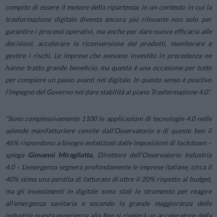
compito di essere il motore della ripartenza, in un contesto in cui la
trasformazione digitale diventa ancora più rilevante non solo per
garantire i processi operativi, ma anche per dare nuova efficacia alle
decisioni, accelerare la riconversione dei prodotti, monitorare e
gestire i rischi. Le imprese che avevano investito in precedenza ne
hanno tratto grande beneficio, ma questa è una occasione per tutte
per compiere un passo avanti nel digitale. In questo senso è positivo
l’impegno del Governo nel dare stabilità al piano Trasformazione 4.0”.
“Sono complessivamente 1100 le applicazioni di tecnologie 4.0 nelle
aziende manifatturiere censite dall’Osservatorio e di queste ben il
46% rispondono a bisogni enfatizzati dalle imposizioni di lockdown –
spiega
Giovanni Miragliotta
, Direttore dell’Osservatorio Industria
4.0 -.
L’emergenza segnerà profondamente le imprese italiane, circa il
40% stima una perdita di fatturato di oltre il 20% rispetto al budget,
ma gli investimenti in digitale sono stati lo strumento per reagire
all’emergenza sanitaria e secondo la grande maggioranza delle
industrie questa esperienza alla fine si rivelerà un acceleratore della