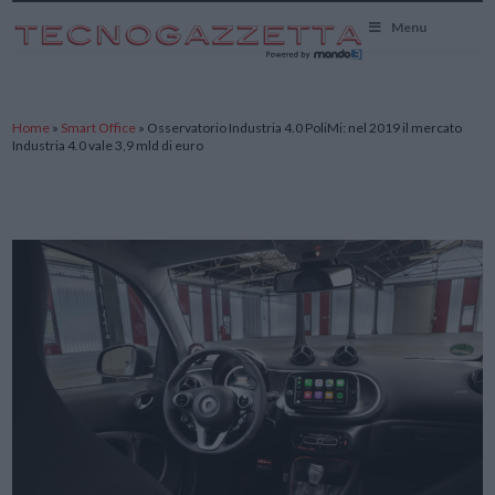
TecnoGazzetta
Menu
Home
»
Smart Office
»
Osservatorio Industria 4.0 PoliMi: nel 2019 il mercato
Industria 4.0 vale 3,9 mld di euro