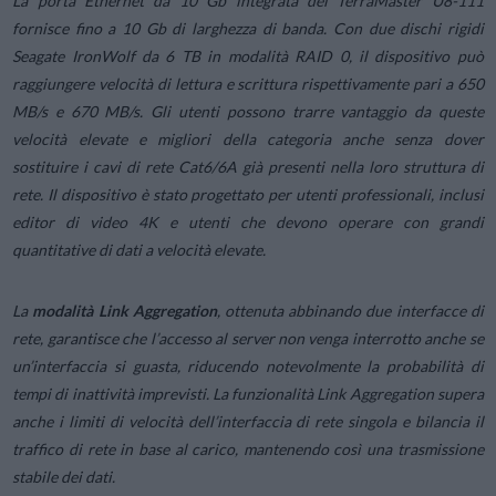
La porta Ethernet da 10 Gb integrata del TerraMaster U8-111
fornisce fino a 10 Gb di larghezza di banda. Con due dischi rigidi
Seagate IronWolf da 6 TB in modalità RAID 0, il dispositivo può
raggiungere velocità di lettura e scrittura rispettivamente pari a 650
MB/s e 670 MB/s. Gli utenti possono trarre vantaggio da queste
velocità elevate e migliori della categoria anche senza dover
sostituire i cavi di rete Cat6/6A già presenti nella loro struttura di
rete. Il dispositivo è stato progettato per utenti professionali, inclusi
editor di video 4K e utenti che devono operare con grandi
quantitative di dati a velocità elevate.
La
modalità Link Aggregation
, ottenuta abbinando due interfacce di
rete, garantisce che l’accesso al server non venga interrotto anche se
un’interfaccia si guasta, riducendo notevolmente la probabilità di
tempi di inattività imprevisti. La funzionalità Link Aggregation supera
anche i limiti di velocità dell’interfaccia di rete singola e bilancia il
traffico di rete in base al carico, mantenendo così una trasmissione
stabile dei dati.