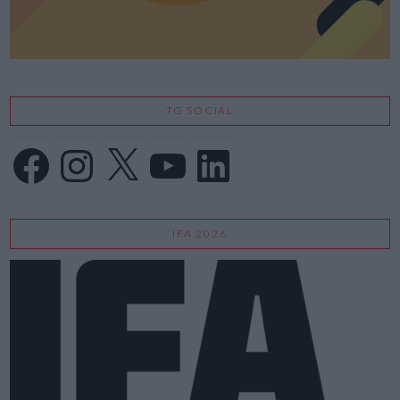
TG SOCIAL
Facebook
Instagram
X
YouTube
LinkedIn
IFA 2026