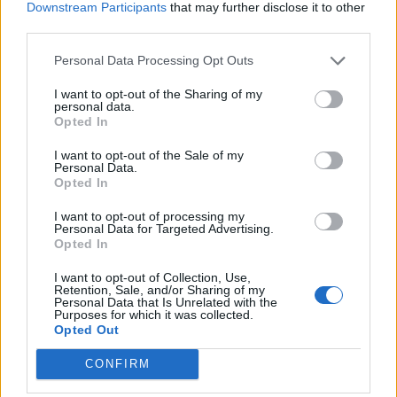
Downstream Participants
that may further disclose it to other
Supporto del disco virtuale
third parties.
Il TerraMaster U8-111 supporta dischi virtuali tramite ISCSI per
Personal Data Processing Opt Outs
espandere lo spazio di archiviazione per i server TNAS, migliorare la
I want to opt-out of the Sharing of my
gestione e l’efficienza dello spazio di archiviazione e condividere
personal data.
l’archiviazione con altri TNAS in remoto.
Opted In
I want to opt-out of the Sale of my
Una scelta ovvia tra i NAS
Personal Data.
Opted In
U8-111 è un NAS altamente competitivo e dal prezzo contenuto, che
mette a disposizione una configurazione flessibile e prestazioni
I want to opt-out of processing my
Personal Data for Targeted Advertising.
professionali. Indipendentemente dalla configurazione e dalla
Opted In
capacità degli hard disk utilizzati, U8-111 di TerraMaster è al di
I want to opt-out of Collection, Use,
sopra di tutti gli altri prodotti della sua categoria in termini di
Retention, Sale, and/or Sharing of my
Personal Data that Is Unrelated with the
prestazioni, economicità e soddisfazione degli utenti.
Purposes for which it was collected.
Opted Out
Prezzi e disponibilità
CONFIRM
TerraMaster U8-111 è disponibile in Italia per un prezzo medio retail