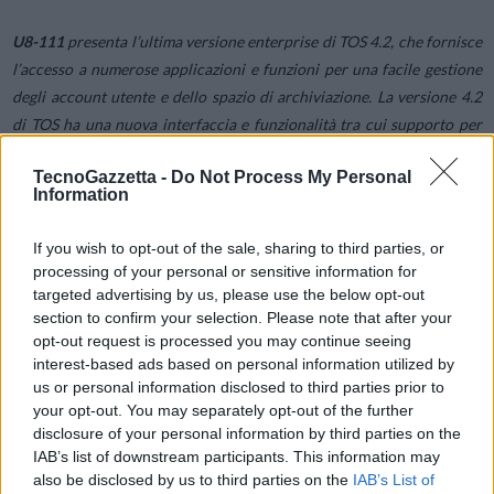
U8-111
presenta l’ultima versione enterprise di TOS 4.2, che fornisce
l’accesso a numerose applicazioni e funzioni per una facile gestione
degli account utente e dello spazio di archiviazione. La versione 4.2
di TOS ha una nuova interfaccia e funzionalità tra cui supporto per
server Web, supporto Wake-on-LAN (WOL), supporto IPv4 e IPv6,
TecnoGazzetta -
Do Not Process My Personal
sicurezza migliorata con SSL, supporto e monitoraggio migliorati e
Information
altre funzionalità.
If you wish to opt-out of the sale, sharing to third parties, or
L’interfaccia grafica TOS consente di gestire in modo flessibile gli
processing of your personal or sensitive information for
targeted advertising by us, please use the below opt-out
account utente e lo spazio di archiviazione, fornendo un elevato
section to confirm your selection. Please note that after your
livello di protezione del server oltre ad una gestione ottimizzata dello
opt-out request is processed you may continue seeing
spazio di archiviazione. Le notifiche di avviso configurabili ti tengono
interest-based ads based on personal information utilized by
informato sullo stato del server. È inoltre possibile accedere ai file in
us or personal information disclosed to third parties prior to
TNAS tramite un browser Web, trascinare i file sui computer per
your opt-out. You may separately opt-out of the further
caricare i file sul NAS e scaricare i file tutto in modo molto intuitivo e
disclosure of your personal information by third parties on the
IAB’s list of downstream participants. This information may
facile.
also be disclosed by us to third parties on the
IAB’s List of