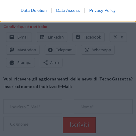
suggerito di € 1.099,99 all’indirizzo:
https://www.amazon.it/dp/B08XQ9CD48
Data Deletion
Data Access
Privacy Policy
Condividi questo articolo:
E-mail
LinkedIn
Facebook
X
Mastodon
Telegram
WhatsApp
Stampa
Altro
Vuoi ricevere gli aggiornamenti delle news di TecnoGazzetta?
Inserisci nome ed indirizzo E-Mail: