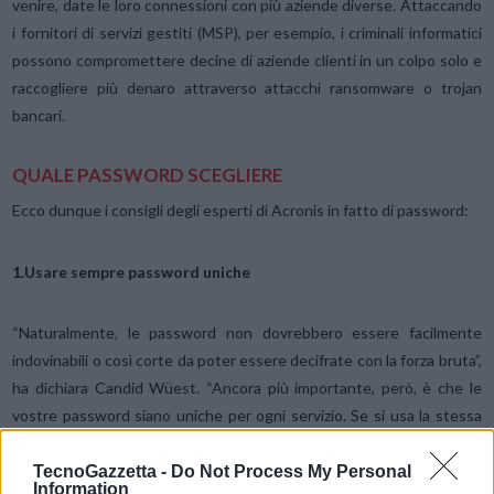
venire, date le loro connessioni con più aziende diverse. Attaccando
i fornitori di servizi gestiti (MSP), per esempio, i criminali informatici
possono compromettere decine di aziende clienti in un colpo solo e
raccogliere più denaro attraverso attacchi ransomware o trojan
bancari.
QUALE PASSWORD SCEGLIERE
Ecco dunque i consigli degli esperti di Acronis in fatto di password:
1.Usare sempre password uniche
“Naturalmente, le password non dovrebbero essere facilmente
indovinabili o così corte da poter essere decifrate con la forza bruta”,
ha dichiara Candid Wüest. “Ancora più importante, però, è che le
vostre password siano uniche per ogni servizio. Se si usa la stessa
password su più servizi, allora una fuga di notizie in uno di questi
servizi è sufficiente per bucarli tutti. Gli aggressori useranno le
TecnoGazzetta -
Do Not Process My Personal
Information