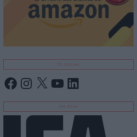
TG SOCIAL
Facebook
Instagram
X
YouTube
LinkedIn
IFA 2026