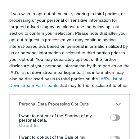
credenziali trapelate da una violazione e le proveranno con
un’enorme lista di altri servizi. Questi cosiddetti attacchi “credential
If you wish to opt-out of the sale, sharing to third parties, or
stuffing” hanno purtroppo ancora molto successo”.
processing of your personal or sensitive information for
targeted advertising by us, please use the below opt-out
section to confirm your selection. Please note that after your
Detto questo, tenere traccia di tutte le diverse password uniche
opt-out request is processed you may continue seeing
che stai usando può essere frustrante – portando a ricadute nelle
interest-based ads based on personal information utilized by
cattive abitudini. La soluzione? I gestori di password.
us or personal information disclosed to third parties prior to
your opt-out. You may separately opt-out of the further
disclosure of your personal information by third parties on the
2.Trova un gestore di password
IAB’s list of downstream participants. This information may
also be disclosed by us to third parties on the
IAB’s List of
“Personalmente ho più di 450 password diverse”
, ha ammesso
Downstream Participants
that may further disclose it to other
Tebow. “
Ma devo ricordare solo quella del mio password manager e
third parties.
quelle di ogni computer a cui accedo. Se una delle mie password
Personal Data Processing Opt Outs
viene divulgata, non aiuterà un aggressore ad entrare in nessuno dei
miei altri account”.
I want to opt-out of the Sharing of my
personal data.
Opted In
I gestori di password più popolari includono
LastPass,
1Password,
I want to opt-out of the Sale of my