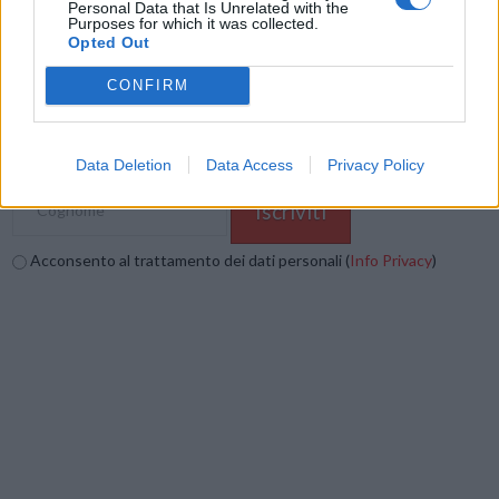
Personal Data that Is Unrelated with the
Purposes for which it was collected.
Opted Out
Vuoi ricevere gli aggiornamenti delle news di TecnoGazzetta?
Inserisci nome ed indirizzo E-Mail:
CONFIRM
Data Deletion
Data Access
Privacy Policy
Acconsento al trattamento dei dati personali (
Info Privacy
)