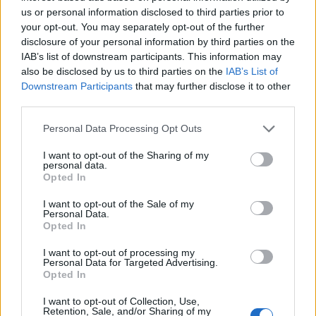
realtà leader nei pagamenti elettronici, siamo orgogliosi di poter
us or personal information disclosed to third parties prior to
contribuire a colmare il gap digitale che ancora sussiste in Italia,
your opt-out. You may separately opt-out of the further
lavorando per semplificare azioni comuni quali il pagamento di una
disclosure of your personal information by third parties on the
multa o della retta scolastica”.
IAB’s list of downstream participants. This information may
also be disclosed by us to third parties on the
IAB’s List of
Downstream Participants
that may further disclose it to other
Angelo Grampa, CEO di PayTipper
dichiara: “Grazie all’accordo con
third parties.
PayPal ampliamo le modalità di pagamento disponibili attraverso
Personal Data Processing Opt Outs
pagoPA: accedendo direttamente al portale dell’ente creditore,
selezionando il pagamento online (modello 1), l’utente viene
I want to opt-out of the Sharing of my
personal data.
reindirizzato sul WISP, Wizard Interattivo di Scelta PSP, dove potrà
Opted In
decidere di pagare con PayPal e PayTipper”.
I want to opt-out of the Sale of my
Personal Data.
Condividi questo articolo:
Opted In
E-mail
LinkedIn
Facebook
X
I want to opt-out of processing my
Personal Data for Targeted Advertising.
Opted In
Mastodon
Telegram
WhatsApp
I want to opt-out of Collection, Use,
Stampa
Altro
Retention, Sale, and/or Sharing of my