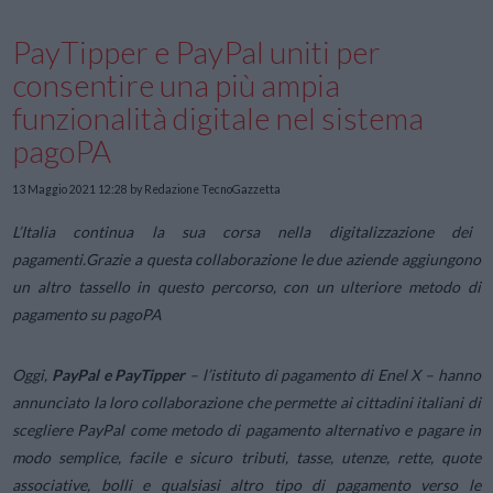
PayTipper e PayPal uniti per
consentire una più ampia
funzionalità digitale nel sistema
pagoPA
13 Maggio 2021 12:28
by Redazione TecnoGazzetta
L’Italia continua la sua corsa nella digitalizzazione dei
pagamenti.
Grazie a questa collaborazione le due aziende aggiungono
un altro tassello in questo percorso, con un ulteriore metodo di
pagamento su pagoPA
Oggi,
PayPal e PayTipper
– l’istituto di pagamento di Enel X – hanno
annunciato la loro collaborazione che permette ai cittadini italiani di
scegliere PayPal come metodo di pagamento alternativo e pagare in
modo semplice, facile e sicuro tributi, tasse, utenze, rette, quote
associative, bolli e qualsiasi altro tipo di pagamento verso le