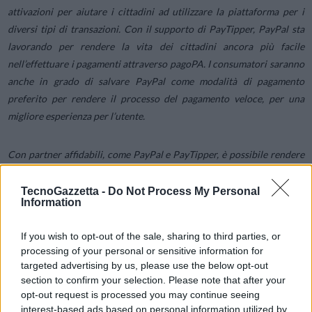
attivazioni per aiutare i cittadini ad utilizzare la piattaforma per i
diversi tipi di transazioni. Con il supporto di PayTipper, PayPal sta
lavorando per rendere la vita dei cittadini ancora più facile
nell’effettuare i pagamenti attraverso pagoPA. I consumatori saranno
anche in grado di salvare PayPal come modalità di pagamento
preferito per rendere il processo del pagamento veloce, per una
migliore esperienza per l’utente.
Con partner affidabili, come PayPal e PayTipper, è possibile rendere
semplici le operazioni di pagamento, attraverso un processo intuitivo
e sicuro, tenendone traccia.
TecnoGazzetta -
Do Not Process My Personal
Information
“
Nel quadro del passaggio verso le transazioni cashless indotto dalla
If you wish to opt-out of the sale, sharing to third parties, or
pandemia, pagoPA permette di eliminare le code agli sportelli e i
processing of your personal or sensitive information for
tempi di attesa, contribuendo allo stesso tempo al miglioramento
targeted advertising by us, please use the below opt-out
della relazione fra il cittadino e la Pubblica Amministrazione”, ha
section to confirm your selection. Please note that after your
opt-out request is processed you may continue seeing
commentato
Maria Teresa Minotti, Director di PayPal Italia
. “Come
interest-based ads based on personal information utilized by