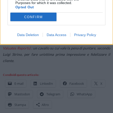
commerce se è in grado di garantire consegne in due ore o meno, ma
Purposes for which it was collected.
Opted Out
solo il 19% delle aziende è in grado di offrire questa possibilità
“.
CONFIRM
La logistica dell’ultimo miglio
, per la sua importanza e la sua
delicatezza, rappresenta il costo maggiore nella catena distributiva di
Data Deletion
Data Access
Privacy Policy
un’azienda (41%). Il mercato di settore nel 2020
valeva 39,6 miliardi
di dollari a livello globale e nel
2026 arriverà a 66 miliardi
(dati
Valuates Reports)
: un cavallo su cui vale la pena di puntare, secondo
Luigi Strino, per fare un’ottima prima impressione e fidelizzare il
cliente.
Condividi questo articolo:
E-mail
LinkedIn
Facebook
X
Mastodon
Telegram
WhatsApp
Stampa
Altro