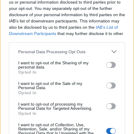
online c’è proprio come viene gestito il processo logistico da parte
us or personal information disclosed to third parties prior to
del venditore: il
72% delle persone
desidera avere
informazioni
your opt-out. You may separately opt-out of the further
disclosure of your personal information by third parties on the
chiare sui metodi di consegna
, l
‘80% valuta positivamente il tracking
IAB’s list of downstream participants. This information may
online
e il
75% che gradisce ricevere un sms
quando il pacco è in
also be disclosed by us to third parties on the
IAB’s List of
dirittura di arrivo. Un grande plus è dato dalla
possibilità di
Downstream Participants
that may further disclose it to other
personalizzare la consegna
, opzione per la quale si è disposti anche a
third parties.
pagare di più: il 62% delle persone vorrebbe scegliere il giorno e il
Personal Data Processing Opt Outs
68% addirittura l’orario.
(dati imrg)
I want to opt-out of the Sharing of my
personal data.
“
Un sentimento del genere da parte dei consumatori è comprensibile
Opted In
– afferma
Luigi Strino
, co-founder e CEO di PonyU –
Noi cerchiamo
I want to opt-out of the Sale of my
di offrire la più alta capacità di personalizzazione con consegne in
Personal Data.
cui data e orario possono essere programmati per fascia oraria
Opted In
(anche a tarda sera fino a mezzanotte), in giornata e, se possibile,
I want to opt-out of processing my
anche entro un’ora dall’acquisto. Il cliente ha anche a disposizione il
Personal Data for Targeted Advertising.
Opted In
tracking in tempo reale, restando in contatto con il pony a cui viene
affidata la spedizione, grazie anche alle notifiche di prossimità:
I want to opt-out of Collection, Use,
Retention, Sale, and/or Sharing of my
secondo Capgemnini il 55% delle persone si fidelizza a un e-
Personal Data that Is Unrelated with the