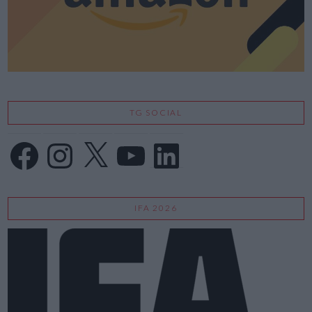
TG SOCIAL
Facebook
Instagram
X
YouTube
LinkedIn
IFA 2026