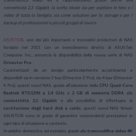
connettività 2,5 Gigabit, la scelta ideale sia per ospitare le foto e i
video di tutta la famiglia, sia come soluzioni per lo storage e per i
backup di professionisti e piccoli gruppi di lavoro.
ASUSTOR
, uno dei più importanti e innovativi produttori
di NAS
fondato nel 2011 con un investimento diretto di ASUSTek
Computer Inc., annuncia la disponibilità della nuova serie di NAS
Drivestor Pro
.
Caratterizzati da un design particolarmente accattivante e
disponibili sia in versione 2 bay (Drivestor 2 Pro), sia 4 bay (Drivestor
4 Pro), questi nuovi NAS, grazie all’adozione della
CPU Quad-Core
Realtek RTD1296 a 1,4 GHz
, a
2 GB di memoria DDR4
, alla
connettività 2,5 Gigabit
e alla possibilità di effettuare la
sostituzione degli hard disk a caldo
, questi nuovi NAS firmati
ASUSTOR sono in grado di garantire sorprendenti prestazioni in
ogni tipo di situazione e contesto.
In ambito domestico, ad esempio, grazie alla
transcodifica video 4K