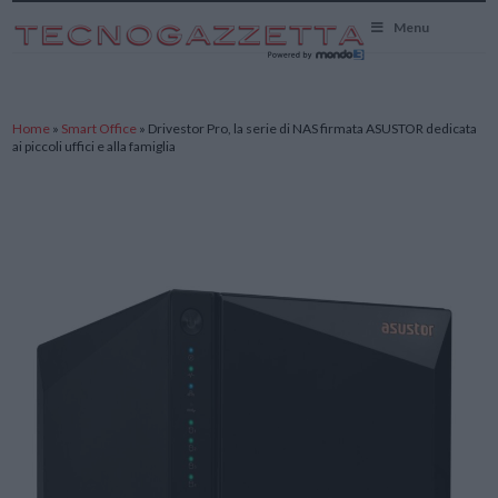
TecnoGazzetta
Menu
Home
»
Smart Office
»
Drivestor Pro, la serie di NAS firmata ASUSTOR dedicata
ai piccoli uffici e alla famiglia