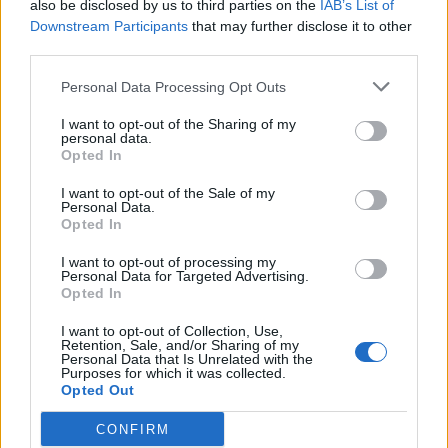
also be disclosed by us to third parties on the
IAB’s List of
NAS.
Downstream Participants
that may further disclose it to other
I nuovi Drivestor 2 Pro (AS3302T) e 4 Pro (AS3304T) saranno
third parties.
disponibili in Italia nella prima metà di luglio con prezzi al pubblico
rispettivamente di 269 Euro e 379 Euro IVA compresa.
Personal Data Processing Opt Outs
LO STORE ASUSTOR SU AMAZON.IT
I want to opt-out of the Sharing of my
personal data.
Opted In
Principali caratteristiche tecniche
I want to opt-out of the Sale of my
– CPU: Realtek RTD1296 Quad-Core 1.4 GHz CPU
Personal Data.
– RAM: 2GB DDR4
Opted In
– Storage: 2x(3.5” SATA HDD/SSD–Drivestor 2 Pro) – 4x(3.5” SATA
I want to opt-out of processing my
HDD/SSD–Drivestor 4 Pro)
Personal Data for Targeted Advertising.
Opted In
– 1 porta Ethernet 2.5 Gigabit (2.5G/1G/100M speed)
– Velocità di lettura a porta singola di 216 MB/s e velocità di
I want to opt-out of Collection, Use,
Retention, Sale, and/or Sharing of my
scrittura di 279 MB/s (RAID 5)
Personal Data that Is Unrelated with the
– 1 porta USB 3.2 Gen 1 sul lato e 2x porte USB 3.2 Gen 1 sul retro
Purposes for which it was collected.
Opted Out
– Capacità massima Drivestor 2 Pro 36TB / Drivestor 4 Pro 72TB
– Supporto hot-swap e possibilità di montaggio degli HDD senza
CONFIRM
attrezzi