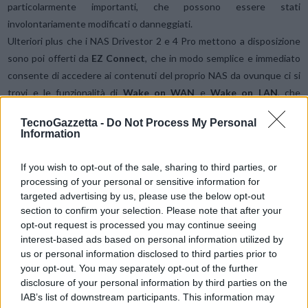
particolarmente importanti, che possono essere stati
involontariamente modificati o danneggiati.
Ulteriori plus che i NAS Drivestor 2 e 4 Pro mettono a disposizione
sono poi offerti da
EZ Connect
, che in modo semplice e immediato
consente di accedere ai contenuti del proprio NAS da ovunque ci si
trovi e le funzionalità di
Wake on WAN
e
Wake on LAN
, che
permettono di abilitare l’accensione delle unità sia dall’esterno che
TecnoGazzetta -
Do Not Process My Personal
dall’interno della propria casa o ufficio, assicurando un sicuro
Information
risparmo energetico e aumentando al contempo la longevità del
proprio hardware, che potrà essere mantenuto a riposo quando non
If you wish to opt-out of the sale, sharing to third parties, or
lo si utilizza.
processing of your personal or sensitive information for
I Drivestor 2 e 4 Pro, inoltre, sono i primi NAS ASUSTOR a nascere
targeted advertising by us, please use the below opt-out
section to confirm your selection. Please note that after your
equipaggiati con il nuovo sistema operativo
ADM 4.0
, che ha
opt-out request is processed you may continue seeing
introdotto numerosi aggiornamenti e migliorie sul fronte della
interest-based ads based on personal information utilized by
sicurezza e delle prestazioni, nonché aggiornamenti di OpenSSL e
us or personal information disclosed to third parties prior to
Samba. Altre novità hanno poi coinvolto l’interfaccia utente, il
your opt-out. You may separately opt-out of the further
monitoraggio delle attività e le funzioni di ricerca, che hanno
disclosure of your personal information by third parties on the
IAB’s list of downstream participants. This information may
ulteriormente migliorato l’esperienza d’uso complessiva di questi