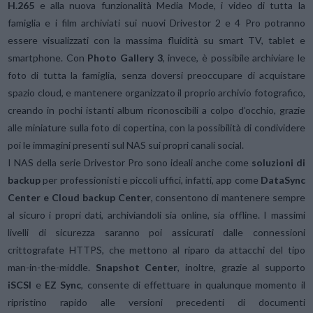
H.265
e alla nuova funzionalità Media Mode, i video di tutta la
famiglia e i film archiviati sui nuovi Drivestor 2 e 4 Pro potranno
essere visualizzati con la massima fluidità su smart TV, tablet e
smartphone. Con
Photo Gallery 3
, invece, è possibile archiviare le
foto di tutta la famiglia, senza doversi preoccupare di acquistare
spazio cloud, e mantenere organizzato il proprio archivio fotografico,
creando in pochi istanti album riconoscibili a colpo d’occhio, grazie
alle miniature sulla foto di copertina, con la possibilità di condividere
poi le immagini presenti sul NAS sui propri canali social.
I NAS della serie Drivestor Pro sono ideali anche come
soluzioni di
backup
per professionisti e piccoli uffici, infatti, app come
DataSync
Center
e Cloud backup Center
, consentono di mantenere sempre
al sicuro i propri dati, archiviandoli sia online, sia offline. I massimi
livelli di sicurezza saranno poi assicurati dalle connessioni
crittografate HTTPS, che mettono al riparo da attacchi del tipo
man-in-the-middle.
Snapshot Center
, inoltre, grazie al supporto
iSCSI
e
EZ Sync
, consente di effettuare in qualunque momento il
ripristino rapido alle versioni precedenti di documenti