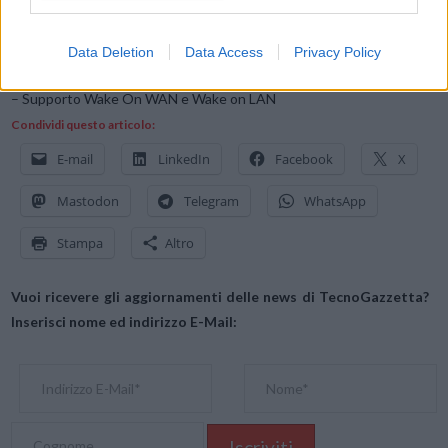
– RAID 0, 1, 5, 6, 10, unità singola e JBOD
– Supporto migrazione del sistema senza interruzioni
Data Deletion
Data Access
Privacy Policy
– Supporto MyArchive
– Supporto Wake On WAN e Wake on LAN
Condividi questo articolo:
E-mail
LinkedIn
Facebook
X
Mastodon
Telegram
WhatsApp
Stampa
Altro
Vuoi ricevere gli aggiornamenti delle news di TecnoGazzetta?
Inserisci nome ed indirizzo E-Mail: