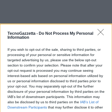
TecnoGazzetta -
Do Not Process My Personal
Information
If you wish to opt-out of the sale, sharing to third parties, or
A quel punto l’ordine ha seguito il ciclo di vita standard e lecito,
processing of your personal or sensitive information for
e il titolare della carta di credito rubata, una volta rilevata la
targeted advertising by us, please use the below opt-out
section to confirm your selection. Please note that after your
transazione, ha contestato l’addebito della spesa alla propria
opt-out request is processed you may continue seeing
banca.
interest-based ads based on personal information utilized by
us or personal information disclosed to third parties prior to
Tutto questo ha portato allo storno dell’addebito sul conto da
your opt-out. You may separately opt-out of the further
disclosure of your personal information by third parties on the
parte della banca, ovvero lo storno della transazione
IAB’s list of downstream participants. This information may
fraudolenta contestata, che sulla piattaforma dell’azienda
also be disclosed by us to third parties on the
IAB’s List of
equivale all’intero importo dell’ordine, inclusa la mancia, ma a
Downstream Participants
that may further disclose it to other
quel punto l’importo della mancia era ormai stato pagato per il