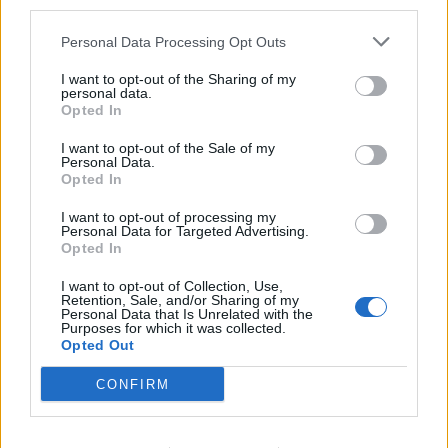
third parties.
servizio di consegna, senza possibilità di restituzione.
Personal Data Processing Opt Outs
I
dati sulla sicurezza raccolti da Shape
hanno mostrato che
I want to opt-out of the Sharing of my
personal data.
questo semplice “gioco” sulla piattaforma online dell’azienda di
Opted In
F&B ha fatto registrare quasi 3.000 ordini con collusione in
I want to opt-out of the Sale of my
frode in un periodo di tre mesi, per un valore complessivo di 1,5
Personal Data.
milioni di dollari e mance erogate per un importo di circa
Opted In
350.000 dollari.
I want to opt-out of processing my
Personal Data for Targeted Advertising.
Opted In
Cashback e punti fedeltà: frode ai danni del principale
digital wallet
I want to opt-out of Collection, Use,
Retention, Sale, and/or Sharing of my
Il secondo caso ha coinvolto un portafoglio per i pagamenti
Personal Data that Is Unrelated with the
Purposes for which it was collected.
online leader del settore, che con la collusione è stato
Opted Out
defraudato dei premi di rimborso: il
cosiddetto “Cashback”.
CONFIRM
Gli attori coinvolti, in questo caso, sono stati un finto
consumatore e un commerciante, che hanno cospirato per