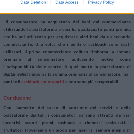
Data Deletion
Data Access
Privacy Policy
frodare la piattaforma a partire dai punti fedeltà.
Il consumatore ha acquistato dei beni dal commerciante
utilizzando la piattaforma e così ha guadagnato punti premio,
che ha poi utilizzato per acquistare altri beni da un secondo
commerciante. Una volta che i punti o cashback sono stati
utilizzati, il primo commerciante colluso rimborsa la somma
originale al consumatore, adducendo motivi come
l’indisponibilità delle scorte. A quel punto la piattaforma di
digital wallet
rimborsa la somma originaria al consumatore, ma i
punti e il
cashback sono spariti
e non sono più recuperabili!
Conclusione
Con l’aumento del tasso di adozione dei servizi e delle
piattaforme digitali, i consumatori saranno attratti da vari
incentivi, sconti, premi, cashback e rimborsi assicurati. I
truffatori troveranno un modo per inserirsi sempre meglio in