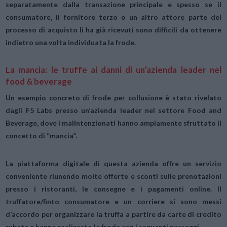
separatamente dalla transazione principale e spesso se il
consumatore, il fornitore terzo o un altro attore parte del
processo di acquisto li ha già ricevuti sono difficili da ottenere
indietro una volta individuata la frode.
La mancia: le truffe ai danni di un’azienda leader nel
food & beverage
Un esempio concreto di frode per collusione è stato rivelato
dagli
F5 Labs
presso un’azienda leader nel settore Food and
Beverage, dove i malintenzionati hanno ampiamente sfruttato il
concetto di “mancia”.
La piattaforma digitale di questa azienda offre un servizio
conveniente riunendo molte offerte e sconti sulle prenotazioni
presso i ristoranti, le consegne e i pagamenti online. Il
truffatore/finto consumatore e un corriere si sono messi
d’accordo per organizzare la truffa a partire da carte di credito
rubate e hanno realizzato la frode con i seguenti passaggi.