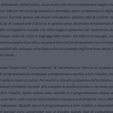
settimanali, anche online, aiuta anche i più nerd a relazionarsi meglio co
ettori. Ma perché un programmatore dovrebbe avere competenze in digita
erce? Succede spesso che alcuni sviluppatori abbiano idee grandiose, m
cità di comunicarle li blocca. In questo senso diventano fondamentali l
allo sviluppatore è quello che nella maggior parte dei casi viene fruito da
viluppo, fatto di codici e linguaggi informatici. Introdurre al manager un
nziona meglio di un’altra, acquisire tecniche di persuasione con il cliente
ralleli allo sviluppo informatico che sicuramente miglioreranno anche l
el cliente.
nda “Si può fare?” è sicuramente “Sì”, ma diventa un “Non lo so” quando s
 di programmazione insegnano a programmare ma non a fare l’analisi, un
mettere mano al codice. Per analisi si intende la disamina del problema, i
entuali problemi correlati allo sviluppo di quella procedura. Se esiste un
 fare l’analisi, molto spesso nelle aziende è il programmatore stesso a
a scrivere codice senza fare l’analisi è uno spreco di tempo di circa l’80
talentuosi. Quando non è il programmatore a fare l’analisi, è important
ei normali corsi universitari non si trovano questo tipo di competenze