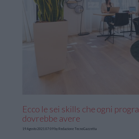
Ecco le sei skills che ogni pro
dovrebbe avere
19 Agosto 2021 07:09
by Redazione TecnoGazzetta