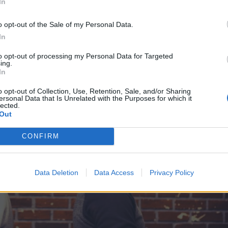
In
nnessi con il proprio team, grazie a delle chat intuitive che permettono 
eghi. Ricevere feedback e condividere il proprio lavoro aiuterà sicurament
o opt-out of the Sale of my Personal Data.
In
to opt-out of processing my Personal Data for Targeted
ing.
In
o opt-out of Collection, Use, Retention, Sale, and/or Sharing
ersonal Data that Is Unrelated with the Purposes for which it
lected.
Out
CONFIRM
Data Deletion
Data Access
Privacy Policy