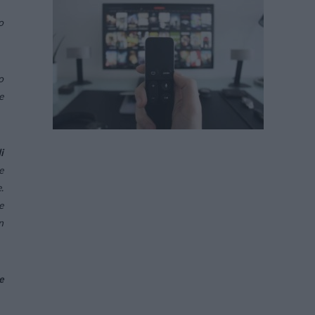
o
o
e
i
e
.
e
n
e