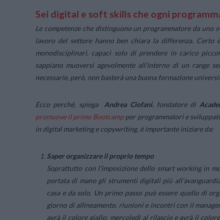
Sei digital e soft skills che ogni progra
Le competenze che distinguono un programmatore da uno svil
lavoro del settore hanno ben chiara la differenza. Certo è
monodisciplinari, capaci solo di prendere in carico piccol
sappiano muoversi agevolmente all’interno di un range s
necessarie, però, non basterà una buona formazione universit
Ecco perché, spiega
Andrea Ciofani
, fondatore di
Acade
promuove il primo Bootcamp
per programmatori e sviluppator
in digital marketing e copywriting, è importante iniziare da:
Saper organizzare il proprio tempo
Soprattutto con l’imposizione dello smart working in mo
portata di mano gli strumenti digitali più all’avanguardi
casa e da solo. Un primo passo può essere quello di orga
giorno di allineamento, riunioni e incontri con il manage
avrà il colore giallo; mercoledì al rilascio e avrà il colo