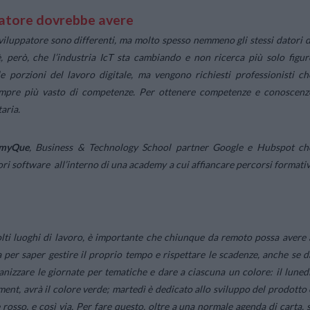
mmatore dovrebbe avere
uppatore sono differenti, ma molto spesso nemmeno gli stessi datori d
, però, che l’industria IcT sta cambiando e non ricerca più solo figur
e porzioni del lavoro digitale, ma vengono richiesti professionisti ch
empre più vasto di competenze. Per ottenere competenze e conoscenz
aria.
myQue
, Business & Technology School partner Google e Hubspot ch
i software all’interno di una academy a cui affiancare percorsi formativ
lti luoghi di lavoro, è importante che chiunque da remoto possa avere 
a per saper gestire il proprio tempo e rispettare le scadenze, anche se d
nizzare le giornate per tematiche e dare a ciascuna un colore: il lunedì
ment, avrà il colore verde; martedì è dedicato allo sviluppo del prodotto 
re rosso, e così via. Per fare questo, oltre a una normale agenda di carta, s