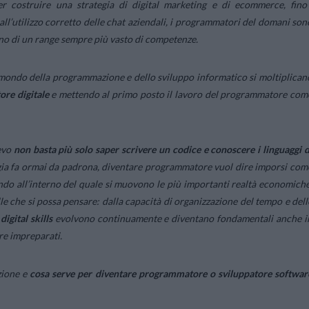
per costruire una strategia di digital marketing e di ecommerce, fino
ll’utilizzo corretto delle chat aziendali, i programmatori del domani son
erno di un range sempre più vasto di competenze.
l mondo della programmazione e dello sviluppo informatico si moltiplican
tore digitale
e mettendo al primo posto il lavoro del programmatore com
ievo
non basta più solo saper scrivere un codice e conoscere i linguaggi d
ogia fa ormai da padrona, diventare programmatore vuol dire imporsi com
ondo all’interno del quale si muovono le più importanti realtà economiche
e che si possa pensare: dalla capacità di organizzazione del tempo e dell
 digital skills
evolvono continuamente e diventano fondamentali anche i
are impreparati.
zione e
cosa serve per diventare programmatore o sviluppatore softwar