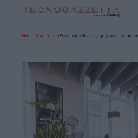
TecnoGazzetta
Home
»
Smart Office
»
Ecco le sei skills che ogni programmatore info