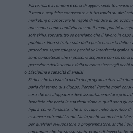
Partecipare a riunioni e corsi di aggiornamento mensili o 
il team e acquisire conoscenze a tutto tondo su altri s
marketing o conoscere le regole di vendita di un ecomm
non sanno come condividerle con il team, poiché la capa
soft skills, soprattutto se pensiamo che il lavoro in capo 
pubblico. Non si tratta solo della parte nascosta dello s
procedura, saper spiegare perché un’interfaccia grafica fu
sono competenze che si possono acquisire con percorsi pa
percezione dell’azienda e della persona stessa agli occhi d
Disciplina e capacità di analisi
Si dice che la risposta media del programmatore alla doma
parla del tempo di sviluppo. Perché? Perché molti corsi
cosa che lo sviluppatore deve assolutamente fare prima di 
beneficio che porta la sua risoluzione e quali sono gli ev
figura come l’analista, che si occupa nello specifico di
assumere entrambi i ruoli. Ma in pochi sanno che iniziare 
per qualsiasi sviluppatore o programmatore, anche i più 
comunque che lui stesso sia in grado di leggerla. Se n