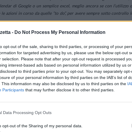
calendar di Google o un semplice excel, meglio ancora se con l’utilizzo d
 azioni in corso da quelle “to do”, per avere sempre sotto controllo l
etta -
Do Not Process My Personal Information
 proprie attività necessita della collaborazione degli altri o di un support
tori sono per antonomasia i nerd che lavorano a tu per tu con il propri
to opt-out of the sale, sharing to third parties, or processing of your per
razioni con gli stessi colleghi. Purtroppo, però, in molti casi è proprio i
formation for targeted advertising by us, please use the below opt-out s
rmazioni necessarie alle altre aree, prima del rilascio del prodotto o de
r selection. Please note that after your opt-out request is processed y
capacità di comunicare anche con i colleghi del marketing, per esempio
eing interest-based ads based on personal information utilized by us or
disclosed to third parties prior to your opt-out. You may separately opt-
bi. Come? Partecipando a corsi di formazione, per esempio, partendo dall
losure of your personal information by third parties on the IAB’s list of
re la capacità di interazione con il cliente stesso. E poi utilizzare le cha
. This information may also be disclosed by us to third parties on the
IA
oni o seguire le pagine social e digital dell’azienda, per rimanere sempr
Participants
that may further disclose it to other third parties.
ng.
tri
ndivide successi e insuccessi solo con se stesso. Questo può provocare un
l Data Processing Opt Outs
ersonale, soprattutto con il lavoro da remoto che limita ancora di più 
rsi, anche quando non c’è nessuno accanto che incoraggi lo sviluppo, s
o opt-out of the Sharing of my personal data.
ok o Slack. Questi programmi aziendali vengono utilizzati proprio pe