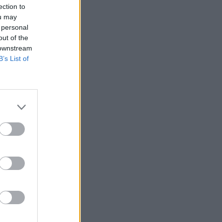
ection to
n
ou may
o
 personal
out of the
 downstream
B’s List of
e
o
e
a
a
e
i
,
i
e