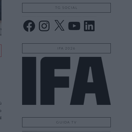
TG SOCIAL
Facebook
Instagram
X
YouTube
LinkedIn
IFA 2026
ù
o
i
GUIDA TV