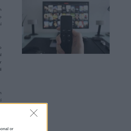
n
o
i
o
l
r
i
n
i
e
i
i
sonal or
i