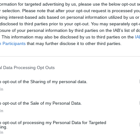
formation for targeted advertising by us, please use the below opt-out s
 diagonale di 90° (ideale per includere più partecipanti se disposti i
r selection. Please note that after your opt-out request is processed y
isoluzione HD, messa a fuoco automatica, panoramica, inclinazione e un
eing interest-based ads based on personal information utilized by us or
 lavagne bianche.
disclosed to third parties prior to your opt-out. You may separately opt-
losure of your personal information by third parties on the IAB’s list of
. This information may also be disclosed by us to third parties on the
IA
n bundle di Samsung e Logitech, dotate di compatibilità plug and play 
Participants
that may further disclose it to other third parties.
ware leader del settore Microsoft Teams, Zoom e Google Meet. In quest
gurazione ottimale per qualsiasi sala riunioni indipendentemente dall
sung Smart Signage
offre una varietà di modelli che garantiscono un
l Data Processing Opt Outs
ici ed efficaci, come il
Display Professionale serie QET
, che sfrutta un
zione con formidabili contenuti in UHD, facilissimi da gestire grazie all
o opt-out of the Sharing of my personal data.
BR
, che grazie alla sua risoluzione 4K ad altissima definizione crea immagin
In
ste prima. La
serie Rally di Logitech
, nelle versioni Mini Bar, Bar o Plus
za nelle sale riunioni grazie a video di qualità cinematografica, color
o opt-out of the Sale of my Personal Data.
izzo dell’intelligenza artificiale per il rilevamento delle figure umane 
In
nione e mantenendo sempre a fuoco i partecipanti.
to opt-out of processing my Personal Data for Targeted
ing.
In