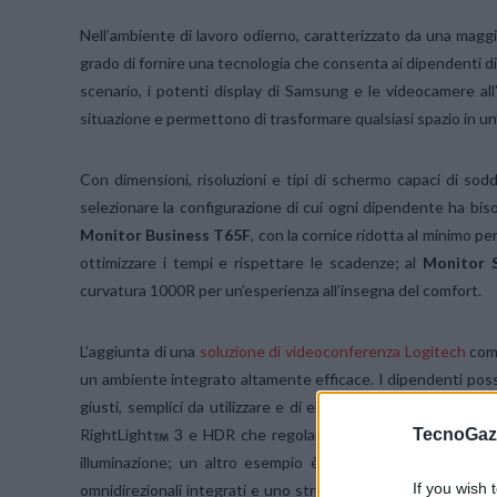
Nell’ambiente di lavoro odierno, caratterizzato da una maggio
grado di fornire una tecnologia che consenta ai dipendenti di
scenario, i potenti display di Samsung e le videocamere all
situazione e permettono di trasformare qualsiasi spazio in un’
Con dimensioni, risoluzioni e tipi di schermo capaci di sod
selezionare la configurazione di cui ogni dipendente ha biso
Monitor Business T65F
, con la cornice ridotta al minimo p
ottimizzare i tempi e rispettare le scadenze; al
Monitor 
curvatura 1000R per un’esperienza all’insegna del comfort.
L’aggiunta di una
soluzione di videoconferenza Logitech
comp
un ambiente integrato altamente efficace. I dipendenti poss
giusti, semplici da utilizzare e di elevata qualità, come l’av
TecnoGazz
RightLight
3 e HDR che regolano automaticamente le impo
illuminazione; un altro esempio è il modello
C925e
che of
If you wish 
omnidirezionali integrati e uno streaming senza interruzioni