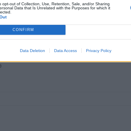
o opt-out of Collection, Use, Retention, Sale, and/or Sharing
Mastodon
Telegram
WhatsApp
Stampa
ersonal Data that Is Unrelated with the Purposes for which it
lected.
Out
CONFIRM
tta? Inserisci nome ed indirizzo E-Mail:
Data Deletion
Data Access
Privacy Policy
y
)