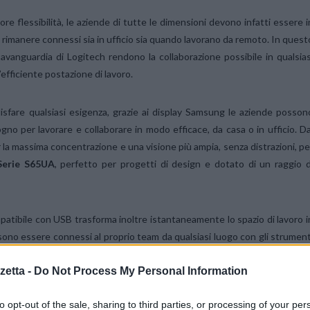
re flessibilità, le aziende di tutte le dimensioni devono infatti essere i
 rimanere connessi sia in ufficio sia quando lavorano da remoto. In quest
’avanguardia di Logitech rendono la collaborazione possibile in qualsias
efficiente postazione di lavoro.
disfare qualsiasi esigenza, grazie ai display Samsung le aziende posson
gno per lavorare e collaborare in modo efficace, da casa o in ufficio. Da
er la massima concentrazione e una visione più ampia, senza distrazioni, pe
Serie S65UA
, perfetto per progetti di design e dotato di un raggio d
atibile con USB trasforma inoltre istantaneamente lo spazio di lavoro i
ono essere connessi al proprio team da qualsiasi luogo con gli strument
anzata
webcam
Brio
dotata di risoluzione Ultra 4K HD e delle tecnologi
etta -
Do Not Process My Personal Information
stazioni per conferire un aspetto professionale con qualsiasi tipo d
fre elevati standard di qualità video e audio grazie a due microfon
to opt-out of the sale, sharing to third parties, or processing of your per
 anche con una larghezza di banda ridotta; infine, la
C930e
per riunioni d