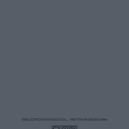
REALIZZATO DA MONDO3 S.R.L. - PARTITA IVA 06039210486