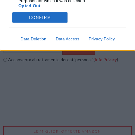
Vuoi ricevere gli aggiornamenti delle news di TecnoGazzetta?
Purposes for which it was collected.
Opted Out
Inserisci nome ed indirizzo E-Mail:
CONFIRM
Data Deletion
Data Access
Privacy Policy
Acconsento al trattamento dei dati personali (
Info Privacy
)
LE MIGLIORI OFFERTE AMAZON