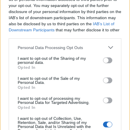
veramente l’accesso a dati sensibili o hanno diffuso un ransomware,
your opt-out. You may separately opt-out of the further
disclosure of your personal information by third parties on the
perché insistono tanto nel dare visibilità all’azione di defacement a
IAB’s list of downstream participants. This information may
danno di questi siti?
also be disclosed by us to third parties on the
IAB’s List of
Downstream Participants
that may further disclose it to other
Proteggendo i nostri clienti abbiamo visto i cybercriminali
third parties.
utilizzare spesso tecniche di attacco vistose e d’effetto con il vero
Personal Data Processing Opt Outs
obiettivo di distrarre l’attenzione di chi si occupa della sicurezza da
attacchi più furtivi: resta da scoprire se anche nel caso dei siti
I want to opt-out of the Sharing of my
personal data.
ucraini questa sia la vera risposta”
.
Opted In
I want to opt-out of the Sale of my
Condividi questo articolo:
Personal Data.
Opted In
E-mail
LinkedIn
Facebook
X
I want to opt-out of processing my
Personal Data for Targeted Advertising.
Mastodon
Telegram
WhatsApp
Opted In
Stampa
Altro
I want to opt-out of Collection, Use,
Retention, Sale, and/or Sharing of my
Personal Data that Is Unrelated with the