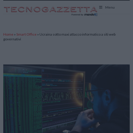
TecnoGazzetta
Menu
Home
»
Smart Office
»
Ucraina sotto maxi attacco informatico a siti web
governativi