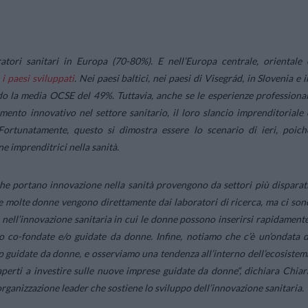
tori sanitari in Europa (70-80%). E nell’Europa centrale, orientale 
a i paesi sviluppati
. Nei paesi baltici, nei paesi di Visegrád, in Slovenia e i
o la media OCSE del 49%. Tuttavia, anche se le esperienze professional
to innovativo nel settore sanitario, il loro slancio imprenditoriale 
Fortunatamente, questo si dimostra essere lo scenario di ieri, poich
e imprenditrici nella sanità.
che portano innovazione nella sanità provengono da settori più disparati
e molte donne vengono direttamente dai laboratori di ricerca, ma ci son
i nell’innovazione sanitaria in cui le donne possono inserirsi rapidamente
 co-fondate e/o guidate da donne. Infine, notiamo che c’è un’ondata d
up guidate da donne, e osserviamo una tendenza all’interno dell’ecosistem
 aperti a investire sulle nuove imprese guidate da donne
“, dichiara Chiar
organizzazione leader che sostiene lo sviluppo dell’innovazione sanitaria.