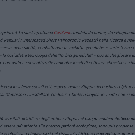
 priorità. La start-up lituana
CasZyme
, fondata da donne, sta sviluppand
d Regularly Interspaced Short Palindromic Repeats) nella ricerca e nell
ccesso nella sanità, combattendo le malattie genetiche e varie forme d
– la cosiddetta tecnologia delle “forbici genetiche” – può anche giocare u
, puntando a consentire alle comunità locali di coltivare abbastanza cib
.
cerca in scienze sociali ed è esperta nello sviluppo del business high-tec
a, “
dobbiamo rimodellare l’industria biotecnologica in modo che sian
ù sensibili all’utilizzo degli ultimi sviluppi nel campo ambientale. Second
d essere più attente alle preoccupazioni ecologiche, sono più propense 
io ecologico, ad impegnarsi nel risparmio idrico ed energetico e ad usar