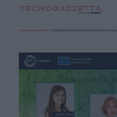
TecnoGazzetta
Home
»
Smart Office
»
11 febbraio, International Day of Women in Sci