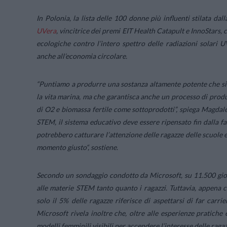
In Polonia, la lista delle 100 donne più influenti stilata d
UVera
, vincitrice dei premi EIT Health Catapult e InnoStars,
ecologiche contro l’intero spettro delle radiazioni solari
anche all’economia circolare.
“
Puntiamo a produrre una sostanza altamente potente che sia
la vita marina, ma che garantisca anche un processo di produ
di O2 e biomassa fertile come sottoprodotti”,
spiega Magdal
STEM, il sistema educativo deve essere ripensato fin dalla fa
potrebbero catturare l’attenzione delle ragazze delle scuole el
momento giusto
“, sostiene.
Secondo un sondaggio condotto da Microsoft, su 11.500 giov
alle materie STEM tanto quanto i ragazzi. Tuttavia, appena c
solo il 5% delle ragazze riferisce di aspettarsi di far carri
Microsoft rivela inoltre che, oltre alle esperienze pratiche e
modelli femminili visibili per accendere l’interesse delle raga