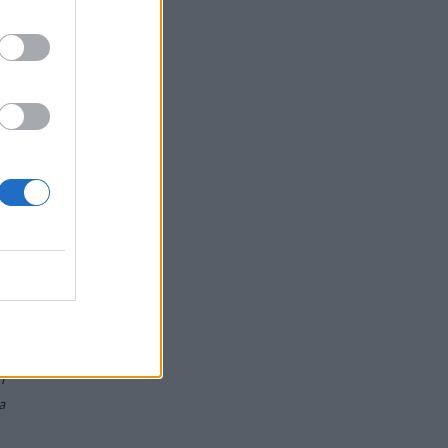
-
a
à
a
i
o
e
a
i
e
i
a