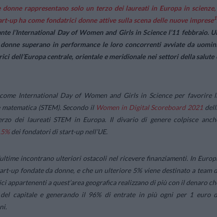
e donne rappresentano solo un terzo dei laureati in Europa in scienze,
1
tart-up ha come fondatrici donne attive sulla scena delle nuove imprese
nte l’
International Day of Women and Girls in Science
l’11 febbraio. U
a donne superano in performance le loro concorrenti avviate da uomini
ci dell’Europa centrale, orientale e meridionale nei settori della salute 
 come International Day of Women and Girls in Science per favorire l
 e matematica (STEM). Secondo il
Women in Digital Scoreboard 2021
dell
zo dei laureati STEM in Europa. Il divario di genere colpisce anch
,5%
dei fondatori di start-up nell’UE.
time incontrano ulteriori ostacoli nel ricevere finanziamenti. In Europ
start-up fondate da donne, e che un ulteriore 5% viene destinato a team d
ici appartenenti a quest’area geografica realizzano di più con il denaro ch
 del capitale e generando il 96% di entrate in più ogni per 1 euro d
ni.