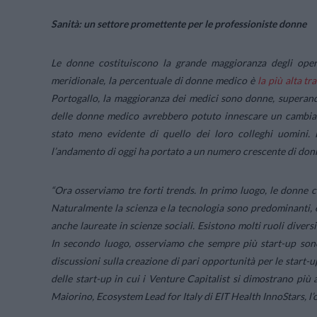
Sanità: un settore promettente per le professioniste donne
Le donne costituiscono la grande maggioranza degli opera
meridionale, la percentuale di donne medico è
la più alta tr
Portogallo, la maggioranza dei medici sono donne, superand
delle donne medico avrebbero potuto innescare un cambiamen
stato meno evidente di quello dei loro colleghi uomini. 
l’andamento di oggi ha portato a un numero crescente di donn
“
Ora osserviamo tre forti trends. In primo luogo, le donne 
Naturalmente la scienza e la tecnologia sono predominanti, 
anche laureate in scienze sociali. Esistono molti ruoli divers
In secondo luogo, osserviamo che sempre più start-up sono
discussioni sulla creazione di pari opportunità per le start-
delle start-up in cui i Venture Capitalist si dimostrano più
Maiorino, Ecosystem Lead for Italy di EIT Health InnoStars, l’