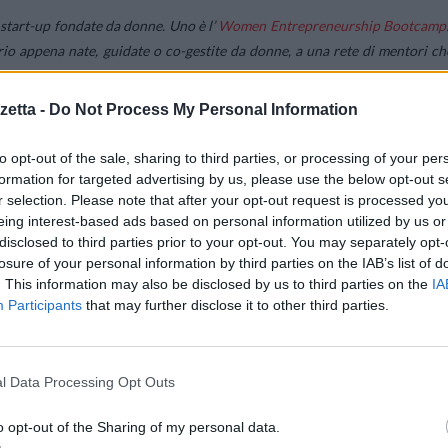
 start-up fondate da donne. Uno è l’
Women Entrepreneurship Bootcamp
io appena nate, guidate o co-gestite da donne, a una rete di mentori ch
iniziativa, sostenuta da IESE Business School, Istituto Pedro Nunes e NU
 e mentoring. EIT Health accoglierà le domande di iscrizione al programm
etta -
Do Not Process My Personal Information
to opt-out of the sale, sharing to third parties, or processing of your per
formation for targeted advertising by us, please use the below opt-out s
r selection. Please note that after your opt-out request is processed y
eing interest-based ads based on personal information utilized by us or
 per le loro stesse start-up, ma aiuta anche a generare un impatto social
disclosed to third parties prior to your opt-out. You may separately opt-
ione
“, sottolinea Chiara Maiorino. Il portafoglio dell’EIT Health contien
losure of your personal information by third parties on the IAB’s list of
. This information may also be disclosed by us to third parties on the
IA
nnovazione sanitaria.
Participants
that may further disclose it to other third parties.
rmo, insieme ad altri scienziati italiani supportati dal Consorzio Arca 
alth, una piattaforma digitale che elabora miliardi di dati provenienti d
l Data Processing Opt Outs
le con l’obiettivo di fornire suggerimenti automatici ai medici che devon
stema basato sui big data aiuta gli operatori sanitari a superare i limit
o opt-out of the Sharing of my personal data.
con successo la medicina di precisione, che mira a fornire trattament