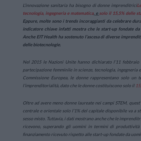
L’innovazione sanitaria ha bisogno di donne imprenditrici
L
tecnologia, ingegneria e matematica
, e
solo il 15,5% delle s
Eppure, molte sono i trends incoraggianti da celebrare dura
indicatore chiave infatti mostra che le start-up fondate d
Anche EIT Health ha sostenuto l’ascesa di diverse imprenditri
delle biotecnologie.
Nel 2015 le Nazioni Unite hanno dichiarato l’11 febbraio
partecipazione femminile in scienze, tecnologia, ingegneria
Commissione Europea, le donne rappresentano solo un ter
l’imprenditorialità, dato che le donne costituiscono solo il
15
Oltre ad avere meno donne laureate nei campi STEM, quest’ul
centrale e orientale solo l’1% del capitale disponibile va a 
sesso misto. Tuttavia, i dati mostrano anche che le imprenditr
ricevono, superando gli uomini in termini di produttività
finanziamento ricevuto rispetto alle start-up fondate da uomi