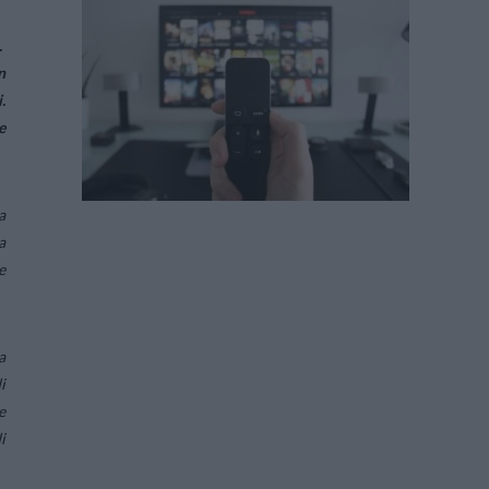
.
n
.
e
a
a
e
a
i
e
i