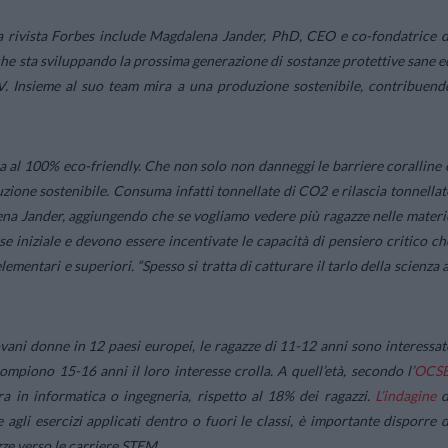
alla rivista Forbes include Magdalena Jander, PhD, CEO e co-fondatrice d
 che sta sviluppando la prossima generazione di sostanze protettive sane e
 UV. Insieme al suo team mira a una produzione sostenibile, contribuend
 al 100% eco-friendly. Che non solo non danneggi le barriere coralline 
zione sostenibile. Consuma infatti tonnellate di CO2 e rilascia tonnellat
ena Jander
, aggiungendo che se vogliamo vedere più ragazze nelle materi
se iniziale e devono essere incentivate le capacità di pensiero critico ch
ementari e superiori. “Spesso si tratta di catturare il tarlo della scienza a
ani donne in 12 paesi europei, le ragazze di 11-12 anni sono interessat
ompiono 15-16 anni il loro interesse crolla. A quell’età, secondo l’
OCS
era in informatica o ingegneria, rispetto al 18% dei ragazzi.
L’indagine
d
 agli esercizi applicati dentro o fuori le classi, è importante disporre d
zze verso le carriere STEM.