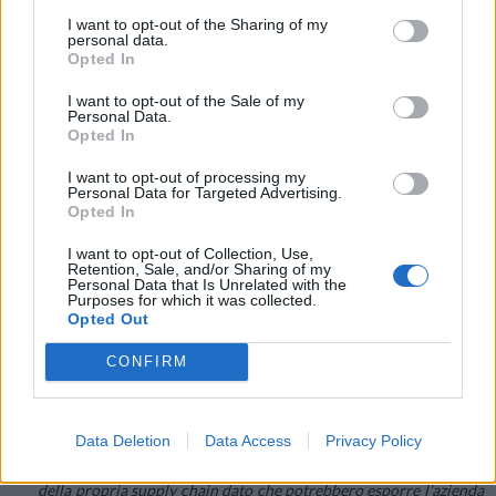
l’organizzazione si prenda il tempo necessario per comprendere
I want to opt-out of the Sharing of my
personal data.
quali risorse aziendali critiche siano le più esposte ad un
Opted In
possibile impatto negativo e che, se compromesse, interrompano
I want to opt-out of the Sale of my
la business continuity.
Personal Data.
Definire e allineare le diverse tolleranze ai cyber risk in tutta
Opted In
l’organizzazione
– Sviluppare una visione dall’alto del rischio
I want to opt-out of processing my
informatico, chiarire i requisiti per i report, stabilire e
Personal Data for Targeted Advertising.
Opted In
implementare regole per la tolleranza dei rischi.
Identificare e modellare i rischi impattanti sulle architetture di
I want to opt-out of Collection, Use,
sicurezza che proteggono i sistemi critici
– Scomporre i sistemi
Retention, Sale, and/or Sharing of my
Personal Data that Is Unrelated with the
mission-critical nei loro componenti e collegamenti, identificare
Purposes for which it was collected.
Opted Out
le minacce e le vulnerabilità, assegnare i rischi per ogni minaccia
e allineare le regole dell’organizzazione in base al possibile
CONFIRM
impatto.
Identificare i rischi informatici e i fornitori chiave
– Individuare i
partner e le organizzazioni con cui si collabora maggiormente ed
Data Deletion
Data Access
Privacy Policy
eseguire una due diligence per valutare i rischi di tali integrazioni
della propria supply chain dato che potrebbero esporre l’azienda