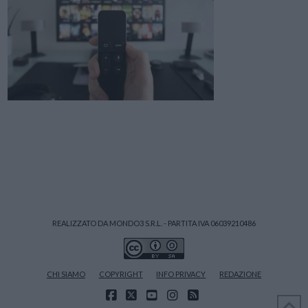
REALIZZATO DA MONDO3 S.R.L. - PARTITA IVA 06039210486
CHI SIAMO
COPYRIGHT
INFO PRIVACY
REDAZIONE
FACEBOOK
X
YOUTUBE
INSTAGRAM
RSS