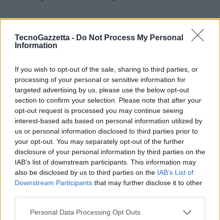
Come pianificare un viaggio nel cyber risk
TecnoGazzetta -
Do Not Process My Personal
“Il rischio informatico è una tematica ampia e profonda e non esiste
Information
un singolo processo, tecnologia o soluzione che lo guidi. I programmi
basati sulla maturità aziendale in termini di sicurezza informatica
If you wish to opt-out of the sale, sharing to third parties, or
danno un contributo fondamentale alla direzione generale di un
processing of your personal or sensitive information for
programma di sicurezza ma non dovrebbero esserne l’unico motore.
targeted advertising by us, please use the below opt-out
section to confirm your selection. Please note that after your
Un programma ideato correttamente deve prevedere un
opt-out request is processed you may continue seeing
coordinamento delle diverse capacità e richiedere non solo un
interest-based ads based on personal information utilized by
allineamento all’interno della propria organizzazione ma deve tenere
us or personal information disclosed to third parties prior to
conto del panorama delle minacce che è in continua evoluzione”,
your opt-out. You may separately opt-out of the further
aggiunge Zanoni.
disclosure of your personal information by third parties on the
IAB’s list of downstream participants. This information may
also be disclosed by us to third parties on the
IAB’s List of
Mandiant ha indicato alcuni punti chiave da ricordare quando si
Downstream Participants
that may further disclose it to other
deve sviluppare un programma efficace:
third parties.
Personal Data Processing Opt Outs
Comprendere ciò che conta di più
– È necessario che