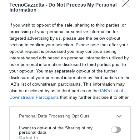
Avere soluzioni di sicurezza endpoint
: necessarie per le e-mail
TecnoGazzetta -
Do Not Process My Personal
Information
tanto quanto per i siti web quando navighiamo su Internet,
queste soluzioni possono prevenire la diffusione di malware al
If you wish to opt-out of the sale, sharing to third parties, or
resto dei nostri device.
processing of your personal or sensitive information for
Non fidarsi delle e-mail che richiedono di resettare la
targeted advertising by us, please use the below opt-out
password
: a meno che non l’abbiate richiesto voi stessi, le
section to confirm your selection. Please note that after your
aziende non vi chiederanno mai di resettare la vostra password.
opt-out request is processed you may continue seeing
interest-based ads based on personal information utilized by
Dunque, se ricevete un’e-mail per la reimpostazione della
us or personal information disclosed to third parties prior to
password, la cosa migliore da fare è accedere al sito dell’azienda
your opt-out. You may separately opt-out of the further
e cambiare la password direttamente da lì.
disclosure of your personal information by third parties on the
IAB’s list of downstream participants. This information may
also be disclosed by us to third parties on the
IAB’s List of
“Gli hacker non vanno mai in vacanza. Anzi, sfruttano proprio questi
Downstream Participants
that may further disclose it to other
momenti, e il Natale nello specifico, approfittando dei tanti acquisti
third parties.
online che vengono fatti e dalla tranquillità che questo periodo
infonde a tutti noi. Questi devono essere i motivi per farci prestare
Personal Data Processing Opt Outs
ancora più attenzione quando facciamo shopping online e
I want to opt-out of the Sharing of my
navighiamo in internet.”
ha affermato Marco Fanuli, Security
personal data.
Opted In
Engineer Team Leader di Check Point Software
. “I cyberattacchi,