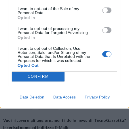
come evidenziato dai nostri report, continuano ad aumentare,
I want to opt-out of the Sale of my
specialmente in momenti come il Natale. Però, sia l’attività
Personal Data.
Opted In
ransomware che il phishing sono all’ordine del giorno, quindi utenti e
aziende devono sempre stare all’erta perché nessuno è mai esente dal
I want to opt-out of processing my
Personal Data for Targeted Advertising.
rischio.”
Opted In
I want to opt-out of Collection, Use,
Retention, Sale, and/or Sharing of my
Personal Data that Is Unrelated with the
Purposes for which it was collected.
Opted Out
Condividi questo articolo:
CONFIRM
E-mail
LinkedIn
Facebook
X
Mastodon
Telegram
WhatsApp
Data Deletion
Data Access
Privacy Policy
Stampa
Altro
Vuoi ricevere gli aggiornamenti delle news di TecnoGazzetta?
Inserisci nome ed indirizzo E-Mail: