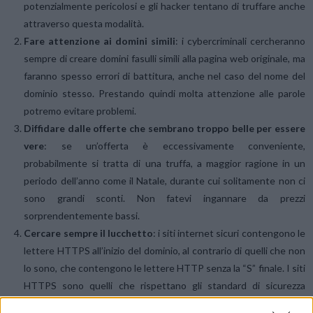
potenzialmente pericolosi e gli hacker tentano di truffare anche
attraverso questa modalità.
Fare attenzione ai domini simili
: i cybercriminali cercheranno
sempre di creare domini fasulli simili alla pagina web originale, ma
faranno spesso errori di battitura, anche nel caso del nome del
dominio stesso. Prestando quindi molta attenzione alle parole
potremo evitare problemi.
Diffidare dalle offerte che sembrano troppo belle per essere
vere
: se un’offerta è eccessivamente conveniente,
probabilmente si tratta di una truffa, a maggior ragione in un
periodo dell’anno come il Natale, durante cui solitamente non ci
sono grandi sconti. Non fatevi ingannare da prezzi
sorprendentemente bassi.
Cercare sempre il lucchetto
: i siti internet sicuri contengono le
lettere HTTPS all’inizio del dominio, al contrario di quelli che non
lo sono, che contengono le lettere HTTP senza la “S” finale. I siti
HTTPS sono quelli che rispettano gli standard di sicurezza
internazionale.