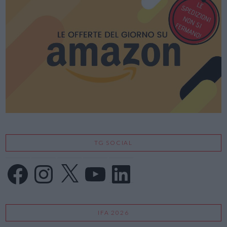
TG SOCIAL
Facebook
Instagram
X
YouTube
LinkedIn
IFA 2026