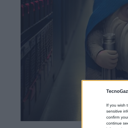
TecnoGazz
If you wish 
sensitive in
confirm you
continue se