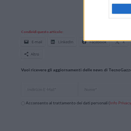
Condividi questo articolo:
E-mail
LinkedIn
Facebook
X
Altro
Vuoi ricevere gli aggiornamenti delle news di TecnoGazze
Acconsento al trattamento dei dati personali (
Info Privac