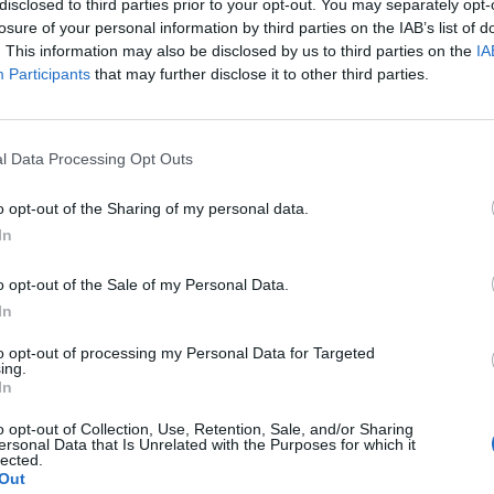
disclosed to third parties prior to your opt-out. You may separately opt-
ybersecurity
losure of your personal information by third parties on the IAB’s list of
. This information may also be disclosed by us to third parties on the
IA
Participants
that may further disclose it to other third parties.
PT
al grande pubblico potrebbe cambiare le consolidate regole del
l Data Processing Opt Outs
lasciato ChatGPT-3
, uno dei più potenti modelli di intelligenza artificial
o opt-out of the Sharing of my personal data.
cientifici complessi meglio di molti insegnanti, scrivere musica e generar
In
o opt-out of the Sale of my Personal Data.
e crea testi credibili e difficilmente distinguibili da quelli scritt
In
i stanno già cercando di applicare questa tecnologia agli attacchi di spear
to opt-out of processing my Personal Data for Targeted
diva di condurre campagne di spear-phishing di massa era il costo elevat
ing.
In
drasticamente gli equilibri, perché potrebbe permettere agli attaccanti d
su scala industriale
. Può persino riprodurre la corrispondenza, creand
o opt-out of Collection, Use, Retention, Sale, and/or Sharing
ersonal Data that Is Unrelated with the Purposes for which it
ente all’altro. Purtroppo, questo significa che il numero di attacchi d
lected.
Out