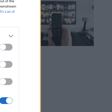
out of the
 downstream
B’s List of
e
e
i
-
o
i
o
i