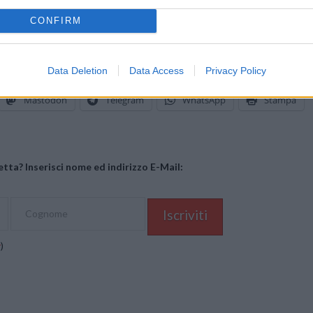
CONFIRM
Data Deletion
Data Access
Privacy Policy
Mastodon
Telegram
WhatsApp
Stampa
tta? Inserisci nome ed indirizzo E-Mail:
y
)