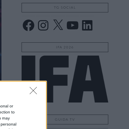
TG SOCIAL
Facebook
Instagram
X
YouTube
LinkedIn
IFA 2026
sonal or
ection to
ou may
GUIDA TV
 personal