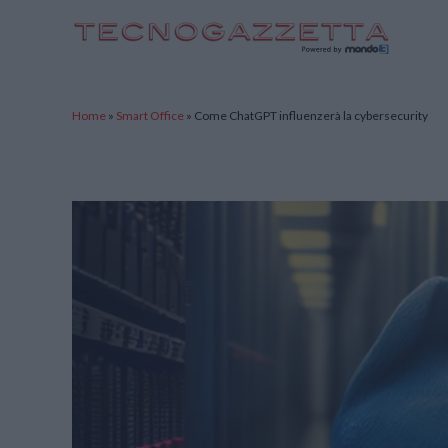
TecnoGazzetta
Home
»
Smart Office
»
Come ChatGPT influenzerà la cybersecurity