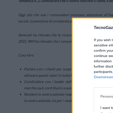
Tendenza n. 2: Dimostrare che il vostro marchio ci tiene, e d
Oggi più che mai i consumatori prestano attenzione all’imp
sociali, la posizione di un’azienda può attirare nuovi acquirent
TecnoGazz
Semrush ha rilevato che le ricerche globali di “marchi con
If you wish 
2022, IBM ha rilevato che i consumatori orientati allo scopo 
sensitive in
confirm you
Cosa fare:
continue se
information 
further disc
Parlare con i clienti per scoprire quali sono le cause ch
participants
allineare questi valori in tutta l’azienda.
Downstream 
Condividere con i leader dell’azienda le informazioni s
marchio può contribuire a queste cause.
Rendere la vostra azienda responsabile. Spingere per un c
Persona
la vostra azienda, sia per i vostri clienti.
I want t