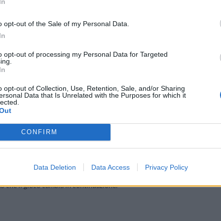
In
o opt-out of the Sale of my Personal Data.
eter di ridurre i costi, risparmiare tempo e amplificare la creativit
In
o dei consumatori.
to opt-out of processing my Personal Data for Targeted
ing.
 ricerche globali su Google per “strumenti di marketing IA” aumentate de
In
el marketing è alle stelle. Secondo Statista, nel 2021 il mercato dell’I
o opt-out of Collection, Use, Retention, Sale, and/or Sharing
ede un aumento a 107,5 miliardi entro il 2028.
ersonal Data that Is Unrelated with the Purposes for which it
lected.
Out
CONFIRM
iù si impara, più si può sfruttare e risparmiare tempo.
ente avremo bisogno di esseri umani per correggere la rotta nei prossimi 2-
Data Deletion
Data Access
Privacy Policy
mo che il gioco cambia in continuazione.