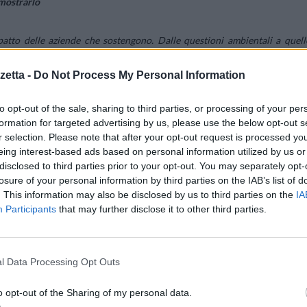
imostrarlo
atto delle aziende che sostengono. Dalle questioni ambientali a quell
i e fidelizzare il pubblico, o allontanarlo.
etta -
Do Not Process My Personal Information
 finalità sociali” sono aumentate del 133% da dicembre 2020 a dicembr
to opt-out of the sale, sharing to third parties, or processing of your per
sono ora il segmento più grande, rappresentando il 44% del totale.
formation for targeted advertising by us, please use the below opt-out s
r selection. Please note that after your opt-out request is processed y
eing interest-based ads based on personal information utilized by us or
disclosed to third parties prior to your opt-out. You may separately opt-
losure of your personal information by third parties on the IAB’s list of
e stanno loro più a cuore e, con il supporto della leadership manageriale
. This information may also be disclosed by us to third parties on the
IA
Participants
that may further disclose it to other third parties.
u ciò che sta a cuore ai clienti. Elaborare un piano d’azione su come i
ambiamento importante per i vostri clienti accelererà il progresso sia pe
l Data Processing Opt Outs
o opt-out of the Sharing of my personal data.