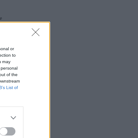
e
e
sonal or
ection to
ou may
 personal
out of the
 downstream
,
B’s List of
l
r