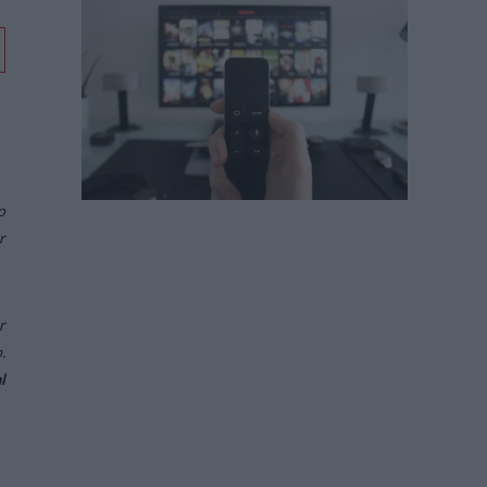
o
r
r
.
l