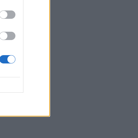
à
l
A
3