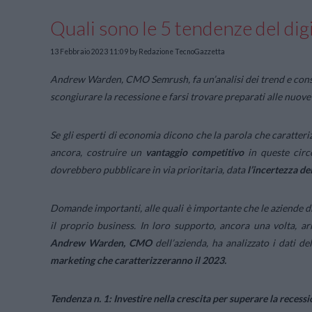
Quali sono le 5 tendenze del di
13 Febbraio 2023 11:09
by Redazione TecnoGazzetta
Andrew Warden, CMO Semrush, fa un’analisi dei trend e consigl
scongiurare la recessione e farsi trovare preparati alle nuove
Se gli esperti di economia dicono che la parola che caratteriz
ancora, costruire un
vantaggio competitivo
in queste circo
dovrebbero pubblicare in via prioritaria, data
l’incertezza de
Domande importanti, alle quali è importante che le aziende dia
il proprio business. In loro supporto, ancora una volta, a
Andrew Warden, CMO
dell’azienda, ha analizzato i dati de
marketing che caratterizzeranno il 2023.
Tendenza n. 1: Investire nella crescita per superare la recess