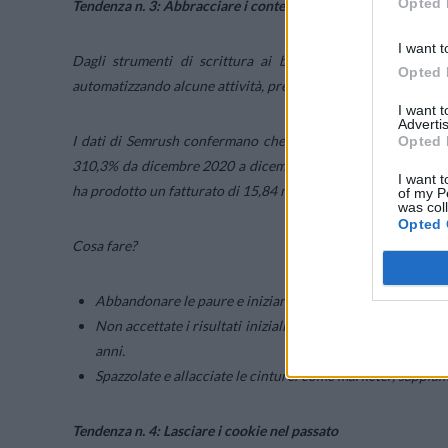
Opted 
Tendenza n. 3: Abbracciare i contenuti generati dall’IA
I want t
Dagli strumenti di scrittura ai bot, l’IA consente ai mark
Opted 
automatizzando alcune attività, prevedendo il comportament
I want 
Advertis
I dati di Semrush confermano che l’IA è in crescita, con le
Opted 
310,3% da dicembre 2020 a dicembre 2022. La domanda di IA n
I want t
ha prodotto un fatturato di 15,84 miliardi di dollari. Si prev
of my P
was col
Opted 
Cosa fare?
Abbandonare le paure e iniziare subito a utilizzare l’IA: p
Non accettate i risultati iniziali o successivi, probabilm
anni.
Spazzolate e allacciate le cinture: come marketer, sappia
Tendenza n. 4: Lasciare i cookie nel passato