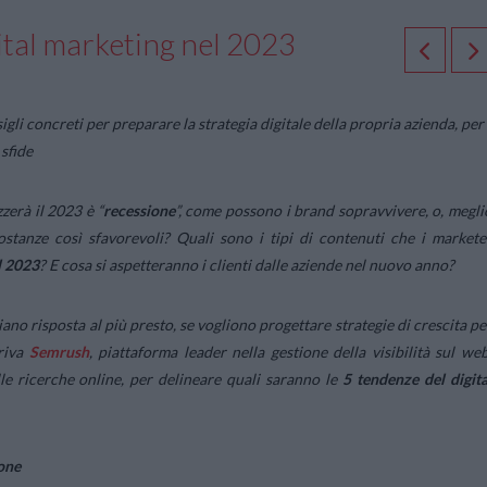
gital marketing nel 2023
i concreti per preparare la strategia digitale della propria azienda, per
 sfide
zerà il 2023 è “
recessione
”, come possono i brand sopravvivere, o, megli
stanze così sfavorevoli? Quali sono i tipi di contenuti che i markete
l 2023
? E cosa si aspetteranno i clienti dalle aziende nel nuovo anno?
no risposta al più presto, se vogliono progettare strategie di crescita pe
rriva
Semrush
, piattaforma leader nella gestione della visibilità sul web
lle ricerche online, per delineare quali saranno le
5 tendenze del digita
ione