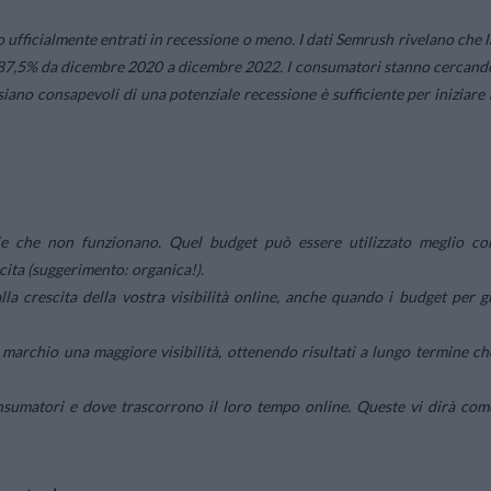
 ufficialmente entrati in recessione o meno. I dati Semrush rivelano che l
l 1287,5% da dicembre 2020 a dicembre 2022. I consumatori stanno cercand
e siano consapevoli di una potenziale recessione è sufficiente per iniziare 
ie che non funzionano. Quel budget può essere utilizzato meglio co
scita (suggerimento: organica!).
a crescita della vostra visibilità online, anche quando i budget per gl
 marchio una maggiore visibilità, ottenendo risultati a lungo termine ch
onsumatori e dove trascorrono il loro tempo online. Queste vi dirà com