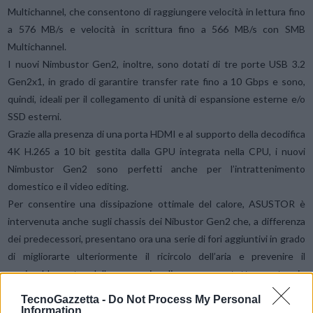
Multichannel, che consentono di raggiungere velocità in lettura fino
a 576 MB/s e velocità in scrittura fino a 566 MB/s con SMB
Multichannel.
I nuovi Nimbustor Gen2, inoltre, sono dotati di tre porte USB 3.2
Gen2x1, in grado di garantire transfer rate fino a 10 Gbps e sono,
quindi, ideali per il collegamento di unità di espansione esterne e/o
SSD esterni.
Grazie alla presenza di una porta HDMI e al supporto della decodifica
4K H.265 a 10 bit gestita dalla GPU integrata nella CPU, i nuovi
Nimbustor Gen2 sono perfetti anche per l’intrattenimento
domestico e il video editing.
Per consentire una dissipazione ottimale del calore, ASUSTOR è
intervenuta anche sugli chassis dei Nibustor Gen2 che, a differenza
dei predecessori, presentano ora una serie di fori aggiuntivi in grado
di migliorarte ulteriormente il ricircolo dell’aria e prevenire il
surriscaldamente delle memorie di massa, a tutto vantaggio
dell’affidabilità e della loro durata.
TecnoGazzetta -
Do Not Process My Personal
Per quanto riguarda il sistema operativo,
i nuovi Nimbustor fanno
Information