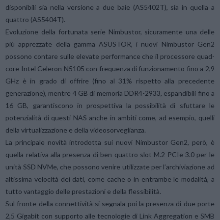
disponibili sia nella versione a due baie (AS5402T), sia in quella a
quattro (AS5404T).
Evoluzione della fortunata serie Nimbustor, sicuramente una delle
più apprezzate della gamma ASUSTOR, i nuovi Nimbustor Gen2
possono contare sulle elevate performance che il processore quad-
core Intel Celeron N5105 con frequenza di funzionamento fino a 2,9
GHz è in grado di offrire (fino al 31% rispetto alla precedente
generazione), mentre 4 GB di memoria DDR4-2933, espandibili fino a
16 GB, garantiscono in prospettiva la possibilità di sfuttare le
potenzialità di questi NAS anche in ambiti come, ad esempio, quelli
della virtualizzazione e della videosorveglianza.
La principale novità introdotta sui nuovi Nimbustor Gen2, però, è
quella relativa alla presenza di ben quattro slot M.2 PCIe 3.0 per le
unità SSD NVMe, che possono venire utilizzate per l’archiviazione ad
altissima velocità dei dati, come cache o in entrambe le modalità, a
tutto vantaggio delle prestazioni e della flessibilità.
Sul fronte della connettività si segnala poi la presenza di due porte
2,5 Gigabit con supporto alle tecnologie di Link Aggregation e SMB