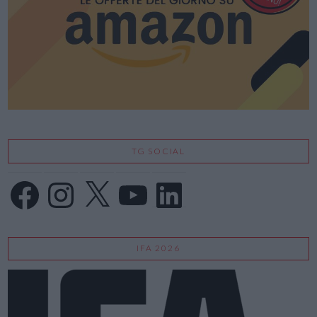
TG SOCIAL
Facebook
Instagram
X
YouTube
LinkedIn
IFA 2026