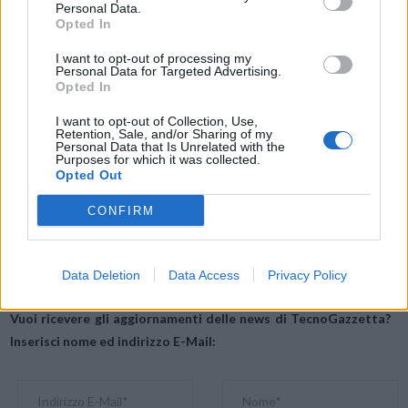
Personal Data.
Supporto crittografia accelerata hardware
Opted In
Supporto RAID 0/1 /5 /6 /10, Single, JBOD
I want to opt-out of processing my
Supporto alla migrazione del sistema senza soluzione di
Personal Data for Targeted Advertising.
Opted In
continuità
Supporto Wake on LAN e Wake on WAN
I want to opt-out of Collection, Use,
Retention, Sale, and/or Sharing of my
Personal Data that Is Unrelated with the
Purposes for which it was collected.
Condividi questo articolo:
Opted Out
E-mail
LinkedIn
Facebook
X
CONFIRM
Mastodon
Telegram
WhatsApp
Stampa
Altro
Data Deletion
Data Access
Privacy Policy
Vuoi ricevere gli aggiornamenti delle news di TecnoGazzetta?
Inserisci nome ed indirizzo E-Mail: