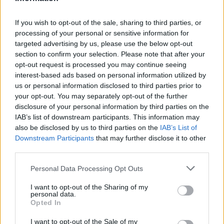
affidamento sul solido e collaudato ADM 4.2
, che mette oggi a
disposizione anche una nuova guida rapida, in grado di aiutare gli
If you wish to opt-out of the sale, sharing to third parties, or
processing of your personal or sensitive information for
utenti a familiarizzare con le funzioni di base del NAS, nonché a
targeted advertising by us, please use the below opt-out
scoprire funzionalità come, ad esempio, i link di condivisione
section to confirm your selection. Please note that after your
bidirezionali di file da e verso i NAS ASUSTOR, l’esclusiva funzionalità
opt-out request is processed you may continue seeing
MyArchive e le nuovissime funzioni di montaggio e smontaggio
interest-based ads based on personal information utilized by
automatico dei volumi, il supporto per i client VPN WireGuard e
us or personal information disclosed to third parties prior to
your opt-out. You may separately opt-out of the further
molto altro ancora.
disclosure of your personal information by third parties on the
I nuovi Nimbustor Gen2 sono disponibili con
prezzi al pubblico IVA
IAB’s list of downstream participants. This information may
compresa di 429 Euro
per il modello a due alloggiamenti (AS5402T)
also be disclosed by us to third parties on the
IAB’s List of
e
609 Euro
per i modello a quattro alloggiamenti (AS5404T).
Downstream Participants
that may further disclose it to other
CPU: Quad-Core Intel Celeron N5105 2.0 GHz – 2.9GHz turbo
third parties.
RAM: 4 GB DDR4-2933 – 16 GB maximum
Personal Data Processing Opt Outs
Storage: 4 x M.2 PCIe (NVMe) 3.0 SSD
Networking: 2x 2.5 Gigabit – 100/1000/2500
I want to opt-out of the Sharing of my
personal data.
Velocità massima (SMB Multichannel in RAID 5) – 576 MB/s / 566
Opted In
MB/s
I want to opt-out of the Sale of my
Porte: 3x USB 3.2 Gen 2 (10Gbps)、1x HDMI 2.0b