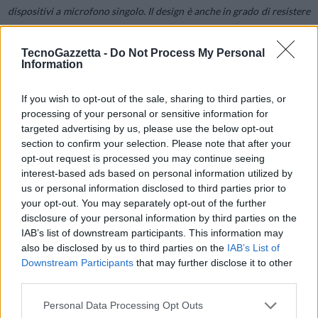
dispositivi a microfono singolo. Il design è anche in grado di resistere
a particelle di polvere, acqua o detergenti chimici, a cui i dispositivi
sono spesso esposti in questi ambienti.
TecnoGazzetta -
Do Not Process My Personal
Information
Vista l’importanza di mantenere connessi i lavoratori mobili anche in
If you wish to opt-out of the sale, sharing to third parties, or
condizioni difficili, Spectralink ha sviluppato la S Series che migliora
processing of your personal or sensitive information for
la comunicazione , salvaguardando sia la loro sicurezza personale
targeted advertising by us, please use the below opt-out
che la loro produttività. La S Series offre ai lavoratori isolati, come gli
section to confirm your selection. Please note that after your
ingegneri che effettuano letture in aree remote o pericolose, di un
opt-out request is processed you may continue seeing
interest-based ads based on personal information utilized by
sito di produzione, gli addetti alla sicurezza e le guardie notturne,
us or personal information disclosed to third parties prior to
una gamma completa di funzioni di sicurezza integrate. I dispositivi
your opt-out. You may separately opt-out of the further
offrono infatti una serie di strumenti di protezione che vanno dai
disclosure of your personal information by third parties on the
pulsanti di allarme rossi alle icone di allarme, dai cordini di
IAB’s list of downstream participants. This information may
emergenza al rilevamento automatico del movimento.
also be disclosed by us to third parties on the
IAB’s List of
Downstream Participants
that may further disclose it to other
third parties.
Infine, i dispositivi sono dotati di una gamma completa di vantaggi
per migliorare la produttività, come l’integrazione con Microsoft
Personal Data Processing Opt Outs