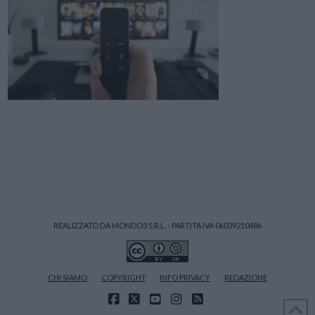
REALIZZATO DA MONDO3 S.R.L. - PARTITA IVA 06039210486
CHI SIAMO
COPYRIGHT
INFO PRIVACY
REDAZIONE
FACEBOOK
X
YOUTUBE
INSTAGRAM
RSS