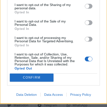
Teams, il supporto Bluetooth 5.1 per utilizzare cuffie o altri accessori,
I want to opt-out of the Sharing of my
tasti laterali programmabili e funzionalità di messaggistica.
personal data.
Opted In
“I nuovi dispositivi si aggiungono alle nostre soluzioni DECT leader
I want to opt-out of the Sale of my
Personal Data.
nel settore, confermando l’impegno di Spectralink nell’ambito
Opted In
dell’innovazione. Forniamo ai nostri clienti l’infrastruttura mobile
più duratura per la comunicazione aziendale, per la collaborazione e
I want to opt-out of processing my
Personal Data for Targeted Advertising.
per la sicurezza dei lavoratori”,
dichiara
Doug Werking,
CEO di
Opted In
Spectralink Corporation,
“la S Series promuove l’eccellenza
I want to opt-out of Collection, Use,
potenziando i lavoratori mobili, ma, soprattutto, è la famiglia di
Retention, Sale, and/or Sharing of my
Personal Data that Is Unrelated with the
dispositivi DECT più innovativa a livello globale, progettata per
Purposes for which it was collected.
garantire un’esperienza utente moderna e un investimento a prova di
Opted Out
futuro per nuove innovazioni”.
CONFIRM
Condividi questo articolo:
Data Deletion
Data Access
Privacy Policy
E-mail
LinkedIn
Facebook
X
Mastodon
Telegram
WhatsApp