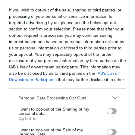
dell’intero settore.
If you wish to opt-out of the sale, sharing to third parties, or
processing of your personal or sensitive information for
Epson invita gli acquirenti a diffidare dei parametri ingannevoli,
targeted advertising by us, please use the below opt-out
indicati come “Lux”, “lumen LED”, “CVIA” o “luminosità della lampada”,
section to confirm your selection. Please note that after your
che non seguono una metodologia standardizzata e che quindi
opt-out request is processed you may continue seeing
incidono in modo significativo sulla capacità del consumatore di
interest-based ads based on personal information utilized by
confrontare le prestazioni dei videoproiettori, soprattutto quando si
us or personal information disclosed to third parties prior to
your opt-out. You may separately opt-out of the further
acquista su Amazon e su altri mercati online.
disclosure of your personal information by third parties on the
IAB’s list of downstream participants. This information may
La misurazione della luminosità dei proiettori è definita da standard
also be disclosed by us to third parties on the
IAB’s List of
Downstream Participants
that may further disclose it to other
riconosciuti a livello internazionale
, tra cui International
third parties.
Organization for Standardization (ISO) e International Committee for
Display Metrology (ICDM), che pubblica gli Information Display
Personal Data Processing Opt Outs
Measurement Standards (IDMS) in cui vengono definite le
I want to opt-out of the Sharing of my
metodologie per misurare separatamente la luminosità del colore e la
personal data.
luminosità del bianco. Lo standard ISO che definisce la metodologia
Opted In
di misurazione dei proiettori è ISO21118:2020. Se si seguono questi
I want to opt-out of the Sale of my
standard, non ci sono ambiguità sul modo in cui la luminosità dei
Personal Data.