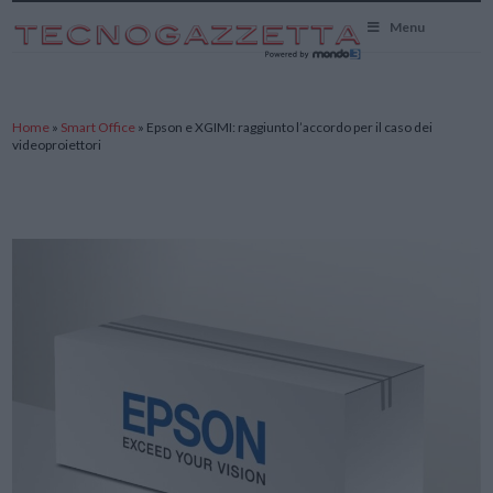
TecnoGazzetta
Menu
Home
»
Smart Office
»
Epson e XGIMI: raggiunto l’accordo per il caso dei
videoproiettori