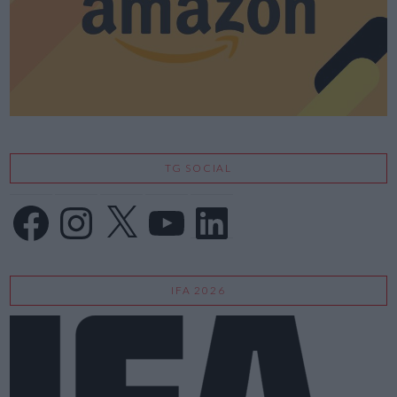
TG SOCIAL
Facebook
Instagram
X
YouTube
LinkedIn
IFA 2026