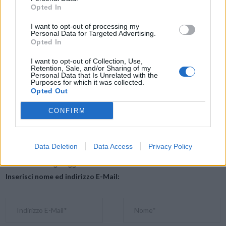
Opted In
videoproiettori viene correttamente misurata, pubblicizzata e
confrontata.
I want to opt-out of processing my
Personal Data for Targeted Advertising.
Opted In
CS – Epson Italia
I want to opt-out of Collection, Use,
Retention, Sale, and/or Sharing of my
Personal Data that Is Unrelated with the
Condividi questo articolo:
Purposes for which it was collected.
Opted Out
E-mail
LinkedIn
Facebook
X
CONFIRM
Mastodon
Telegram
WhatsApp
Stampa
Altro
Data Deletion
Data Access
Privacy Policy
Vuoi ricevere gli aggiornamenti delle news di TecnoGazzetta?
Inserisci nome ed indirizzo E-Mail: