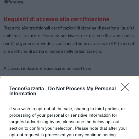
differenza.
Requisiti di accesso alla certificazione
Rispetto alle tradizionali certificazioni di sistema di gestione (qualità,
ambiente, salute e sicurezza sul lavoro ecc.), la certificazione per la
parità di genere prevede alcuni indicatori prestazionali (KPI) inerenti
alle politiche di parità di genere nelle organizzazioni.
A ciascun indicatore è associato un obiettivo.
I KPI sono complessivamente 34, divisi in
6 macro aree
: 1) cultura e
TecnoGazzetta -
Do Not Process My Personal
strategia; 2) governance; 3) processi HR; 4) opportunità di crescita
Information
ed inclusione delle donne in azienda; 5) equità remunerativa per
genere; 6) tutela della genitorialità e conciliazione vita-lavoro.
If you wish to opt-out of the sale, sharing to third parties, or
processing of your personal or sensitive information for
targeted advertising by us, please use the below opt-out
Se l’organizzazione non raggiunge almeno il
60% degli obiettivi
section to confirm your selection. Please note that after your
applicabili
(differenti a seconda delle dimensioni dell’organizzazione
opt-out request is processed you may continue seeing