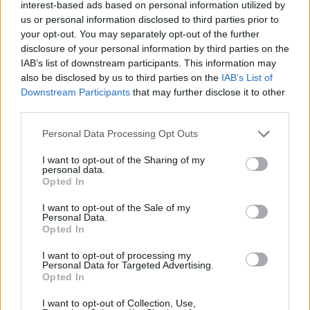
stessa), non può ottenere la certificazione. Inoltre, sono necessari
interest-based ads based on personal information utilized by
us or personal information disclosed to third parties prior to
requisiti tipici dei sistemi di gestione e requisiti specifici propri della
your opt-out. You may separately opt-out of the further
Pdr 125 come definizione di un Piano Strategico, la sua messa in
disclosure of your personal information by third parties on the
atto, il monitoraggio e l’impegno alla costante revisione in ottiche di
IAB’s list of downstream participants. This information may
miglioramento, l’istituzione di un Comitato Guida, la Politica per la
also be disclosed by us to third parties on the
IAB’s List of
Parità di genere, un sistema di Whistleblowing e Welfare aziendale,
Downstream Participants
that may further disclose it to other
third parties.
ecc..
Personal Data Processing Opt Outs
Flessibilità nell’applicazione in funzione delle
I want to opt-out of the Sharing of my
dimensioni aziendali e del settore in cui
personal data.
l’azienda opera
Opted In
È prevista una classificazione in cluster delle aziende in funzione del
I want to opt-out of the Sale of my
Personal Data.
numero di dipendenti. In base al cluster di appartenenza
Opted In
dell’organizzazione, è necessario considerare un diverso set di KPI
da rispettare.
I want to opt-out of processing my
Personal Data for Targeted Advertising.
Opted In
Sono previste semplificazioni nell’applicazione dei KPI per le
I want to opt-out of Collection, Use,
organizzazioni appartenenti alla fascia micro e piccola impresa ,