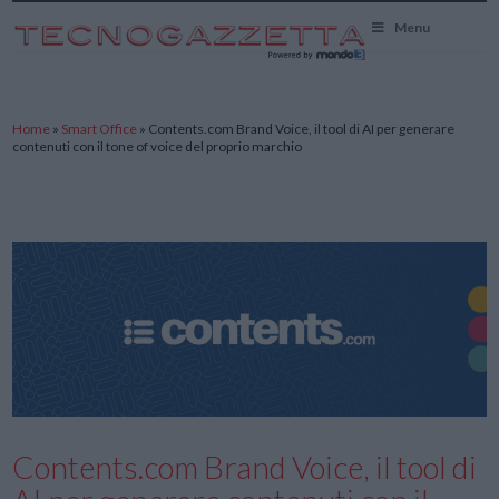
TecnoGazzetta
Menu
Home
»
Smart Office
»
Contents.com Brand Voice, il tool di AI per generare
contenuti con il tone of voice del proprio marchio
Contents.com Brand Voice, il tool di