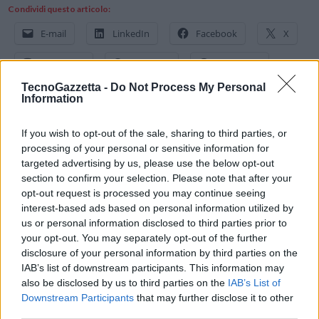
Condividi questo articolo:
E-mail
LinkedIn
Facebook
X
Mastodon
Telegram
WhatsApp
TecnoGazzetta -
Do Not Process My Personal
Stampa
Altro
Information
Vuoi ricevere gli aggiornamenti delle news di TecnoGazzetta?
If you wish to opt-out of the sale, sharing to third parties, or
processing of your personal or sensitive information for
Inserisci nome ed indirizzo E-Mail:
targeted advertising by us, please use the below opt-out
section to confirm your selection. Please note that after your
opt-out request is processed you may continue seeing
interest-based ads based on personal information utilized by
us or personal information disclosed to third parties prior to
your opt-out. You may separately opt-out of the further
disclosure of your personal information by third parties on the
IAB’s list of downstream participants. This information may
Acconsento al trattamento dei dati personali (
Info Privacy
)
also be disclosed by us to third parties on the
IAB’s List of
Downstream Participants
that may further disclose it to other
third parties.