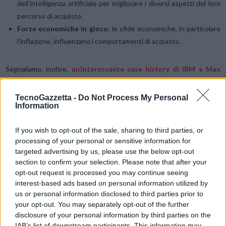
dell’intelligenza artificiale per migliorare i diversi aspetti del loro
percorso di acquisto.
Forze economiche in gioco:
le sfide economiche, in particolare
l’inflazione, influenzano i comportamenti di acquisto.
Segnaliamo, inoltre,
un’interessante case history di IBM e Max
Mara
. L’arrivo della pandemia – e i conseguenti cambiamenti nei
comportamenti di acquisto – ha
accelerato il processo di
TecnoGazzetta -
Do Not Process My Personal
Information
trasformazione digitale
già in atto ed infatti, la quota digitale del
volume d’affari è quasi triplicata. Le due aziende, proprio in ottica di
If you wish to opt-out of the sale, sharing to third parties, or
migliorare l’esperienza di acquisto e i processi
Order-to-Cash
processing of your personal or sensitive information for
(OTC)
, hanno collaborato per migliorare flessibilità e automazione.
targeted advertising by us, please use the below opt-out
section to confirm your selection. Please note that after your
Utilizzando
IBM® Process Mining
, sono stati in grado di
opt-out request is processed you may continue seeing
interest-based ads based on personal information utilized by
identificare le parti più ripetitive del flusso di processo
che si
us or personal information disclosed to third parties prior to
prestavano meglio all’automazione. Simulando questi cambiamenti,
your opt-out. You may separately opt-out of the further
Max Mara ha raggiunto importanti risultati:
disclosure of your personal information by third parties on the
IAB’s list of downstream participants. This information may