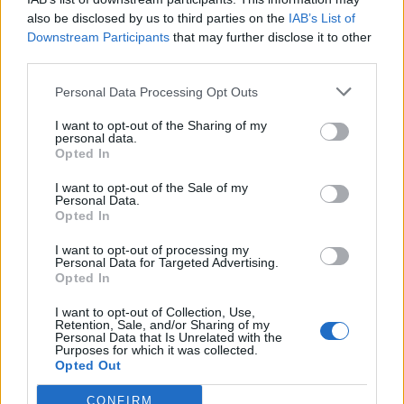
also be disclosed by us to third parties on the
IAB’s List of
Riduzione fino al
90% dei tempi di risoluzione dei task
del
Downstream Participants
that may further disclose it to other
servizio clienti
third parties.
Riduzione del
46% del costo medio per l’eliminazione
di
ciascun collo di bottiglia
Personal Data Processing Opt Outs
I want to opt-out of the Sharing of my
personal data.
Condividi questo articolo:
Opted In
E-mail
LinkedIn
Facebook
X
I want to opt-out of the Sale of my
Personal Data.
Mastodon
Telegram
WhatsApp
Opted In
Stampa
Altro
I want to opt-out of processing my
Personal Data for Targeted Advertising.
Opted In
Vuoi ricevere gli aggiornamenti delle news di TecnoGazzetta?
I want to opt-out of Collection, Use,
Inserisci nome ed indirizzo E-Mail:
Retention, Sale, and/or Sharing of my
Personal Data that Is Unrelated with the
Purposes for which it was collected.
Opted Out
CONFIRM