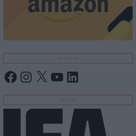
TG SOCIAL
Facebook
Instagram
X
YouTube
LinkedIn
IFA 2026