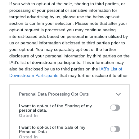
Interazione dell’utente:
vengono analizzate le interazioni degli
If you wish to opt-out of the sale, sharing to third parties, or
utenti per distinguere tra il traffico di bot e quello umano. Valuta
processing of your personal or sensitive information for
targeted advertising by us, please use the below opt-out
il modo in cui gli utenti interagiscono con dispositivi quali touch
section to confirm your selection. Please note that after your
screen, tastiere e mouse, identificando i bot attraverso la loro
opt-out request is processed you may continue seeing
mancanza di interazione o modelli di utilizzo anomali.
interest-based ads based on personal information utilized by
Comportamento dell’utente:
monitora il comportamento dei
us or personal information disclosed to third parties prior to
visitatori sul vostro sito web per identificare schemi insoliti che
your opt-out. You may separately opt-out of the further
disclosure of your personal information by third parties on the
possono indicare la presenza di bot.
IAB’s list of downstream participants. This information may
Classificazione dei rischi:
fornisce una classificazione del traffico
also be disclosed by us to third parties on the
IAB’s List of
a basso, medio o alto rischio di tipo deterministico e utilizzabile,
Downstream Participants
that may further disclose it to other
sulla base delle anomalie rilevate durante la valutazione.
third parties.
Personal Data Processing Opt Outs
“
Content Protector è più di un semplice strumento di sicurezza, è una
risorsa preziosa per le aziende
“,
afferma Rupesh Chokshi, SVP e GM
I want to opt-out of the Sharing of my
personal data.
Application Security di Akamai
. “
Proteggendo le risorse digitali dagli
Opted In
attacchi di web scraping, la soluzione impedisce alla concorrenza di
I want to opt-out of the Sale of my
sotto quotare le vostre offerte, migliora le performance dei siti per
Personal Data.
mantenere i clienti coinvolti e protegge il brand dalle contraffazioni.
Opted In