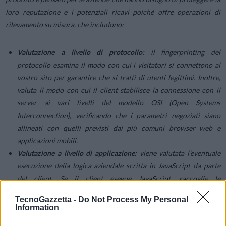
loro reputazione e i potenziali ricavi poiché offre operazioni di
rilevamento su misura, che includono:
Valutazione a livello di protocollo:
il fingerprinting del
protocollo esamina il modo con cui i visitatori si connettono al
vostro sito per garantire che si tratti di utenti legittimi. Inoltre,
valuta il modo con cui il client stabilisce la connessione con il
server ai vari livelli del modello OSI (Open Systems
Interconnection), verificando che i parametri negoziati siano
allineati con quelli previsti dai più comuni browser web e
applicazioni mobili.
Valutazione a livello di applicazione:
viene valutata l’eventuale
esecuzione della logica aziendale scritta in JavaScript da parte
del client. Se il client esegue JavaScript, raccoglie le
caratteristiche di browser e dispositivi, oltre alle preferenze degli
TecnoGazzetta -
Do Not Process My Personal
utenti. Questi dati vengono confrontati e incrociati con quelli a
Information
livello di protocollo per verificare la coerenza.