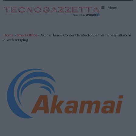
TecnoGazzetta
Menu
Home
»
Smart Office
»
Akamai lancia Content Protector per fermare gli attacchi
di web scraping