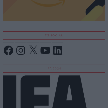
TG SOCIAL
Facebook
Instagram
X
YouTube
LinkedIn
IFA 2026