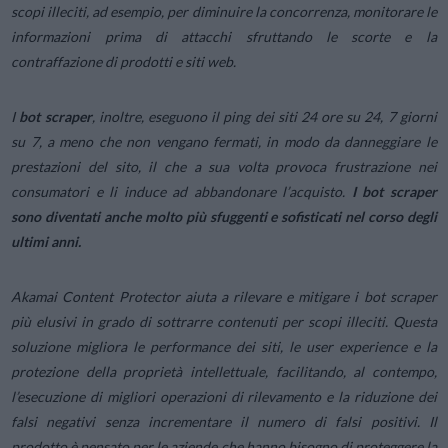
scopi illeciti, ad esempio, per diminuire la concorrenza, monitorare le
informazioni prima di attacchi sfruttando le scorte e la
contraffazione di prodotti e siti web.
I
bot scraper
, inoltre, eseguono il ping dei siti 24 ore su 24, 7 giorni
su 7, a meno che non vengano fermati, in modo da danneggiare le
prestazioni del sito, il che a sua volta provoca frustrazione nei
consumatori e li induce ad abbandonare l’acquisto.
I bot scraper
sono diventati anche molto più sfuggenti e sofisticati nel corso degli
ultimi anni.
Akamai Content Protector aiuta a rilevare e mitigare i bot scraper
più elusivi in grado di sottrarre contenuti per scopi illeciti. Questa
soluzione migliora le performance dei siti, le user experience e la
protezione della proprietà intellettuale, facilitando, al contempo,
l’esecuzione di migliori operazioni di rilevamento e la riduzione dei
falsi negativi senza incrementare il numero di falsi positivi. Il
prodotto è pensato per le aziende che hanno bisogno di proteggere la