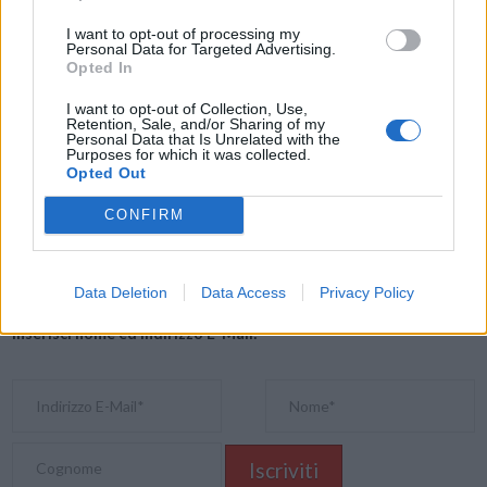
Content Protector fornisce un valore commerciale diretto per far
I want to opt-out of processing my
crescere il business digitale in tutta sicurezza
“.
Personal Data for Targeted Advertising.
Opted In
I want to opt-out of Collection, Use,
Condividi questo articolo:
Retention, Sale, and/or Sharing of my
Personal Data that Is Unrelated with the
Purposes for which it was collected.
E-mail
LinkedIn
Facebook
X
Opted Out
Mastodon
Telegram
WhatsApp
CONFIRM
Stampa
Altro
Data Deletion
Data Access
Privacy Policy
Vuoi ricevere gli aggiornamenti delle news di TecnoGazzetta?
Inserisci nome ed indirizzo E-Mail: