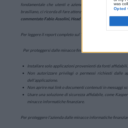
was col
fondamentale che utenti e aziende proteggano i propri ben
Opted 
brasiliano, ci ricorda di fare attenzione e di utilizzare le dif
commentato Fabio Assolini, Head of the Latin American Glo
Per leggere il report completo sul Trojan bancario Coyote, è 
Per proteggersi dalle minacce finanziarie, Kaspersky consigli
Installare solo applicazioni provenienti da fonti affidabili.
Non autorizzare privilegi o permessi richiesti dalle a
dell’applicazione.
Non aprire mai link o documenti contenuti in messaggi sco
Usare una soluzione di sicurezza affidabile, come Kasper
minacce informatiche finanziare.
Per proteggere l’azienda dalle minacce informatiche finanziari