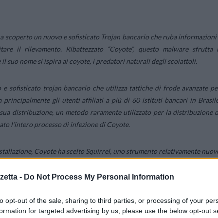
a scoperto un nuovo e sofisticato Trojan bancario che ruba informazioni
vitare il rilevamento. Ribattezzato “Coyote”, questo malware sfrutta i
l suo nome si ispira ai coyote, i predatori naturali degli scoiattoli.
 sofisticato trojan bancario che utilizza tattiche di frode avanzate pe
rincipalmente gli utenti affiliati a più di 60 istituti bancari in Brasile
 sua distribuzione, un metodo raramente utilizzato per la distribuzione d
ato l’intero processo di infezione di Coyote.
installazione, Coyote ha scelto Squirrel, uno strumento relativamente nuov
dows. In questo modo, Coyote nasconde il suo loader nella fase inizial
etta -
Do Not Process My Personal Information
to opt-out of the sale, sharing to third parties, or processing of your per
 un moderno linguaggio di programmazione multipiattaforma, come loade
formation for targeted advertising by us, please use the below opt-out s
ea con una tendenza osservata da Kaspersky, in cui i criminali informatic