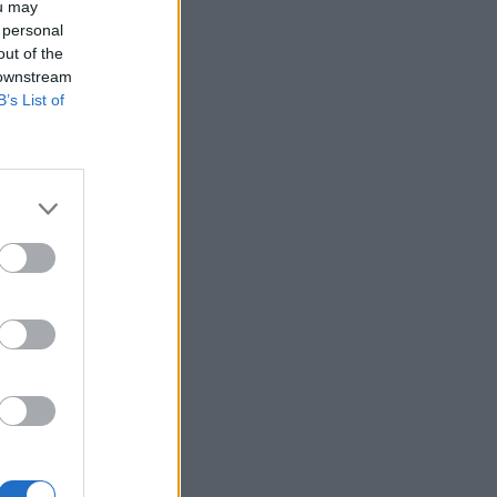
ou may
 personal
out of the
 downstream
e
B’s List of
e
l
n
,
a
a
o
è