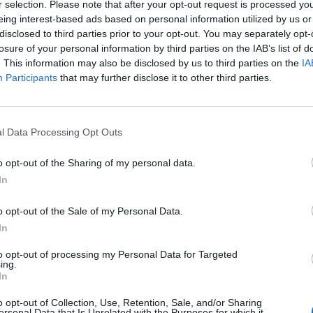
r selection. Please note that after your opt-out request is processed y
rando la loro adattabilità alle ultime tendenze tecnologiche.
eing interest-based ads based on personal information utilized by us or
disclosed to third parties prior to your opt-out. You may separately opt-
losure of your personal information by third parties on the IAB’s list of
esegue codice JavaScript malevolo, un loader Nim che decomprime un fil
. This information may also be disclosed by us to third parties on the
IA
ote evita di mascherare il codice, utilizza il sistema di offuscamento dell
Participants
that may further disclose it to other third parties.
dard) per una maggiore segretezza. L’obiettivo del Trojan corrisponde a
ssibile accedere a un’applicazione bancaria o a un sito web specifico.
l Data Processing Opt Outs
munica con il suo server di comando e controllo utilizzando canali SSL co
capacità di eseguire azioni specifiche, come il keylogging e gli screenshot
o opt-out of the Sharing of my personal data.
ra a chiedere specifiche password di carte bancarie e a creare una pagin
In
o opt-out of the Sale of my Personal Data.
In
delle infezioni di Coyote proviene dal Brasile, con un forte impatto sull
to opt-out of processing my Personal Data for Targeted
ing.
In
ri è quasi raddoppiato, arrivando a superare i 18 milioni nel 2023. Quest
o opt-out of Collection, Use, Retention, Sale, and/or Sharing
ento. Per far fronte al crescente numero di minacce informatiche, 
ersonal Data that Is Unrelated with the Purposes for which it