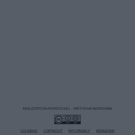
REALIZZATO DA MONDO3 S.R.L. - PARTITA IVA 06039210486
CHI SIAMO
COPYRIGHT
INFO PRIVACY
REDAZIONE