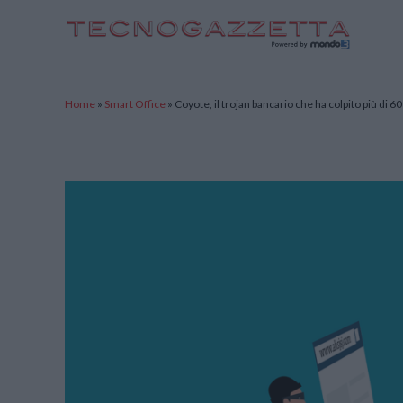
TecnoGazzetta
Home
»
Smart Office
»
Coyote, il trojan bancario che ha colpito più di 60 