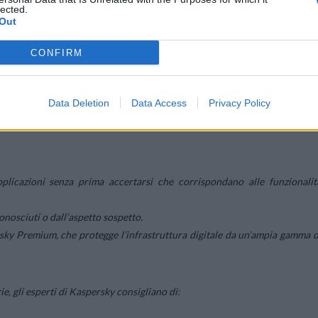
lected.
i digitali. La diffusione di Coyote, un nuovo tipo di Trojan bancari
Out
ese più recenti per mantenere al sicuro le nostre informazioni importanti”,
h
bal Research and Analysis Team (GReAT) di Kaspersky
.
CONFIRM
possibile consultare
Securelist.com
Data Deletion
Data Access
Privacy Policy
a di:
pplicazioni senza prima accertarsi che corrispondano alle funzionalit
nosciuti o dall’aspetto sospetto.
sky Premium, che protegge l’infrastruttura digitale da un’ampia gamma d
e, gli esperti di Kaspersky consigliano di: