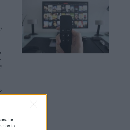
l
r
,
i
o
e
sonal or
r
ection to
i