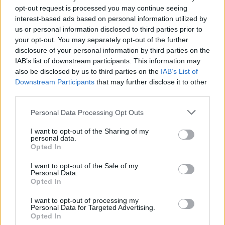
opt-out request is processed you may continue seeing
interest-based ads based on personal information utilized by
us or personal information disclosed to third parties prior to
your opt-out. You may separately opt-out of the further
disclosure of your personal information by third parties on the
IAB’s list of downstream participants. This information may
also be disclosed by us to third parties on the
IAB’s List of
Downstream Participants
that may further disclose it to other
Stefano Portu, CEO & Founder di ShopFully,
ha commentato: “
Siamo
third parties.
entusiasti di annunciare l’integrazione di Ofertia tra i nostri
Personal Data Processing Opt Outs
marketplace proprietari. Grazie all’acquisizione del sito web e
dell’app, potremo fornire ai nostri clienti un altro strumento
I want to opt-out of the Sharing of my
personal data.
strategico per connettersi con i consumatori lungo l’intero percorso
Opted In
di acquisto, dalla ricerca delle informazioni online fino all’esperienza
di acquisto in negozio
“.
I want to opt-out of the Sale of my
Personal Data.
Opted In
Condividi questo articolo:
I want to opt-out of processing my
Personal Data for Targeted Advertising.
Opted In
E-mail
LinkedIn
Facebook
X