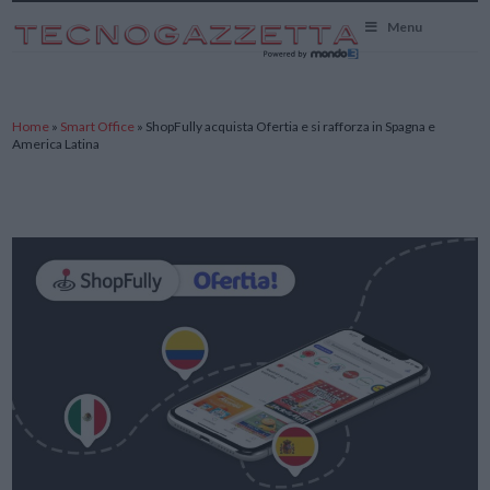
TecnoGazzetta
Menu
Home
»
Smart Office
»
ShopFully acquista Ofertia e si rafforza in Spagna e
America Latina