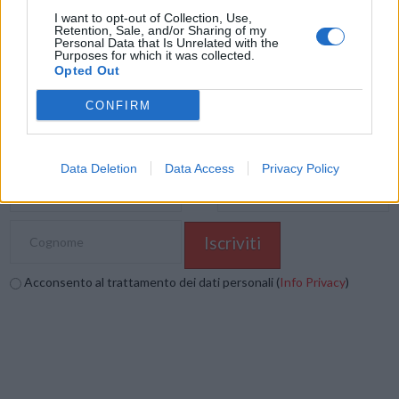
I want to opt-out of Collection, Use,
Mastodon
Telegram
WhatsApp
Retention, Sale, and/or Sharing of my
Personal Data that Is Unrelated with the
Purposes for which it was collected.
Stampa
Altro
Opted Out
CONFIRM
Vuoi ricevere gli aggiornamenti delle news di TecnoGazzetta?
Inserisci nome ed indirizzo E-Mail:
Data Deletion
Data Access
Privacy Policy
Acconsento al trattamento dei dati personali (
Info Privacy
)