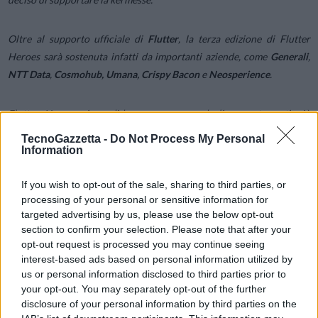
Oltre al supporto ufficiale di
Flutter
, la terza edizione di Flutter
Heroes sarà sostenuta infatti da importanti aziende, come
Generali
,
NTT Data
,
Cosmohub, Umana, Crispy Bacon
e
Neosperience
.
Flutter Heroes si candida a essere uno degli appuntamenti più
importanti dal punto di vista tecnologico italiano e la scelta di Torino
TecnoGazzetta -
Do Not Process My Personal
come città di riferimento non è casuale.
Information
If you wish to opt-out of the sale, sharing to third parties, or
Il capoluogo piemontese è da sempre un luogo d’eccellenza dove le
processing of your personal or sensitive information for
nuove tecnologie e le innovazioni prendono forma attirando
targeted advertising by us, please use the below opt-out
l’attenzione di un pubblico molto ampio e interessati, anche di tipo
section to confirm your selection. Please note that after your
internazionale.
opt-out request is processed you may continue seeing
interest-based ads based on personal information utilized by
us or personal information disclosed to third parties prior to
La conferenza è aperta a tutti gli
sviluppatori Flutter
, dagli esperti ai
your opt-out. You may separately opt-out of the further
neofiti, consentendo a ciascuno di imparare e condividere
disclosure of your personal information by third parties on the
conoscenze, ma anche di instaurare rapporti con altre persone dello