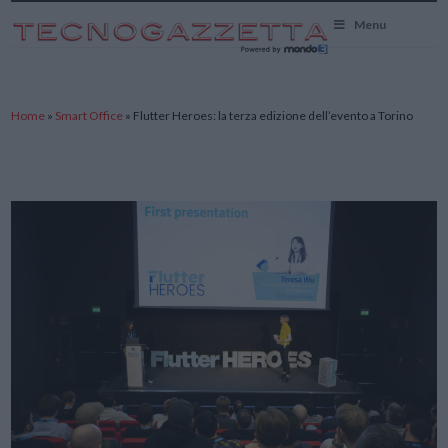
TecnoGazzetta
Menu
Home
»
Smart Office
»
Flutter Heroes: la terza edizione dell’evento a Torino