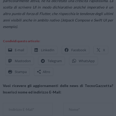
particolarmente attiva, ne ha decretato una crescita rapidissima. La
scelta di scrivere UI in modo dichiarativo anziché imperativo è un
altro punto di forza di Flutter, che rispecchia le tendenze degli ultimi
anni visibili anche in ambito nativo (Jetpack Compose e Swift UI per
esempio).
Condividi questo articolo:
E-mail
LinkedIn
Facebook
X
Mastodon
Telegram
WhatsApp
Stampa
Altro
Vuoi ricevere gli aggiornamenti delle news di TecnoGazzetta?
Inserisci nome ed indirizzo E-Mail: