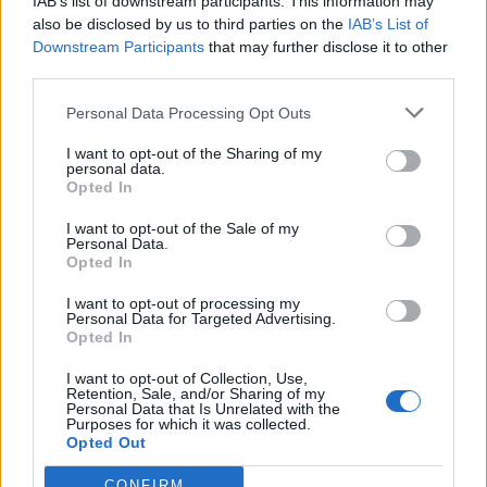
IAB’s list of downstream participants. This information may
stesso settore. Flutter Heroes offre un’opportunità unica per
also be disclosed by us to third parties on the
IAB’s List of
Downstream Participants
that may further disclose it to other
socializzare, apprendere e collaborare.
third parties.
“Nel mondo il numero dei developer che utilizzano Flutter è in
Personal Data Processing Opt Outs
continua crescita e sono ormai molte le piattaforme e le realtà che
I want to opt-out of the Sharing of my
utilizzano questo linguaggio di programmazione così versatile.
personal data.
Opted In
Synesthesia è molto attenta a questo trend ed è orgogliosa di
riportare in Italia l’evento internazionale dedicato al mondo Flutter.
I want to opt-out of the Sale of my
Personal Data.
Da anni organizziamo eventi internazionali per gli sviluppatori iOS e
Opted In
Android. Vogliamo mettere a disposizione tutte le migliori
competenze organizzative e tecnologie per realizzare un evento che
I want to opt-out of processing my
Personal Data for Targeted Advertising.
sia un’occasione unica per tutti i partecipanti di scambiarsi
Opted In
reciprocamente conoscenze e segreti del mestiere”, afferma
Riccardo
I want to opt-out of Collection, Use,
Recalchi
(CEO di Synesthesia).
Retention, Sale, and/or Sharing of my
Personal Data that Is Unrelated with the
Purposes for which it was collected.
Cosa è Flutter e perché è diventato così
Opted Out
importante?
CONFIRM