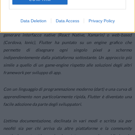
Arrivato alla prima versione stabile a fine 2018, Flutter si è collocato
come una rivoluzione nei framework per realizzare app
multipiattaforma, basandosi su un approccio differente dalle altre
Data Deletion
Data Access
Privacy Policy
soluzioni. Mentre i competitor utilizzano un linguaggio unico per
generare interfacce native (React Native, Xamarin) o web-based
(Cordova, Ionic), Flutter ha puntato su un engine grafico che
permette di disegnare ogni singolo pixel a schermo
indipendentemente dalla piattaforma sottostante. Un approccio più
simile a quello di un game-engine rispetto alle soluzioni degli altri
framework per sviluppo di app.
Con un linguaggio di programmazione moderno (dart) e una curva di
apprendimento non particolarmente ripida, Flutter è diventato una
facile adozione da parte degli sviluppatori.
L’ottima documentazione, declinata in vari modi e scritta sia per
neofiti sia per chi arriva da altre piattaforme e la community