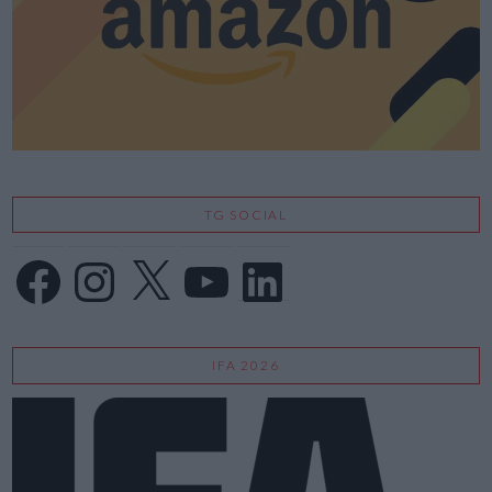
TG SOCIAL
Facebook
Instagram
X
YouTube
LinkedIn
IFA 2026