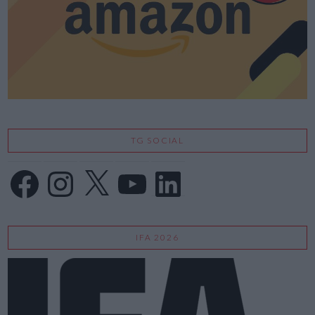
TG SOCIAL
Facebook
Instagram
X
YouTube
LinkedIn
IFA 2026