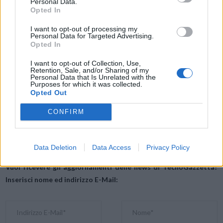
Personal Data.
Opted In
I risultati dell’indagine sono stati presentati durante
3DEXPERIENCE World, l’evento annuale di Dassault Systèmes
I want to opt-out of processing my
Personal Data for Targeted Advertising.
dedicato alla comunità 3DEXPERIENCE Works e SOLIDWORKS, che
Opted In
si è tenuto a Dallas dall’11 al 14 febbraio.
I want to opt-out of Collection, Use,
Retention, Sale, and/or Sharing of my
Personal Data that Is Unrelated with the
Condividi questo articolo:
Purposes for which it was collected.
Opted Out
E-mail
LinkedIn
Facebook
X
CONFIRM
Mastodon
Telegram
WhatsApp
Stampa
Altro
Data Deletion
Data Access
Privacy Policy
Vuoi ricevere gli aggiornamenti delle news di TecnoGazzetta?
Inserisci nome ed indirizzo E-Mail: