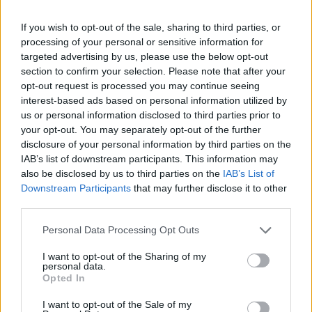
considera i costi di implementazione e le competenze di gestione
If you wish to opt-out of the sale, sharing to third parties, or
della trasformazione digitale come ostacoli all’adozione,
processing of your personal or sensitive information for
rivelando un’opportunità per le piccole imprese di cogliere le
targeted advertising by us, please use the below opt-out
opportunità chiave con le piattaforme digitali.
section to confirm your selection. Please note that after your
opt-out request is processed you may continue seeing
interest-based ads based on personal information utilized by
“Abbiamo voluto esplorare argomenti attuali che hanno un impatto
us or personal information disclosed to third parties prior to
sulla nostra comunità SOLIDWORKS e 3DEXPERIENCE Works. Le
your opt-out. You may separately opt-out of the further
tendenze emerse da questo sondaggio evidenziano i vantaggi unici
disclosure of your personal information by third parties on the
che le piccole imprese ottengono diventando più agili, innovative,
IAB’s list of downstream participants. This information may
responsabilizzate e collaborative”, h
also be disclosed by us to third parties on the
IAB’s List of
Downstream Participants
that may further disclose it to other
third parties.
a dichiarato
Gian Paolo Bassi,
Senior Vice President,
3DEXPERIENCE Works, Dassault Systèmes.
“Le nostre applicazioni
Personal Data Processing Opt Outs
SOLIDWORKS, che fanno parte del portafoglio 3DEXPERIENCE
I want to opt-out of the Sharing of my
Works sulla piattaforma 3DEXPERIENCE, consentono a questa
personal data.
Opted In
comunità di sfruttare la potenza dei gemelli virtuali per raggiungere
questi obiettivi e avere successo in tutti gli aspetti della loro attività”.
I want to opt-out of the Sale of my