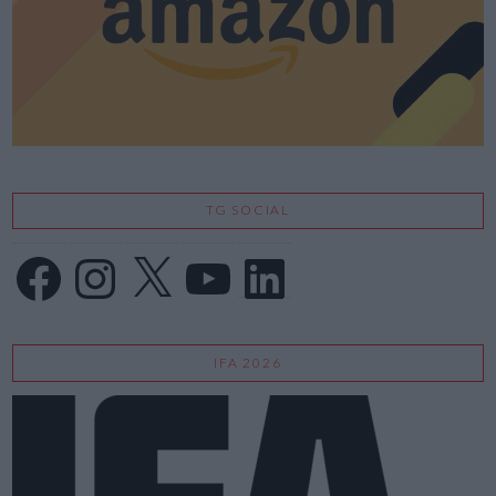
TG SOCIAL
Facebook
Instagram
X
YouTube
LinkedIn
IFA 2026