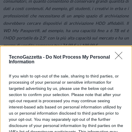
consumatori, in quanto consentono di conservare grandi quantità di
dati a costi contenuti. Ad esempio, gli studenti, i creativi in erba e i
professionisti che necessitano di un ampio spazio di archiviazione
dovrebbero cercare dispositivi di archiviazione HDD affidabili. Il
WD My Passport®, ad esempio, ha una capacità fino a 6 TB ed è
l’HDD portatile da 2,5″ con la più alta capacità sul mercato e ha un
prezzo di vendita compreso tra i 74,99 € e i 199,99 €.
TecnoGazzetta -
Do Not Process My Personal
Per gli studenti, disporre di un HDD esterno affidabile significa poter
Information
archiviare in modo sicuro compiti, materiale di ricerca e progetti
If you wish to opt-out of the sale, sharing to third parties, or
universitari, garantendo un accesso semplice e immediato alle
processing of your personal or sensitive information for
informazioni più importanti. Per i creator — registi, podcaster,
targeted advertising by us, please use the below opt-out
streamer, fotografi o musicisti — rappresenta una soluzione pratica
section to confirm your selection. Please note that after your
ed economica per gestire file di grandi dimensioni, come video in alta
opt-out request is processed you may continue seeing
risoluzione o progetti audio complessi, senza compromettere la
interest-based ads based on personal information utilized by
memoria interna dei dispositivi. Per i creatori emergenti di contenuti,
us or personal information disclosed to third parties prior to
your opt-out. You may separately opt-out of the further
che stanno muovendo i primi passi nel panorama digitale, un hard
disclosure of your personal information by third parties on the
disk portatile è spesso una scelta quasi imprescindibile per
IAB’s list of downstream participants. This information may