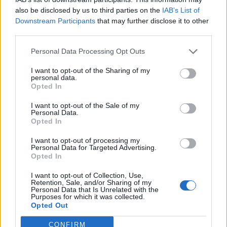
archiviare i propri lavori in modo sicuro ed efficiente. Uno dei
also be disclosed by us to third parties on the
IAB’s List of
principali vantaggi di dispositivi come WD My Passport® è proprio
Downstream Participants
that may further disclose it to other
la portabilità: permette di avere sempre con sé i propri dati e
third parties.
trasferirli facilmente da un dispositivo all’altro, ovunque ci si trovi.
Personal Data Processing Opt Outs
I want to opt-out of the Sharing of my
In conclusione, le unità disco continuano a rappresentare una
pietra
personal data.
miliare
nel panorama dello storage. La loro evoluzione tecnologica,
Opted In
l’elevata capacità e l’accessibilità economica le rendono una
I want to opt-out of the Sale of my
componente indispensabile in un mondo sempre più fondato su dati.
Personal Data.
Opted In
Nell’era del terabyte gli HDD non sono soltanto rilevanti, sono
essenziali.
I want to opt-out of processing my
Personal Data for Targeted Advertising.
Opted In
Ora è chiaro perché le unità disco hanno superato più generazioni
di tecnologie informatiche e smentito le previsioni di obsolescenza.
I want to opt-out of Collection, Use,
Retention, Sale, and/or Sharing of my
Gli HDD sono destinati a rimanere nel panorama dell’archiviazione, e
Personal Data that Is Unrelated with the
Purposes for which it was collected.
la loro domanda continua a essere forte in numerosi settori. Con
Opted Out
l’impegno costante dei produttori nel portare avanti ricerche
CONFIRM
all’avanguardia e introdurre innovazioni tecnologiche, il futuro delle