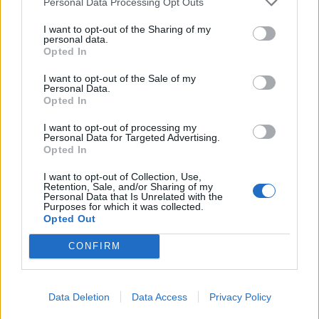
Personal Data Processing Opt Outs
competizione reciproca o seguendo logiche di integrazione
nell’ambito del web3”.
I want to opt-out of the Sharing of my
personal data.
Opted In
Blockchain for business
– L’ambito caratterizzato dai progetti che
I want to opt-out of the Sale of my
puntano ad ottimizzare i processi aziendali attraverso strumenti
Personal Data.
Opted In
come token e smart contract è attualmente il più diffuso. Nel 2023 se
ne contano 106, il 36% del totale, con una crescita del +58% rispetto
I want to opt-out of processing my
al 2022. Incremento ottenuto nonostante i grandi progetti di
Personal Data for Targeted Advertising.
Opted In
ecosistema del passato continuino a riscontrare difficoltà. Già nel
2022 diverse iniziative di rilievo come TradeLens e B3i erano state
I want to opt-out of Collection, Use,
Retention, Sale, and/or Sharing of my
interrotte. E anche nel 2023, alcuni progetti hanno dovuto affrontare
Personal Data that Is Unrelated with the
Purposes for which it was collected.
nuove sfide legate al mantenimento delle relazioni tra gli attori
Opted Out
coinvolti o all’insostenibilità economica. La crescita è principalmente
attribuibile alle numerose aziende che hanno sviluppato progetti di
CONFIRM
tokenizzazione per innovare i processi aziendali. A spiccare è il
settore finanziario, dove sempre più attori di spicco a livello
internazionale e italiano, come Mediobanca o Crédit Agricole Italia,
Data Deletion
Data Access
Privacy Policy
hanno emesso obbligazioni, NPL o quote di fondi tokenizzati per