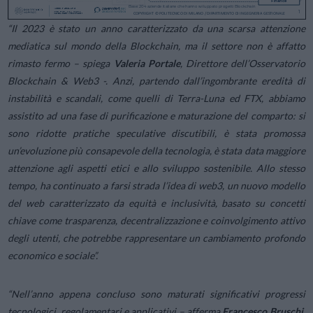
“Il 2023 è stato un anno caratterizzato da una scarsa attenzione
mediatica sul mondo della Blockchain, ma il settore non è affatto
rimasto fermo
– spiega
Valeria Portale
, Direttore dell’Osservatorio
Blockchain & Web3 -.
Anzi, partendo dall’ingombrante eredità di
instabilità e scandali, come quelli di Terra-Luna ed FTX, abbiamo
assistito ad una fase di purificazione e maturazione del comparto: si
sono ridotte pratiche speculative discutibili, è stata promossa
un’evoluzione più consapevole della tecnologia, è stata data maggiore
attenzione agli aspetti etici e allo sviluppo sostenibile. Allo stesso
tempo, ha continuato a farsi strada l’idea di web3, un nuovo modello
del web caratterizzato da equità e inclusività, basato su concetti
chiave come trasparenza, decentralizzazione e coinvolgimento attivo
degli utenti, che potrebbe rappresentare un cambiamento profondo
economico e sociale”.
“Nell’anno appena concluso sono maturati significativi progressi
tecnologici, regolamentari e applicativi
– afferma
Francesco Bruschi
,