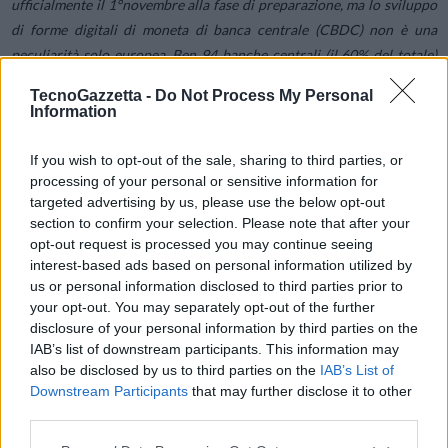
ufficialmente il 1°novembre alla fase di preparazione, ma lo sviluppo
di forme digitali di moneta di banca centrale (CBDC) non è una
peculiarità solo europea. Ben 94 banche centrali (il 60% del totale)
stanno esaminando o sperimentando attivamente le CBDC. Il 46%
TecnoGazzetta -
Do Not Process My Personal
delle iniziative è attualmente in fase di sperimentazione, in aumento
Information
del +8% rispetto al 2022.
If you wish to opt-out of the sale, sharing to third parties, or
processing of your personal or sensitive information for
“In parallelo alla crescita dei progetti, il 2023 ha visto la
targeted advertising by us, please use the below opt-out
continuazione e i primi effetti del processo di creazione di un quadro
section to confirm your selection. Please note that after your
regolamentare più definito e favorevole agli attori istituzionali –
opt-out request is processed you may continue seeing
spiega
Giacomo Vella
, Direttore dell’Osservatorio Blockchain &
interest-based ads based on personal information utilized by
Web3
–
. In Europa si contano già oltre 1.300 ‘operatori di valute
us or personal information disclosed to third parties prior to
your opt-out. You may separately opt-out of the further
virtuali’ regolamentati e vigilati, di cui 131 in Italia. Inoltre, spinti
disclosure of your personal information by third parties on the
dall’inquadramento di questi strumenti nel MiCAr, alcuni attori
IAB’s list of downstream participants. This information may
europei stanno sviluppando stablecoin ancorate all’euro in grado di
also be disclosed by us to third parties on the
IAB’s List of
offrire piena programmabilità e interoperabilità con le applicazioni
Downstream Participants
that may further disclose it to other
web3. Nel prossimo futuro sarà cruciale comprendere come
third parties.
criptovalute, stablecoin e CBDC si svilupperanno nel tempo, se in