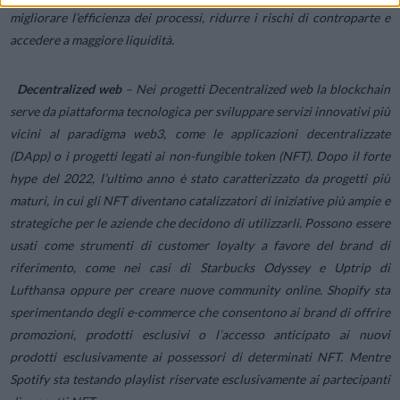
migliorare l’efficienza dei processi, ridurre i rischi di controparte e
accedere a maggiore liquidità.
Decentralized web
– Nei progetti
Decentralized web
la blockchain
serve da piattaforma tecnologica per sviluppare servizi innovativi più
vicini al paradigma web3, come le applicazioni decentralizzate
(DApp) o i progetti legati ai non-fungible token (NFT). Dopo il forte
hype del 2022, l’ultimo anno è stato caratterizzato da progetti più
maturi, in cui gli NFT diventano catalizzatori di iniziative più ampie e
strategiche per le aziende che decidono di utilizzarli. Possono essere
usati come strumenti di customer loyalty a favore del brand di
riferimento, come nei casi di Starbucks Odyssey e Uptrip di
Lufthansa oppure per creare nuove community online. Shopify sta
sperimentando degli e-commerce che consentono ai brand di offrire
promozioni, prodotti esclusivi o l’accesso anticipato ai nuovi
prodotti esclusivamente ai possessori di determinati NFT. Mentre
Spotify sta testando playlist riservate esclusivamente ai partecipanti