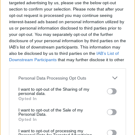
targeted advertising by us, please use the below opt-out
section to confirm your selection. Please note that after your
Numerose testimonianze hanno arricchito l’evento, con gli interventi
opt-out request is processed you may continue seeing
di Pompeo Savarino, capo dipartimento della Presidenza del
interest-based ads based on personal information utilized by
Consiglio dei ministri e presidente dell’associazione dirigenti della
us or personal information disclosed to third parties prior to
pubblica amministrazione, di Nicola Mangia, Direttore settore
your opt-out. You may separately opt-out of the further
pubblica amministrazione DXC technology, di Enrico Panella,
disclosure of your personal information by third parties on the
IAB’s list of downstream participants. This information may
Direttore generale Sic Europe nell’ambito della logistica e dei
also be disclosed by us to third parties on the
IAB’s List of
trasporti, di Arturo Siniscalchi, direttore area economica ENAV e del
Downstream Participants
that may further disclose it to other
team di alcuni ragazzi di Aidr come Andrea Fiorilli, Filippo Mondello,
third parties.
Cecilia Ventura, Bartolomeo Lodife, Vincenzo Germano, Michela
Perini, Riccardo Verniani, Orlando Bianco, Vittorio Zenardi ed altri
Personal Data Processing Opt Outs
che visteranno le scuole italiane.
I want to opt-out of the Sharing of my
personal data.
Opted In
Il tour “Giovani, digitalizzazione, europee2024” si preannuncia
come un’occasione unica di crescita e confronto tra le nuove
I want to opt-out of the Sale of my
Personal Data.
generazioni, il mondo istituzionale e le aziende, contribuendo a
Opted In
plasmare un futuro più consapevole e partecipativo per l’Europa.
I want to opt-out of processing my