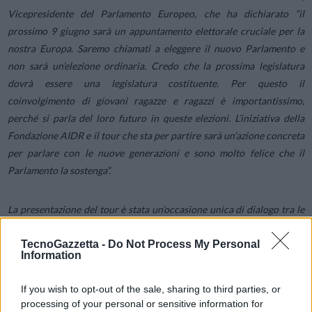
Vicepresidente del Parlamento Europeo, che ha dichiarato “il
prossimo 9 giugno sarà un appuntamento elettorale cruciale per la
nostra Europa. Saremo chiamati a eleggere il nuovo Parlamento e
non sarà un’elezione ordinaria. Credo che la prossima legislatura
dovrà essere una legislatura costituente. Per questo il
coinvolgimento di giovani ragazze e ragazzi è importantissimo,
perché si parla del loro futuro in queste elezioni. L’iniziativa della
Fondazione AIDR e il tour che sta per partire sarà un’azione concreta
per parlare con le nuove generazioni e sono molto felice che il
Parlamento la sostenga”.
La presentazione del tour è stata un’occasione unica di dialogo tra le
nuove generazioni e le istituzioni italiane ed europee, le aziende di
stato e private. Il tour si propone di vistare le scuole italiane e
TecnoGazzetta -
Do Not Process My Personal
Information
sensibilizzare i giovani sugli aspetti positivi e negativi della
digitalizzazione e prepararli per le sfide future, in particolare in vista
If you wish to opt-out of the sale, sharing to third parties, or
delle elezioni europee del 2024.
processing of your personal or sensitive information for