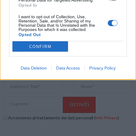
Personal Data for Targeted Advertising.
Opted In
Condividi questo articolo:
E-mail
LinkedIn
Facebook
X
I want to opt-out of Collection, Use,
Retention, Sale, and/or Sharing of my
Personal Data that Is Unrelated with the
Mastodon
Telegram
WhatsApp
Purposes for which it was collected.
Opted Out
Stampa
Altro
CONFIRM
Vuoi ricevere gli aggiornamenti delle news di TecnoGazzetta?
Inserisci nome ed indirizzo E-Mail:
Data Deletion
Data Access
Privacy Policy
Acconsento al trattamento dei dati personali (
Info Privacy
)