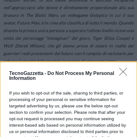
nell’approcciarsi alle donne è direttamente proporzionale alla sua
bravura in The Biotic Wars, un videogame distopico in cui il suo
avatar, Future Man, è in cima alla classifica di tutto il mondo. Quando
diventa la prima e unica persona a superare l’ultimo livello riceve una
visita dai personaggi “immaginari” del gioco, Tiger (Eliza Coupe) e
Wolf (Derek Wilson), che gli danno prova di essere in realtà dei
guerrieri reali provenienti dal futuro con il compito di reclutarlo per
salvare l’umanità dalla mortale invasione di una super-razza.
TecnoGazzetta -
Do Not Process My Personal
Information
PROVA AMAZON PRIME GRATIS CON TECNOGAZZETTA
If you wish to opt-out of the sale, sharing to third parties, or
Non è tutto: il
film The Upside
sarà disponibile in esclusiva su Prime
processing of your personal or sensitive information for
Video
dal 18 Aprile 2019
in versione doppiata e sottotitolata.
targeted advertising by us, please use the below opt-out
Dell (Kevin Hart) è un disoccupato in libertà vigilata e non può
section to confirm your selection. Please note that after your
vedere suo figlio. Il destino gli offre un’occasione unica: diventare il
opt-out request is processed you may continue seeing
interest-based ads based on personal information utilized by
badante di Philip (Bryan Cranston), un miliardario paralizzato dal
us or personal information disclosed to third parties prior to
collo in giù. Riuscirà questo ex-carcerato chiacchierone a prendersi