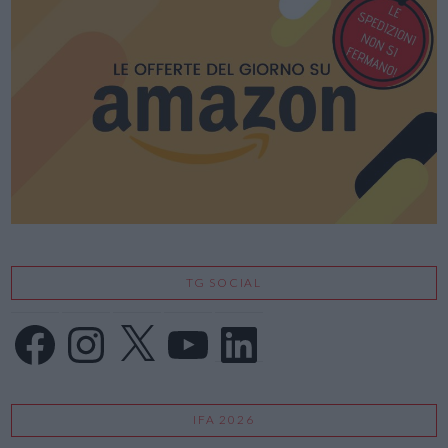
TG SOCIAL
Facebook
Instagram
X
YouTube
LinkedIn
IFA 2026