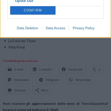
Opted Out
lunedì fino al 29 Aprile.
CONFIRM
L’ultimo giorno di aprile invece scade la possibilità di vedere
Data Deletion
Data Access
Privacy Policy
District 9
Stai lontana da me
La Furia dei Titani
King Kong
Condividi questo articolo:
E-mail
LinkedIn
Facebook
X
Mastodon
Telegram
WhatsApp
Stampa
Altro
Vuoi ricevere gli aggiornamenti delle news di TecnoGazzetta?
Inserisci nome ed indirizzo E-Mail: