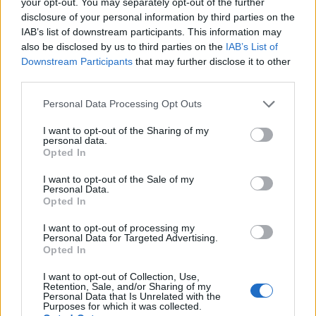
your opt-out. You may separately opt-out of the further
cura degli altri e convincere la scettica assistente di Philip (Nicole
disclosure of your personal information by third parties on the
Kidman)? La vita per loro due non sarà più la stessa.
IAB’s list of downstream participants. This information may
also be disclosed by us to third parties on the
IAB’s List of
Downstream Participants
that may further disclose it to other
Da aprile saranno inoltre visibili:
third parties.
Serie TV
Personal Data Processing Opt Outs
Legends of Tomorrow
– la terza stagione dall’1 Aprile
I want to opt-out of the Sharing of my
Fear the Walking Dead
– la quarta stagione dall’1 Aprile
personal data.
Opted In
Scandal
– le prime sei stagioni dall’8 Aprile
Film e docuserie
I want to opt-out of the Sale of my
Personal Data.
Mission: Impossible – Fallout
– dal 12 Aprile
Opted In
Sicario: Day of the Soldado
– dal 19 Aprile
I want to opt-out of processing my
Personal Data for Targeted Advertising.
Continuerà poi lo streaming della serie Prime Original
The Grand
Opted In
Tour
– la terza stagione con un nuovo episodio ogni venerdì fino al
I want to opt-out of Collection, Use,
12 Aprile – e
Retention, Sale, and/or Sharing of my
Personal Data that Is Unrelated with the
American Gods
– la seconda stagione con un nuovo episodio ogni
Purposes for which it was collected.