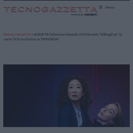
TecnoGazzetta
Menu
Home
»
Smart TV
»
Ai BAFTA Television Awards 2019 trionfa “Killing Eve”, la
serie TV in esclusiva su TIMVISION