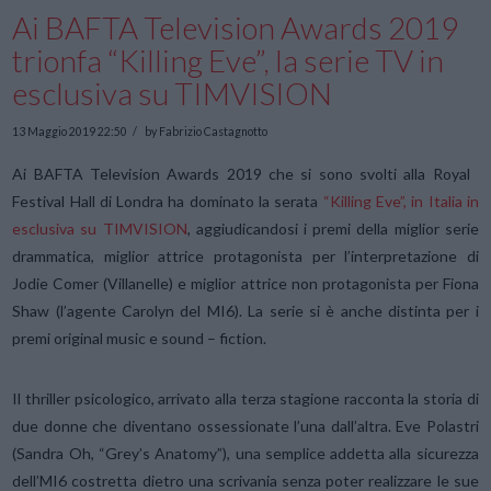
Ai BAFTA Television Awards 2019
trionfa “Killing Eve”, la serie TV in
esclusiva su TIMVISION
13 Maggio 2019 22:50
by Fabrizio Castagnotto
Ai BAFTA Television Awards 2019 che si sono svolti alla Royal
Festival Hall di Londra ha dominato la serata
“Killing Eve”, in Italia in
esclusiva su TIMVISION
, aggiudicandosi i premi della miglior serie
drammatica, miglior attrice protagonista per l’interpretazione di
Jodie Comer (Villanelle) e miglior attrice non protagonista per Fiona
Shaw (l’agente Carolyn del MI6). La serie si è anche distinta per i
premi original music e sound – fiction.
Il thriller psicologico, arrivato alla terza stagione racconta la storia di
due donne che diventano ossessionate l’una dall’altra. Eve Polastri
(Sandra Oh, “Grey’s Anatomy”), una semplice addetta alla sicurezza
dell’MI6 costretta dietro una scrivania senza poter realizzare le sue