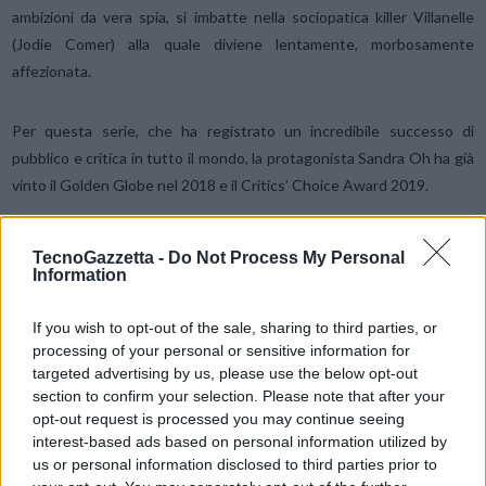
ambizioni da vera spia, si imbatte nella sociopatica killer Villanelle
(Jodie Comer) alla quale diviene lentamente, morbosamente
affezionata.
Per questa serie, che ha registrato un incredibile successo di
pubblico e critica in tutto il mondo, la protagonista Sandra Oh ha già
vinto il Golden Globe nel 2018 e il Critics’ Choice Award 2019.
TecnoGazzetta -
Do Not Process My Personal
Condividi questo articolo:
Information
E-mail
LinkedIn
Facebook
X
If you wish to opt-out of the sale, sharing to third parties, or
Mastodon
Telegram
WhatsApp
processing of your personal or sensitive information for
targeted advertising by us, please use the below opt-out
Stampa
Altro
section to confirm your selection. Please note that after your
opt-out request is processed you may continue seeing
interest-based ads based on personal information utilized by
Vuoi ricevere gli aggiornamenti delle news di TecnoGazzetta?
us or personal information disclosed to third parties prior to
Inserisci nome ed indirizzo E-Mail: